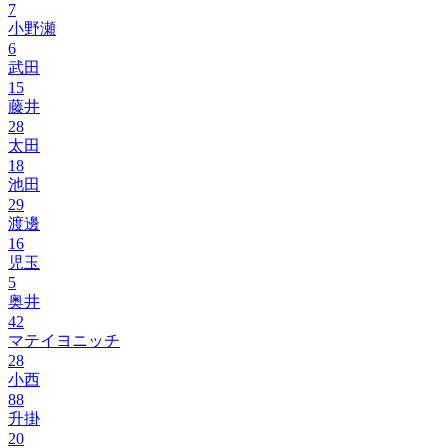
7
小野瀬
6
武田
15
藤井
28
太田
18
池田
29
渡邊
16
児玉
5
奥井
42
マテイヨニッチ
28
小西
88
升掛
20