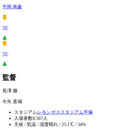
平岡 将豪
70’
70’
監督
長澤 徹
今矢 直城
スタジアム
レモンガススタジアム平塚
入場者数
8,567人
天候 / 気温 / 湿度
晴れ / 25.1℃ / 34%