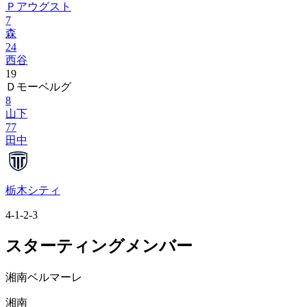
Ｐアウグスト
7
森
24
西谷
19
Ｄモーベルグ
8
山下
77
田中
栃木シティ
4-1-2-3
スターティングメンバー
湘南ベルマーレ
湘南