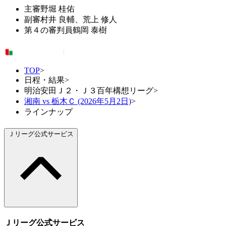
主審
野堀 桂佑
副審
村井 良輔、荒上 修人
第４の審判員
鶴岡 泰樹
TOP
>
日程・結果
>
明治安田Ｊ２・Ｊ３百年構想リーグ
>
湘南 vs 栃木Ｃ (2026年5月2日)
>
ラインナップ
Ｊリーグ公式サービス
Ｊリーグ公式サービス