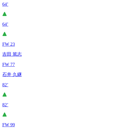
64’
64’
FW 23
吉田 篤志
FW 77
石井 久継
82’
82’
FW 99