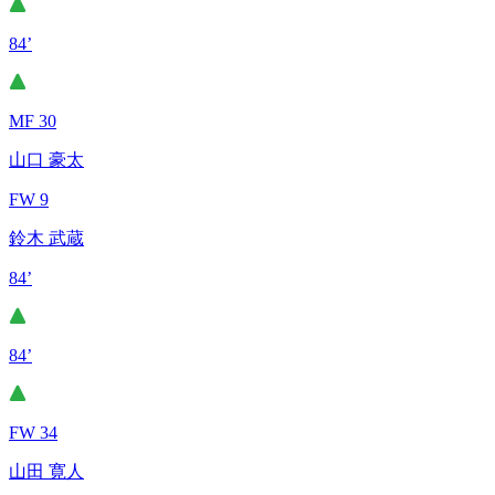
84’
MF 30
山口 豪太
FW 9
鈴木 武蔵
84’
84’
FW 34
山田 寛人