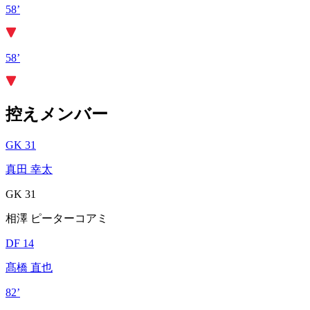
58’
58’
控えメンバー
GK 31
真田 幸太
GK 31
相澤 ピーターコアミ
DF 14
髙橋 直也
82’