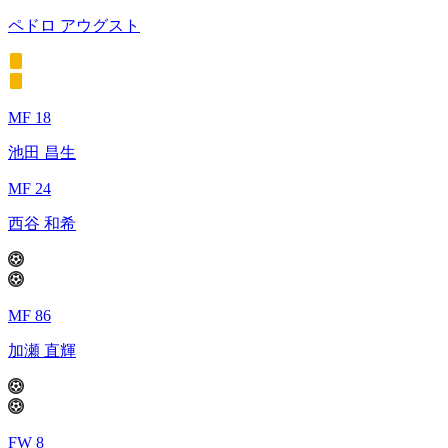
ペドロ アウグスト
MF 18
池田 昌生
MF 24
西谷 和希
MF 86
加瀬 直輝
FW 8