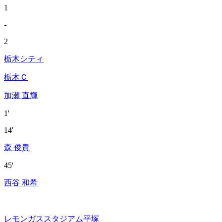
1
-
2
栃木シティ
栃木Ｃ
加瀬 直輝
1'
14'
森 俊貴
45'
西谷 和希
レモンガススタジアム平塚