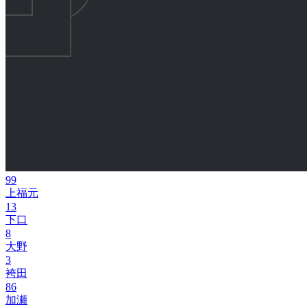
99
上福元
13
下口
8
大野
3
袴田
86
加瀬