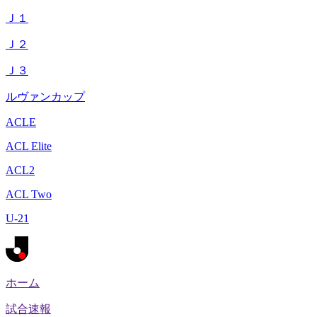
Ｊ１
Ｊ２
Ｊ３
ルヴァンカップ
ACLE
ACL Elite
ACL2
ACL Two
U-21
ホーム
試合速報