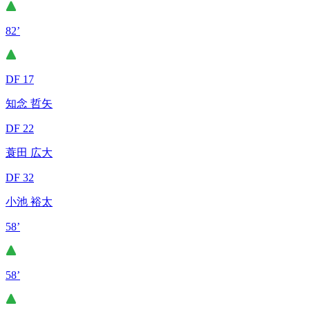
82’
DF 17
知念 哲矢
DF 22
蓑田 広大
DF 32
小池 裕太
58’
58’