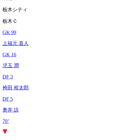
栃木シティ
栃木Ｃ
GK 99
上福元 直人
GK 16
児玉 潤
DF 3
袴田 裕太郎
DF 5
奥井 諒
70’