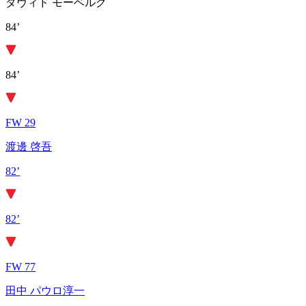
ダヴィド モーベルグ
84’
84’
FW 29
渡邊 啓吾
82’
82’
FW 77
田中 パウロ淳一