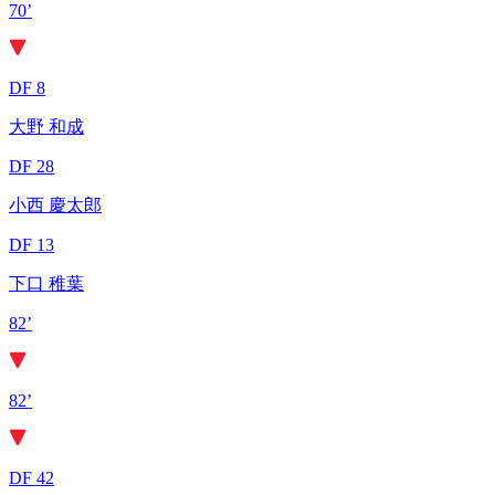
70’
DF 8
大野 和成
DF 28
小西 慶太郎
DF 13
下口 稚葉
82’
82’
DF 42