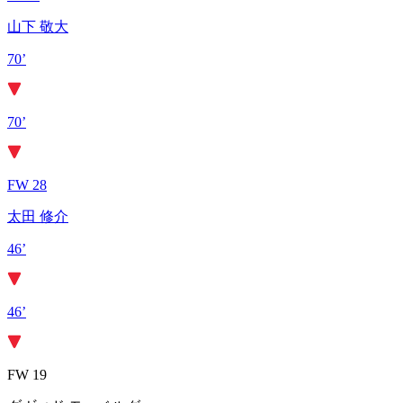
山下 敬大
70’
70’
FW 28
太田 修介
46’
46’
FW 19