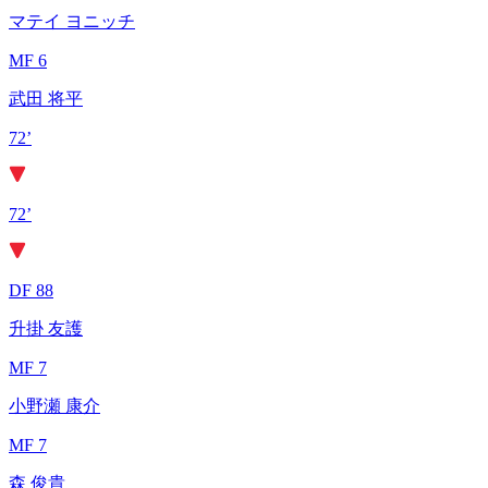
マテイ ヨニッチ
MF 6
武田 将平
72’
72’
DF 88
升掛 友護
MF 7
小野瀬 康介
MF 7
森 俊貴