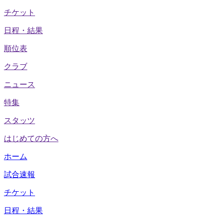
チケット
日程・結果
順位表
クラブ
ニュース
特集
スタッツ
はじめての方へ
ホーム
試合速報
チケット
日程・結果