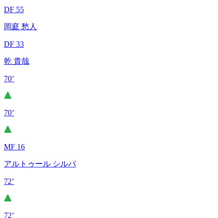
DF 55
岡庭 愁人
DF 33
乾 貴哉
70’
70’
MF 16
アルトゥール シルバ
72’
72’