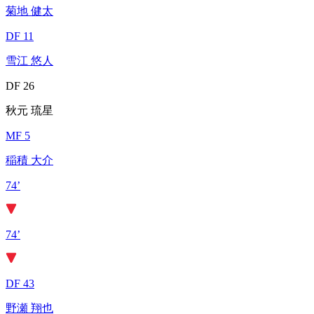
菊地 健太
DF 11
雪江 悠人
DF 26
秋元 琉星
MF 5
稲積 大介
74’
74’
DF 43
野瀬 翔也