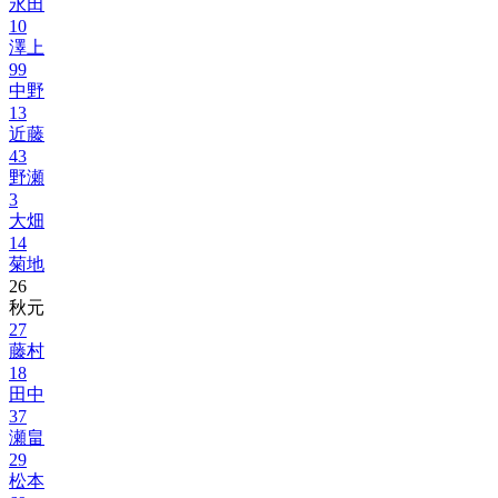
永田
10
澤上
99
中野
13
近藤
43
野瀬
3
大畑
14
菊地
26
秋元
27
藤村
18
田中
37
瀬畠
29
松本