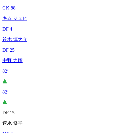
GK 88
キム ジェヒ
DF 4
鈴木 慎之介
DF 25
中野 力瑠
82’
82’
DF 15
速水 修平