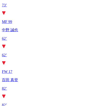
73’
MF 99
中野 誠也
62’
62’
FW 17
百田 真登
82’
82’