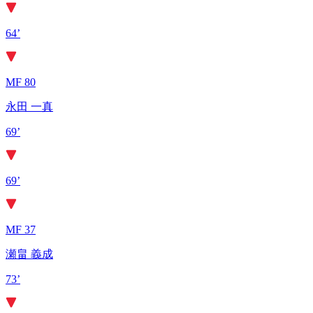
64’
MF 80
永田 一真
69’
69’
MF 37
瀬畠 義成
73’