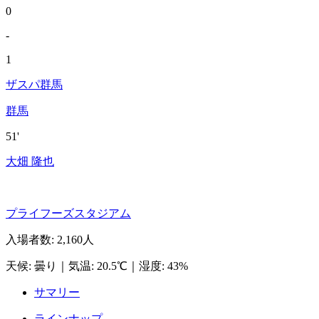
0
-
1
ザスパ群馬
群馬
51'
大畑 隆也
プライフーズスタジアム
入場者数
:
2,160人
天候
:
曇り
｜
気温
:
20.5℃
｜
湿度
:
43%
サマリー
ラインナップ