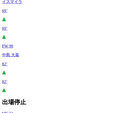
イスマイラ
69’
69’
FW 99
中島 大嘉
82’
82’
出場停止