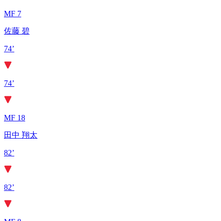
MF 7
佐藤 碧
74’
74’
MF 18
田中 翔太
82’
82’