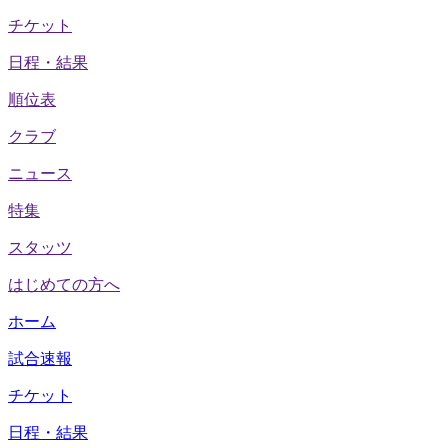
チケット
日程・結果
順位表
クラブ
ニュース
特集
スタッツ
はじめての方へ
ホーム
試合速報
チケット
日程・結果