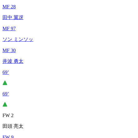
MF 28
田中 翼冴
MF 97
ソン ミンソッ
MF 30
井波 勇太
69’
69’
FW 2
田頭 亮太
FW 9