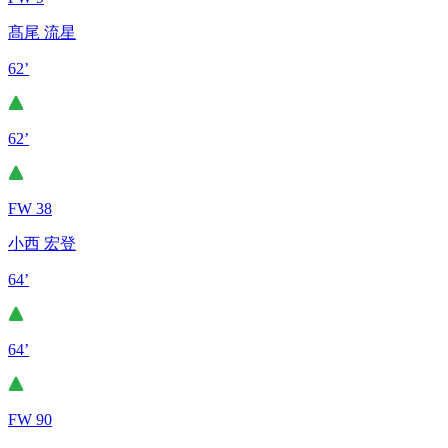
髙尾 流星
62’
62’
FW 38
小西 宏登
64’
64’
FW 90