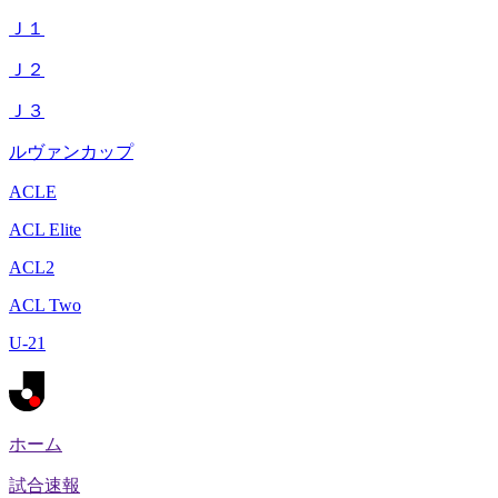
Ｊ１
Ｊ２
Ｊ３
ルヴァンカップ
ACLE
ACL Elite
ACL2
ACL Two
U-21
ホーム
試合速報