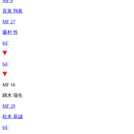
MF 8
音泉 翔眞
MF 27
藤村 怜
64’
64’
MF 16
鏑木 瑞生
MF 29
松本 皐誠
64’