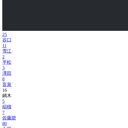
25
谷口
11
雪江
2
平松
3
澤田
8
音泉
16
鏑木
5
稲積
7
佐藤碧
80