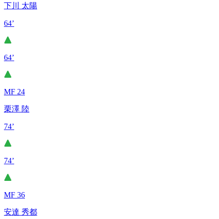
下川 太陽
64’
64’
MF 24
栗澤 陸
74’
74’
MF 36
安達 秀都