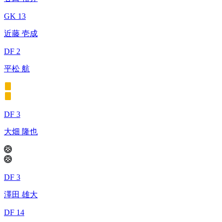
GK 13
近藤 壱成
DF 2
平松 航
DF 3
大畑 隆也
DF 3
澤田 雄大
DF 14