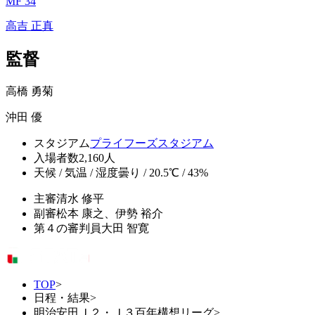
MF 34
高吉 正真
監督
高橋 勇菊
沖田 優
スタジアム
プライフーズスタジアム
入場者数
2,160人
天候 / 気温 / 湿度
曇り / 20.5℃ / 43%
主審
清水 修平
副審
松本 康之、伊勢 裕介
第４の審判員
大田 智寛
TOP
>
日程・結果
>
明治安田Ｊ２・Ｊ３百年構想リーグ
>