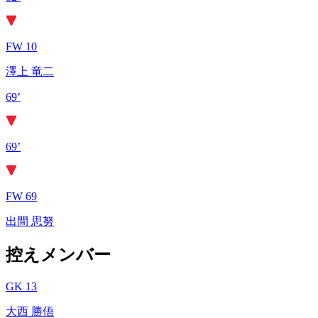
FW 10
澤上 竜二
69’
69’
FW 69
出間 思努
控えメンバー
GK 13
大西 勝俉