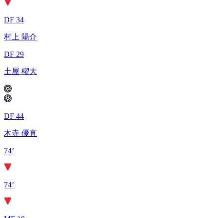
DF 34
村上 陽介
DF 29
土屋 櫂大
DF 44
木寺 優直
74’
74’