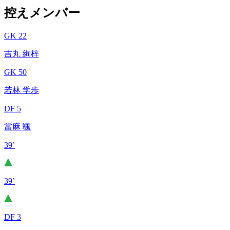
控えメンバー
GK 22
吉丸 絢梓
GK 50
若林 学歩
DF 5
當麻 颯
39’
39’
DF 3