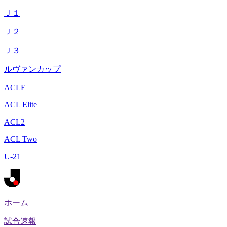
Ｊ１
Ｊ２
Ｊ３
ルヴァンカップ
ACLE
ACL Elite
ACL2
ACL Two
U-21
ホーム
試合速報