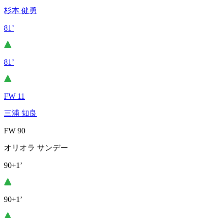
杉本 健勇
81’
81’
FW 11
三浦 知良
FW 90
オリオラ サンデー
90+1’
90+1’