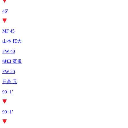
46’
MF 45
山本 桜大
FW 40
樋口 寛規
FW 20
日髙 元
90+1’
90+1’