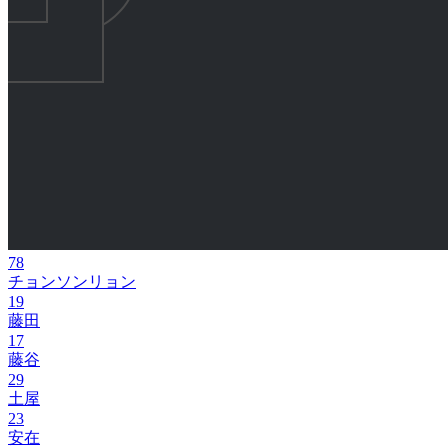
78
チョンソンリョン
19
藤田
17
藤谷
29
土屋
23
安在