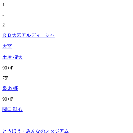
1
-
2
ＲＢ大宮アルディージャ
大宮
土屋 櫂大
90+4'
75'
泉 柊椰
90+6'
関口 凱心
とうほう・みんなのスタジアム