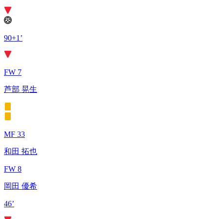
90+1’
FW 7
芦部 晃生
MF 33
和田 拓也
FW 8
岡田 優希
46’