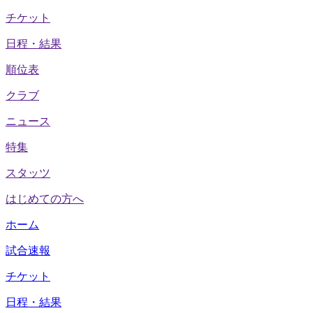
チケット
日程・結果
順位表
クラブ
ニュース
特集
スタッツ
はじめての方へ
ホーム
試合速報
チケット
日程・結果