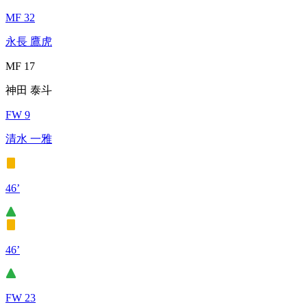
MF 32
永長 鷹虎
MF 17
神田 泰斗
FW 9
清水 一雅
46’
46’
FW 23