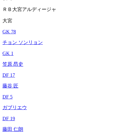
ＲＢ大宮アルディージャ
大宮
GK 78
チョン ソンリョン
GK 1
笠原 昂史
DF 17
藤谷 匠
DF 5
ガブリエウ
DF 19
藤田 仁朗