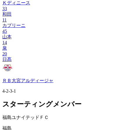
Ｋディニース
33
和田
11
カプリーニ
45
山本
14
泉
20
日髙
ＲＢ大宮アルディージャ
4-2-3-1
スターティングメンバー
福島ユナイテッドＦＣ
福島