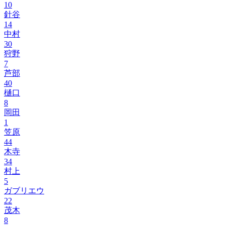
10
針谷
14
中村
30
狩野
7
芦部
40
樋口
8
岡田
1
笠原
44
木寺
34
村上
5
ガブリエウ
22
茂木
8