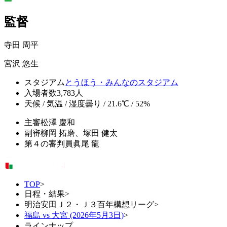
監督
寺田 周平
宮沢 悠生
スタジアム
とうほう・みんなのスタジアム
入場者数
3,783人
天候 / 気温 / 湿度
曇り / 21.6℃ / 52%
主審
松澤 慶和
副審
柳岡 拓磨、塚田 健太
第４の審判員
眞尾 龍
TOP
>
日程・結果
>
明治安田Ｊ２・Ｊ３百年構想リーグ
>
福島 vs 大宮 (2026年5月3日)
>
ラインナップ