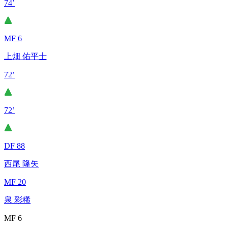
74’
MF 6
上畑 佑平士
72’
72’
DF 88
西尾 隆矢
MF 20
泉 彩稀
MF 6