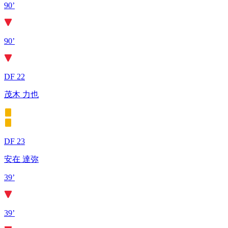
90’
90’
DF 22
茂木 力也
DF 23
安在 達弥
39’
39’