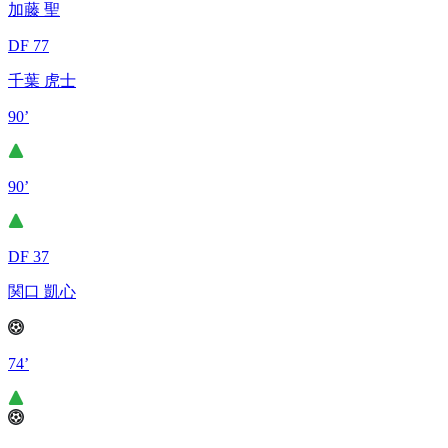
加藤 聖
DF 77
千葉 虎士
90’
90’
DF 37
関口 凱心
74’