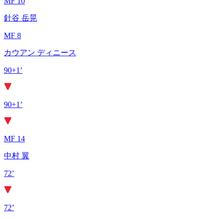
MF 10
針谷 岳晃
MF 8
カウアン ディニース
90+1’
90+1’
MF 14
中村 翼
72’
72’