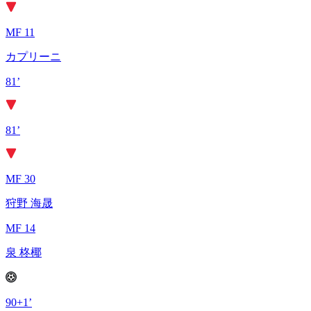
MF 11
カプリーニ
81’
81’
MF 30
狩野 海晟
MF 14
泉 柊椰
90+1’