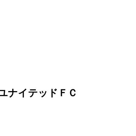
ユナイテッドＦＣ