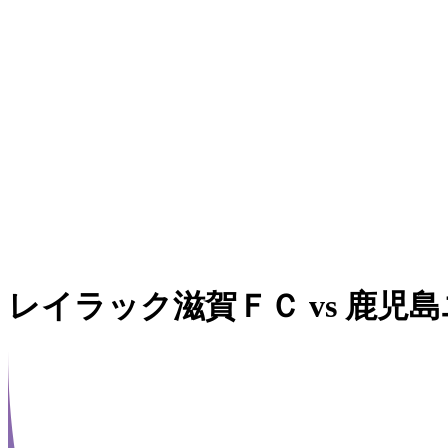
レイラック滋賀ＦＣ
vs
鹿児島