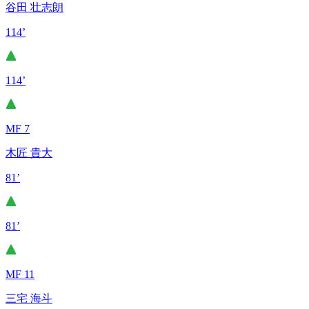
谷田 壮志朗
114’
114’
MF 7
木匠 貴大
81’
81’
MF 11
三宅 海斗