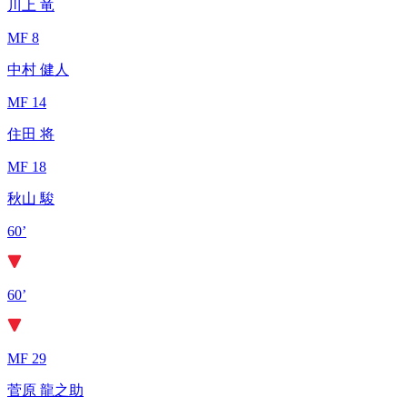
川上 竜
MF 8
中村 健人
MF 14
住田 将
MF 18
秋山 駿
60’
60’
MF 29
菅原 龍之助