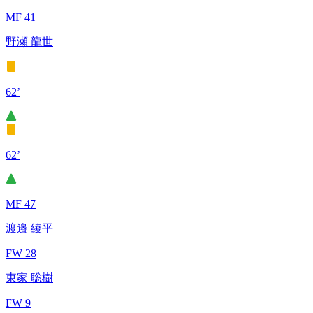
MF 41
野瀬 龍世
62’
62’
MF 47
渡邉 綾平
FW 28
東家 聡樹
FW 9