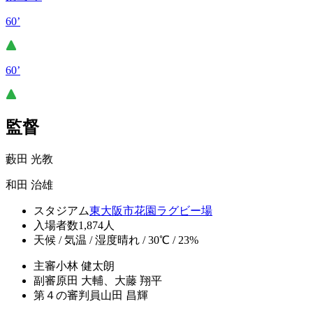
60’
60’
監督
藪田 光教
和田 治雄
スタジアム
東大阪市花園ラグビー場
入場者数
1,874人
天候 / 気温 / 湿度
晴れ / 30℃ / 23%
主審
小林 健太朗
副審
原田 大輔、大藤 翔平
第４の審判員
山田 昌輝