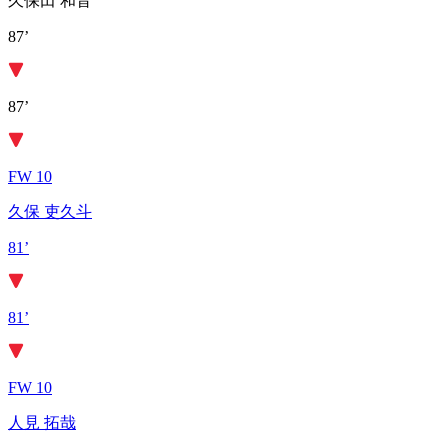
久保田 和音
87’
87’
FW 10
久保 吏久斗
81’
81’
FW 10
人見 拓哉