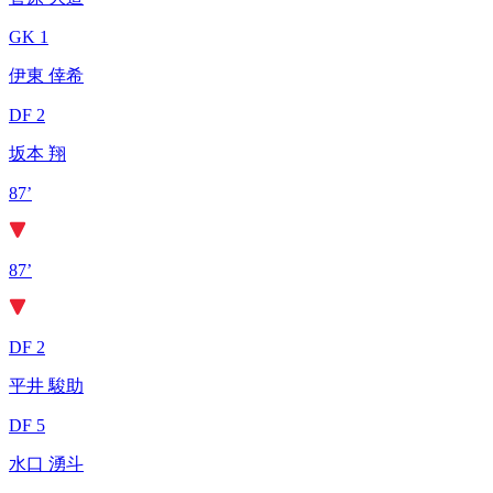
GK 1
伊東 倖希
DF 2
坂本 翔
87’
87’
DF 2
平井 駿助
DF 5
水口 湧斗