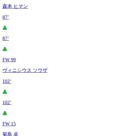
森本 ヒマン
87’
87’
FW 99
ヴィニシウス ソウザ
102’
102’
FW 15
菊島 卓