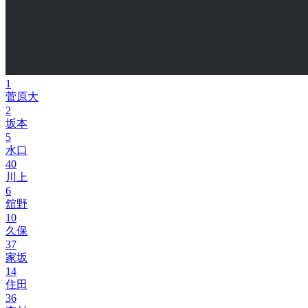
1
菅原大
2
坂本
5
水口
40
川上
6
舘野
10
久保
37
家坂
14
住田
36