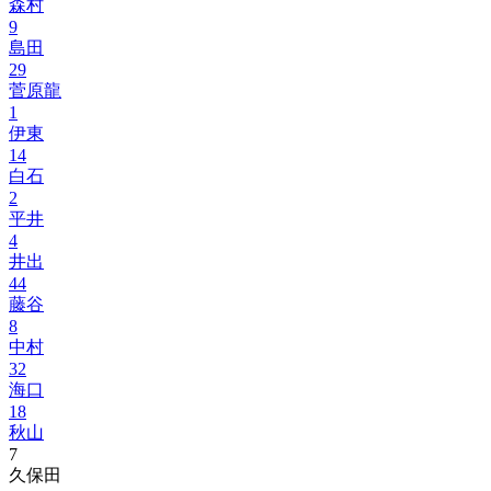
森村
9
島田
29
菅原龍
1
伊東
14
白石
2
平井
4
井出
44
藤谷
8
中村
32
海口
18
秋山
7
久保田