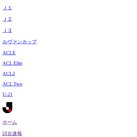
Ｊ１
Ｊ２
Ｊ３
ルヴァンカップ
ACLE
ACL Elite
ACL2
ACL Two
U-21
ホーム
試合速報