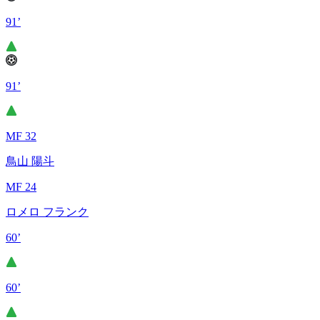
91’
91’
MF 32
鳥山 陽斗
MF 24
ロメロ フランク
60’
60’