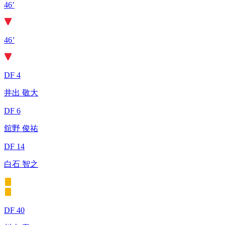
46’
46’
DF 4
井出 敬大
DF 6
舘野 俊祐
DF 14
白石 智之
DF 40