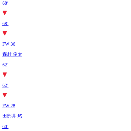
68’
68’
FW 36
森村 俊太
62’
62’
FW 28
田部井 悠
60’