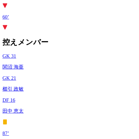
60’
控えメンバー
GK 31
関沼 海亜
GK 21
櫛引 政敏
DF 16
田中 恵太
87’