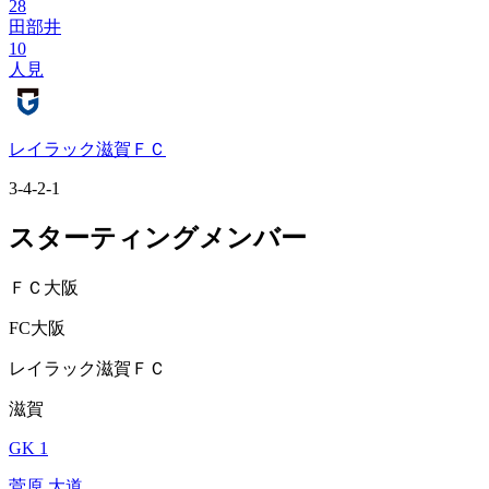
28
田部井
10
人見
レイラック滋賀ＦＣ
3-4-2-1
スターティングメンバー
ＦＣ大阪
FC大阪
レイラック滋賀ＦＣ
滋賀
GK 1
菅原 大道