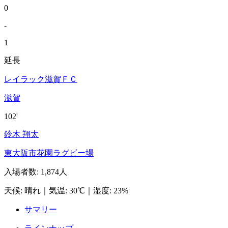
0
-
1
延長
レイラック滋賀ＦＣ
滋賀
102'
鈴木 翔太
東大阪市花園ラグビー場
入場者数
:
1,874人
天候
:
晴れ
｜
気温
:
30℃
｜
湿度
:
23%
サマリー