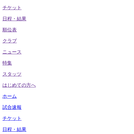
チケット
日程・結果
順位表
クラブ
ニュース
特集
スタッツ
はじめての方へ
ホーム
試合速報
チケット
日程・結果