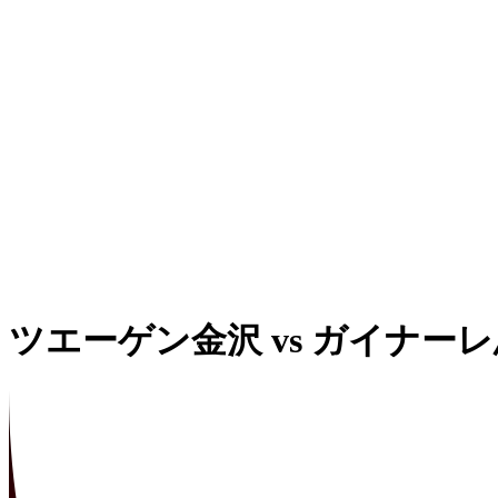
ツエーゲン金沢
vs
ガイナーレ