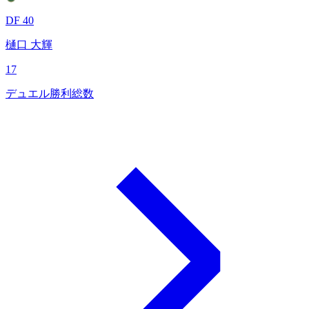
DF 40
樋口 大輝
17
デュエル勝利総数