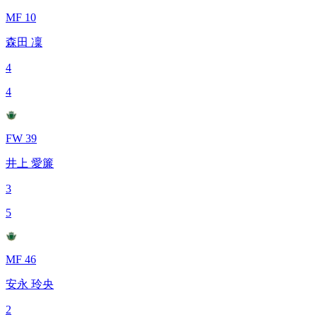
MF 10
森田 凜
4
4
FW 39
井上 愛簾
3
5
MF 46
安永 玲央
2