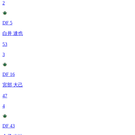
2
DF 5
白井 達也
53
3
DF 16
宮部 大己
47
4
DF 43