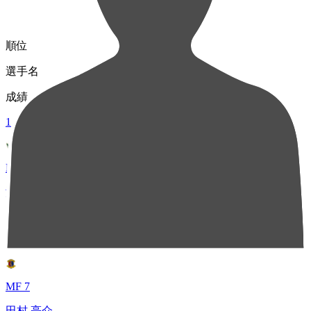
順位
選手名
成績
1
MF 8
澤崎 凌大
41
2
MF 7
田村 亮介