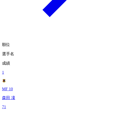
順位
選手名
成績
1
MF 10
森田 凜
71