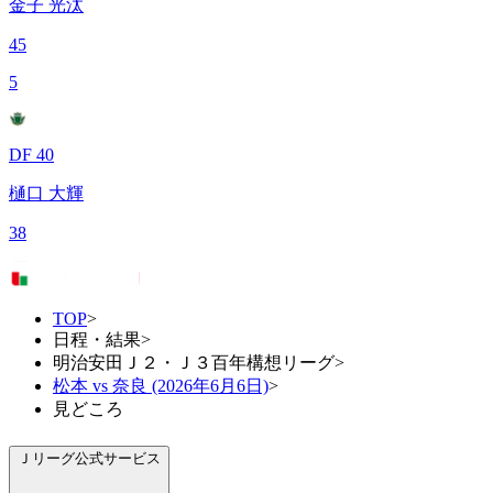
金子 光汰
45
5
DF 40
樋口 大輝
38
TOP
>
日程・結果
>
明治安田Ｊ２・Ｊ３百年構想リーグ
>
松本 vs 奈良 (2026年6月6日)
>
見どころ
Ｊリーグ公式サービス