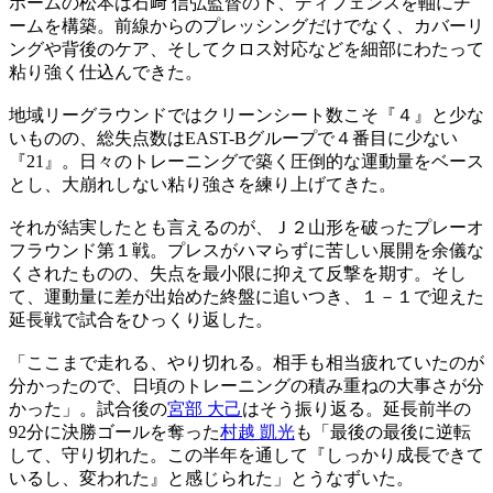
ホームの松本は石﨑 信弘監督の下、ディフェンスを軸にチ
ームを構築。前線からのプレッシングだけでなく、カバーリ
ングや背後のケア、そしてクロス対応などを細部にわたって
粘り強く仕込んできた。
地域リーグラウンドではクリーンシート数こそ『４』と少な
いものの、総失点数はEAST-Bグループで４番目に少ない
『21』。日々のトレーニングで築く圧倒的な運動量をベース
とし、大崩れしない粘り強さを練り上げてきた。
それが結実したとも言えるのが、Ｊ２山形を破ったプレーオ
フラウンド第１戦。プレスがハマらずに苦しい展開を余儀な
くされたものの、失点を最小限に抑えて反撃を期す。そし
て、運動量に差が出始めた終盤に追いつき、１－１で迎えた
延長戦で試合をひっくり返した。
「ここまで走れる、やり切れる。相手も相当疲れていたのが
分かったので、日頃のトレーニングの積み重ねの大事さが分
かった」。試合後の
宮部 大己
はそう振り返る。延長前半の
92分に決勝ゴールを奪った
村越 凱光
も「最後の最後に逆転
して、守り切れた。この半年を通して『しっかり成長できて
いるし、変われた』と感じられた」とうなずいた。