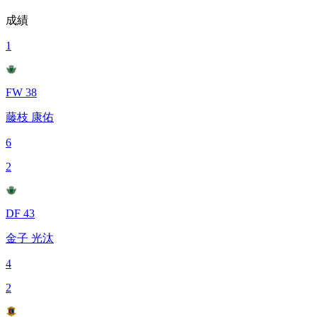
成績
1
FW 38
藤枝 康佑
6
2
DF 43
金子 光汰
4
2