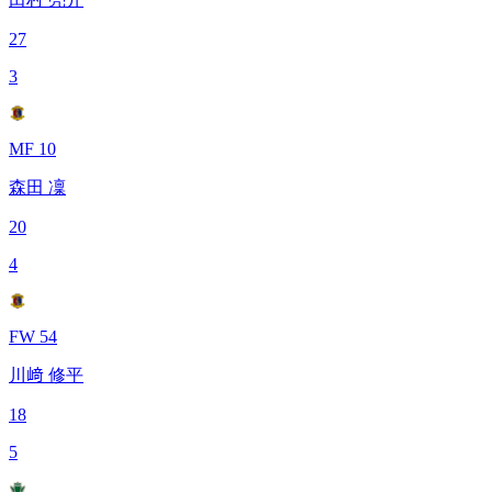
27
3
MF 10
森田 凜
20
4
FW 54
川﨑 修平
18
5