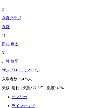
-
2
奈良クラブ
奈良
11'
田村 翔太
31'
川﨑 修平
サンプロ アルウィン
入場者数
:
5,475人
天候
:
晴れ
｜
気温
:
27.5℃
｜
湿度
:
49%
サマリー
ラインナップ