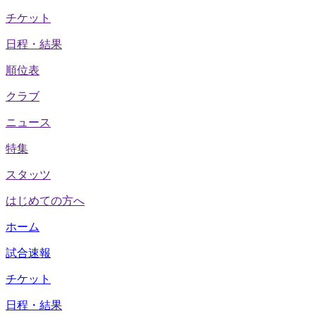
チケット
日程・結果
順位表
クラブ
ニュース
特集
スタッツ
はじめての方へ
ホーム
試合速報
チケット
日程・結果