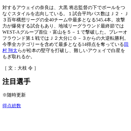
対するアウェイの奈良は、大黒 将志監督の下でボールをつ
なぐスタイルを志向している。１試合平均パス数はＪ２・Ｊ
３百年構想リーグの全40チーム中最多となる545.4本。攻撃
力が爆発する試合もあり、地域リーグラウンド最終節では
WEST-Aグループ首位・富山を５－１で撃破した。プレーオ
フラウンド第１戦ではＪ２大分に０－３からの大逆転勝利。
今季全カテゴリーを含めて最多となる14得点を奪っている
田
村 翔太
らが松本の堅守を打破し、難しいアウェイで白星を
もぎ取れるか。
［ 文：大枝 令 ］
注目選手
※随時更新
得点総数