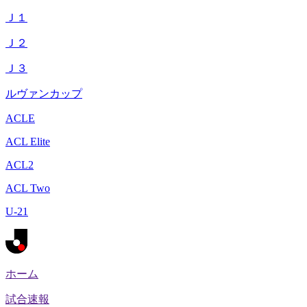
Ｊ１
Ｊ２
Ｊ３
ルヴァンカップ
ACLE
ACL Elite
ACL2
ACL Two
U-21
ホーム
試合速報