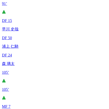
91’
DF 15
早川 史哉
DF 50
浦上 仁騎
DF 24
森 璃太
105’
105’
MF 7