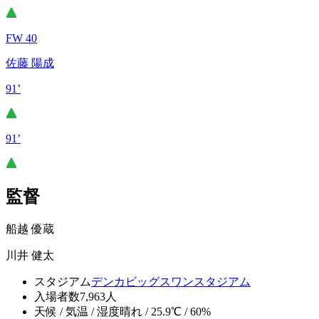
FW 40
佐藤 陽成
91’
91’
監督
船越 優蔵
川井 健太
スタジアム
デンカビッグスワンスタジアム
入場者数
7,963人
天候 / 気温 / 湿度
晴れ / 25.9℃ / 60%