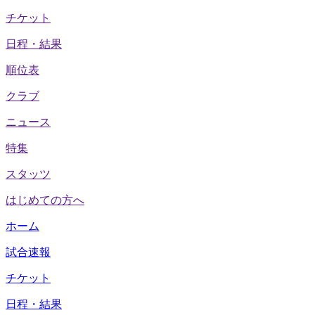
チケット
日程・結果
順位表
クラブ
ニュース
特集
スタッツ
はじめての方へ
ホーム
試合速報
チケット
日程・結果