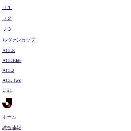
Ｊ１
Ｊ２
Ｊ３
ルヴァンカップ
ACLE
ACL Elite
ACL2
ACL Two
U-21
ホーム
試合速報