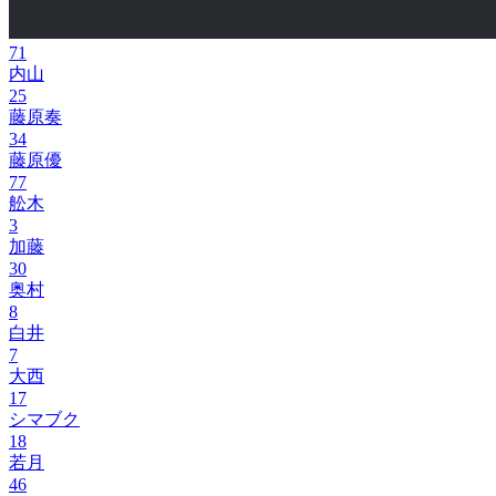
71
内山
25
藤原奏
34
藤原優
77
舩木
3
加藤
30
奥村
8
白井
7
大西
17
シマブク
18
若月
46