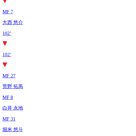
MF 7
大西 悠介
102’
102’
MF 27
荒野 拓馬
MF 8
白井 永地
MF 31
堀米 悠斗