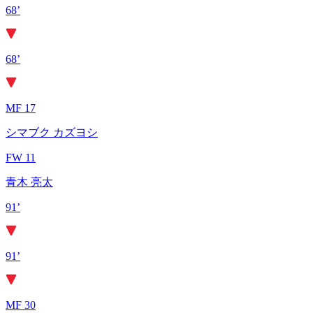
68’
68’
MF 17
シマブク カズヨシ
FW 11
青木 亮太
91’
91’
MF 30