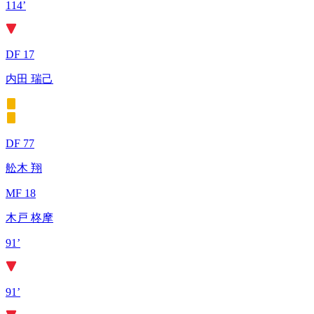
114’
DF 17
内田 瑞己
DF 77
舩木 翔
MF 18
木戸 柊摩
91’
91’