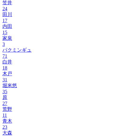
笠井
24
田川
17
内田
15
家泉
3
パクミンギュ
71
白井
18
木戸
31
堀米悠
35
原
27
荒野
11
青木
23
大森