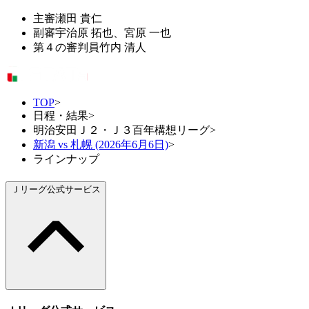
主審
瀬田 貴仁
副審
宇治原 拓也、宮原 一也
第４の審判員
竹内 清人
TOP
>
日程・結果
>
明治安田Ｊ２・Ｊ３百年構想リーグ
>
新潟 vs 札幌 (2026年6月6日)
>
ラインナップ
Ｊリーグ公式サービス