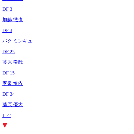
DF 3
加藤 徹也
DF 3
パク ミンギュ
DF 25
藤原 奏哉
DF 15
家泉 怜依
DF 34
藤原 優大
114’