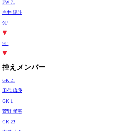
FW 71
白井 陽斗
91’
91’
控えメンバー
GK 21
田代 琉我
GK 1
菅野 孝憲
GK 23