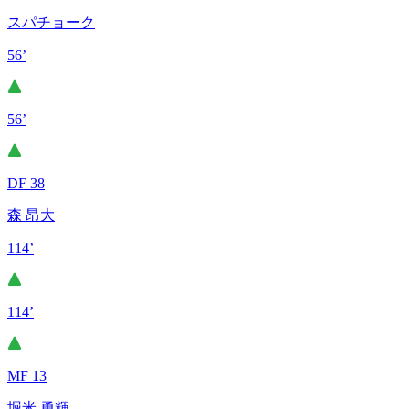
スパチョーク
56’
56’
DF 38
森 昂大
114’
114’
MF 13
堀米 勇輝