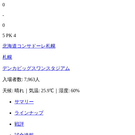
0
-
0
5 PK 4
北海道コンサドーレ札幌
札幌
デンカビッグスワンスタジアム
入場者数
:
7,963人
天候
:
晴れ
｜
気温
:
25.9℃
｜
湿度
:
60%
サマリー
ラインナップ
戦評