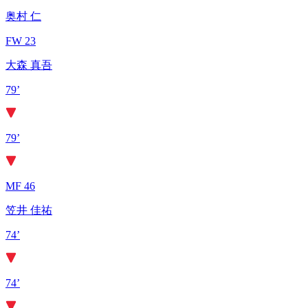
奥村 仁
FW 23
大森 真吾
79’
79’
MF 46
笠井 佳祐
74’
74’