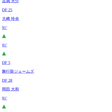
吉満 大介
DF 25
大﨑 玲央
91’
91’
DF 5
舞行龍ジェームズ
DF 28
岡田 大和
91’