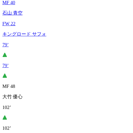
MF 40
石山 青空
FW 22
キングロード サフォ
79’
79’
MF 48
大竹 優心
102’
102’