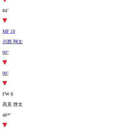
84’
MF 10
川西 翔太
90’
90’
FW 8
高見 啓太
46*’