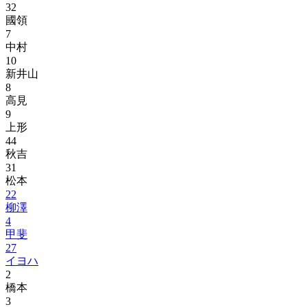
32
國領
7
中村
10
新井山
8
高見
9
上形
44
秋吉
31
松本
22
柳澤
4
甲斐
27
イヨハ
2
橋本
3