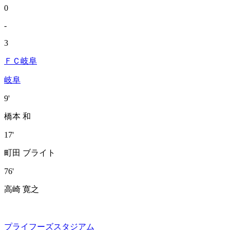
0
-
3
ＦＣ岐阜
岐阜
9'
橋本 和
17'
町田 ブライト
76'
高崎 寛之
プライフーズスタジアム