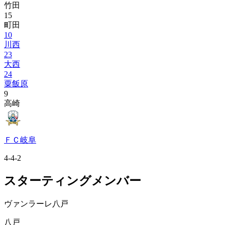
竹田
15
町田
10
川西
23
大西
24
粟飯原
9
高崎
ＦＣ岐阜
4-4-2
スターティングメンバー
ヴァンラーレ八戸
八戸