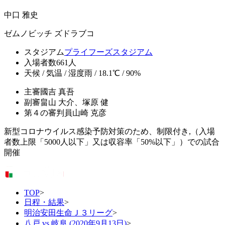
中口 雅史
ゼムノビッチ ズドラブコ
スタジアム
プライフーズスタジアム
入場者数
661人
天候 / 気温 / 湿度
雨 / 18.1℃ / 90%
主審
國吉 真吾
副審
畠山 大介、塚原 健
第４の審判員
山崎 克彦
新型コロナウイルス感染予防対策のため、制限付き,（入場
者数上限「5000人以下」又は収容率「50%以下」）での試合
開催
TOP
>
日程・結果
>
明治安田生命Ｊ３リーグ
>
八戸 vs 岐阜 (2020年9月13日)
>