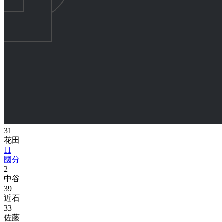
31
花田
11
國分
2
中谷
39
近石
33
佐藤