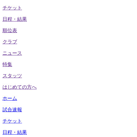
チケット
日程・結果
順位表
クラブ
ニュース
特集
スタッツ
はじめての方へ
ホーム
試合速報
チケット
日程・結果