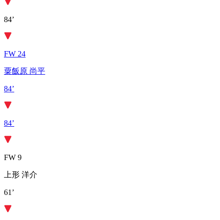
84’
FW 24
粟飯原 尚平
84’
84’
FW 9
上形 洋介
61’