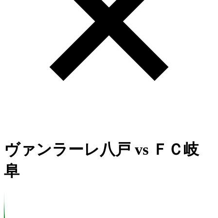
ヴァンラーレ八戸
vs
ＦＣ岐
阜