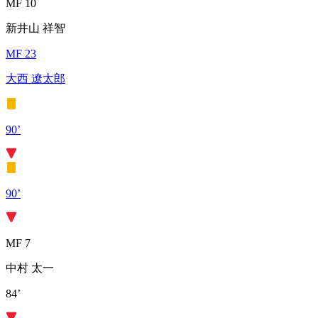
MF 10
新井山 祥智
MF 23
大西 遼太郎
90’
90’
MF 7
中村 太一
84’