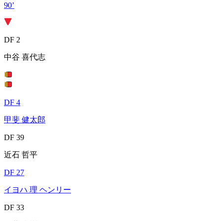
90’
DF 2
中谷 喜代志
DF 4
甲斐 健太郎
DF 39
近石 哲平
DF 27
イヨハ 理 ヘンリー
DF 33