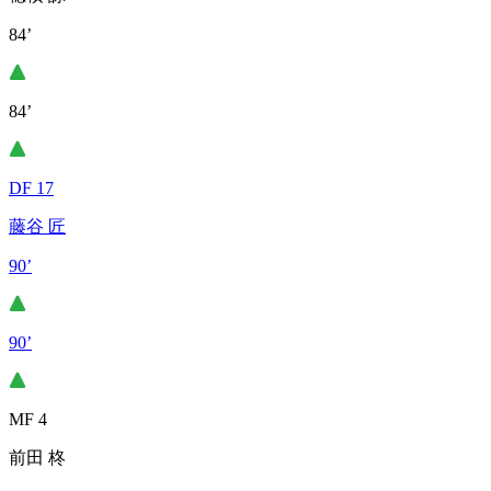
84’
84’
DF 17
藤谷 匠
90’
90’
MF 4
前田 柊