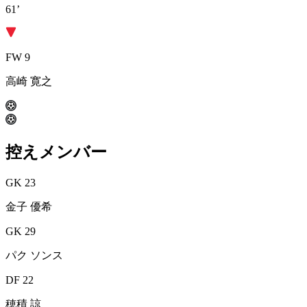
61’
FW 9
高崎 寛之
控えメンバー
GK 23
金子 優希
GK 29
パク ソンス
DF 22
穂積 諒