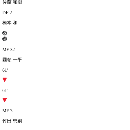
佐藤 和樹
DF 2
橋本 和
MF 32
國領 一平
61’
61’
MF 3
竹田 忠嗣