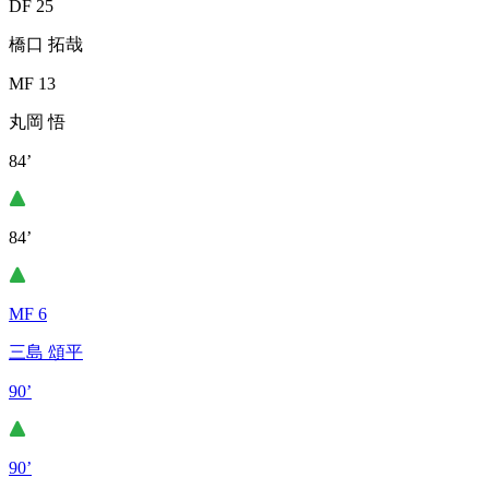
DF 25
橋口 拓哉
MF 13
丸岡 悟
84’
84’
MF 6
三島 頌平
90’
90’