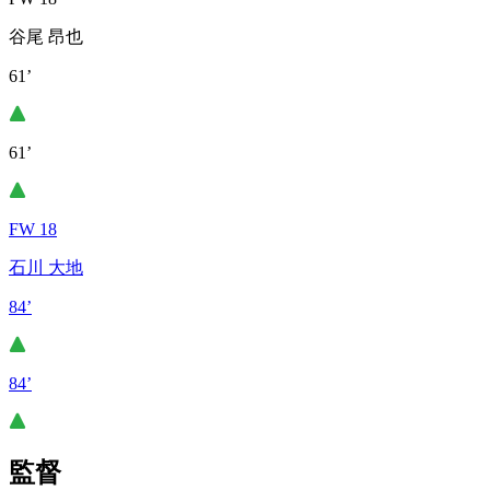
谷尾 昂也
61’
61’
FW 18
石川 大地
84’
84’
監督