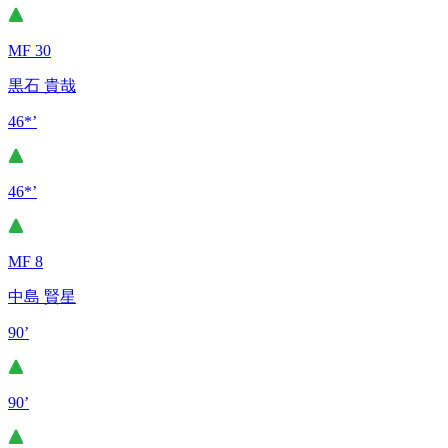
MF 30
黒石 貴哉
46*’
46*’
MF 8
中島 賢星
90’
90’