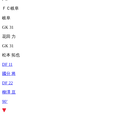
ＦＣ岐阜
岐阜
GK 31
花田 力
GK 31
松本 拓也
DF 11
國分 将
DF 22
柳澤 亘
90’