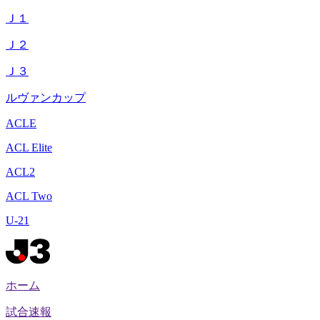
Ｊ１
Ｊ２
Ｊ３
ルヴァンカップ
ACLE
ACL Elite
ACL2
ACL Two
U-21
ホーム
試合速報