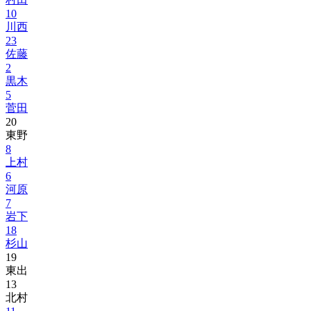
10
川西
23
佐藤
2
黒木
5
菅田
20
東野
8
上村
6
河原
7
岩下
18
杉山
19
東出
13
北村