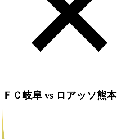
ＦＣ岐阜
vs
ロアッソ熊本