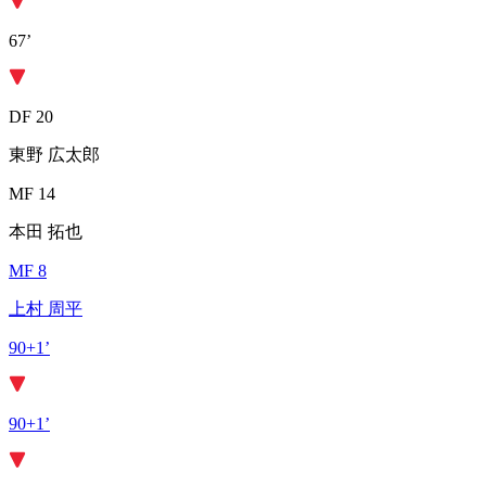
67’
DF 20
東野 広太郎
MF 14
本田 拓也
MF 8
上村 周平
90+1’
90+1’