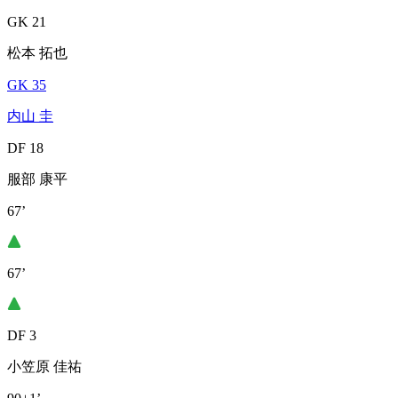
GK 21
松本 拓也
GK 35
内山 圭
DF 18
服部 康平
67’
67’
DF 3
小笠原 佳祐