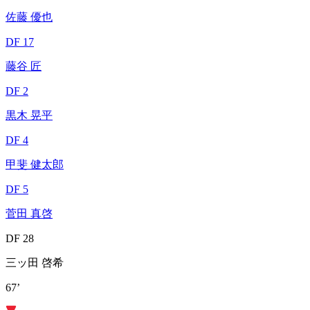
佐藤 優也
DF 17
藤谷 匠
DF 2
黒木 晃平
DF 4
甲斐 健太郎
DF 5
菅田 真啓
DF 28
三ッ田 啓希
67’