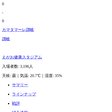
0
-
0
カマタマーレ讃岐
讃岐
えがお健康スタジアム
入場者数
:
3,196人
天候
:
曇
｜
気温
:
20.7℃
｜
湿度
:
35%
サマリー
ラインナップ
戦評