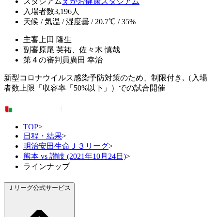
スタジアム
えがお健康スタジアム
入場者数
3,196人
天候 / 気温 / 湿度
曇 / 20.7℃ / 35%
主審
上田 隆生
副審
原尾 英祐、佐々木 慎哉
第４の審判員
廣田 幸治
新型コロナウイルス感染予防対策のため、制限付き,（入場
者数上限「収容率「50%以下」）での試合開催
TOP
>
日程・結果
>
明治安田生命Ｊ３リーグ
>
熊本 vs 讃岐 (2021年10月24日)
>
ラインナップ
Ｊリーグ公式サービス