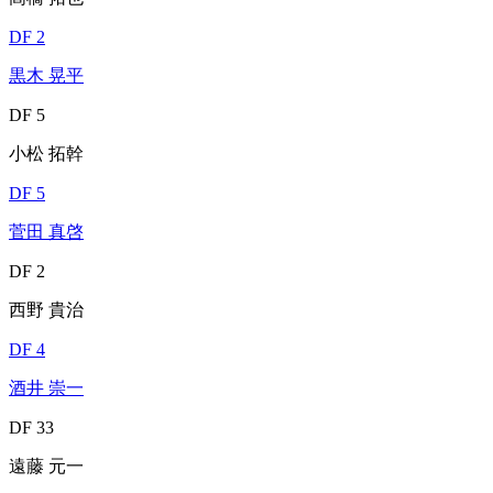
DF 2
黒木 晃平
DF 5
小松 拓幹
DF 5
菅田 真啓
DF 2
西野 貴治
DF 4
酒井 崇一
DF 33
遠藤 元一