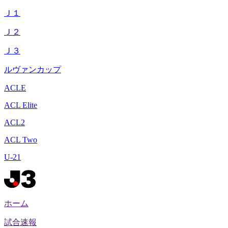
Ｊ１
Ｊ２
Ｊ３
ルヴァンカップ
ACLE
ACL Elite
ACL2
ACL Two
U-21
ホーム
試合速報