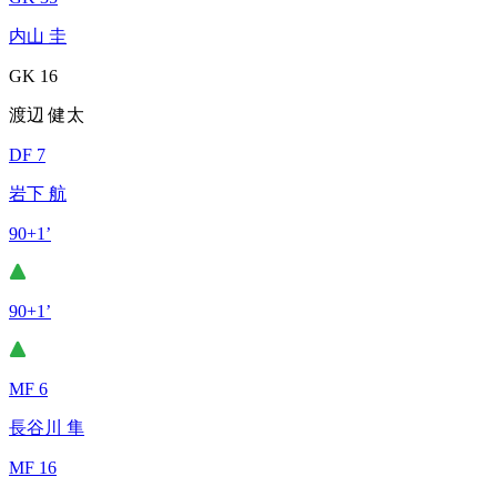
内山 圭
GK 16
渡辺 健太
DF 7
岩下 航
90+1’
90+1’
MF 6
長谷川 隼
MF 16