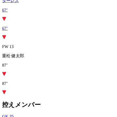
ターレス
67’
67’
FW 13
重松 健太郎
87’
87’
控えメンバー
GK 35