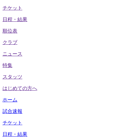
チケット
日程・結果
順位表
クラブ
ニュース
特集
スタッツ
はじめての方へ
ホーム
試合速報
チケット
日程・結果