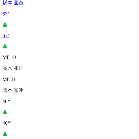
坂本 亘基
67’
67’
MF 10
高木 和正
MF 31
岡本 知剛
46*’
46*’