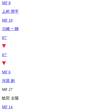
MF 8
上村 周平
MF 19
川﨑 一輝
87’
87’
MF 6
河原 創
MF 27
鯰田 太陽
MF 14