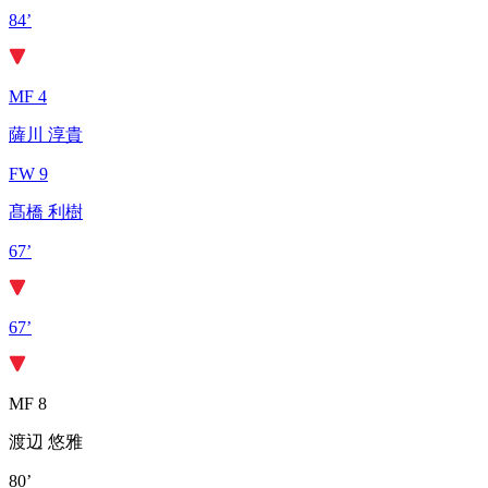
84’
MF 4
薩川 淳貴
FW 9
髙橋 利樹
67’
67’
MF 8
渡辺 悠雅
80’