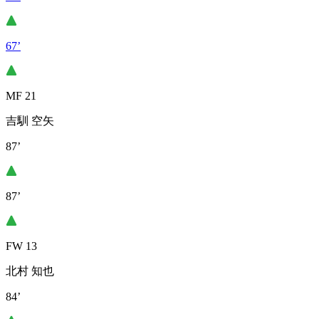
67’
MF 21
吉馴 空矢
87’
87’
FW 13
北村 知也
84’