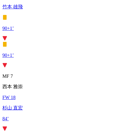
竹本 雄飛
90+1’
90+1’
MF 7
西本 雅崇
FW 18
杉山 直宏
84’