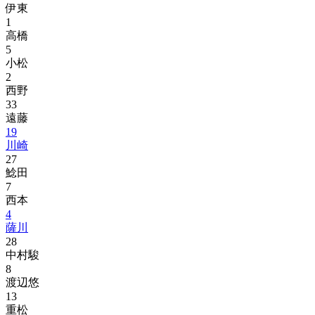
伊東
1
高橋
5
小松
2
西野
33
遠藤
19
川崎
27
鯰田
7
西本
4
薩川
28
中村駿
8
渡辺悠
13
重松