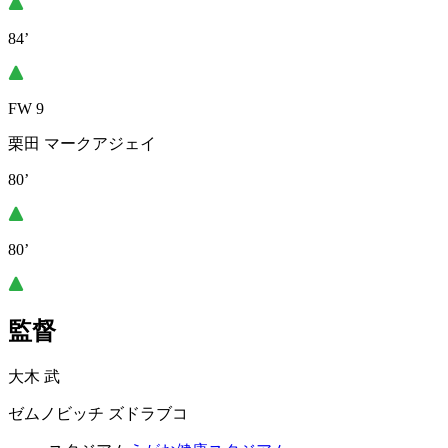
84’
FW 9
栗田 マークアジェイ
80’
80’
監督
大木 武
ゼムノビッチ ズドラブコ