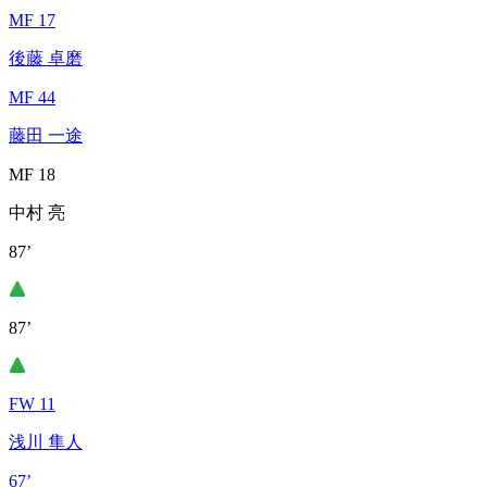
MF 17
後藤 卓磨
MF 44
藤田 一途
MF 18
中村 亮
87’
87’
FW 11
浅川 隼人
67’