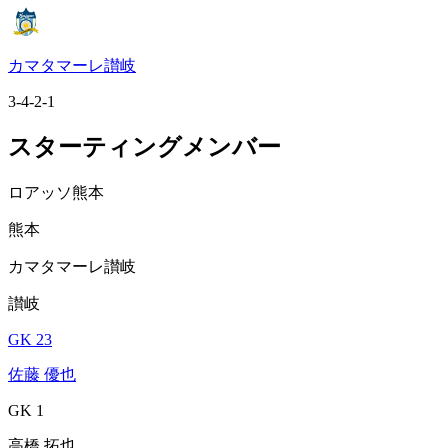
カマタマーレ讃岐
3-4-2-1
スターティングメンバー
ロアッソ熊本
熊本
カマタマーレ讃岐
讃岐
GK 23
佐藤 優也
GK 1
高橋 拓也