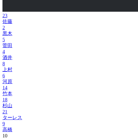
23
佐藤
2
黒木
5
菅田
4
酒井
8
上村
6
河原
14
竹本
18
杉山
21
ターレス
9
高橋
10