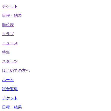
チケット
日程・結果
順位表
クラブ
ニュース
特集
スタッツ
はじめての方へ
ホーム
試合速報
チケット
日程・結果