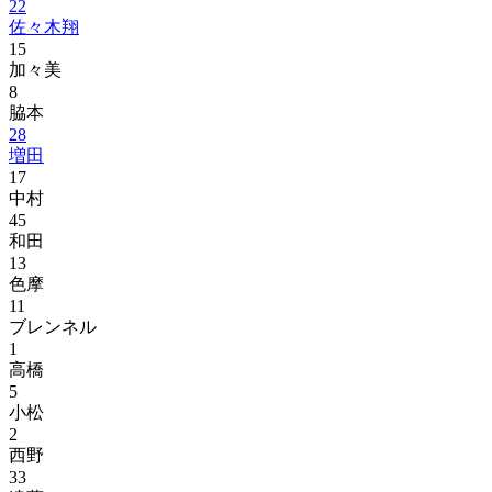
22
佐々木翔
15
加々美
8
脇本
28
増田
17
中村
45
和田
13
色摩
11
ブレンネル
1
高橋
5
小松
2
西野
33