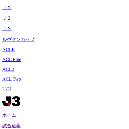
Ｊ１
Ｊ２
Ｊ３
ルヴァンカップ
ACLE
ACL Elite
ACL2
ACL Two
U-21
ホーム
試合速報