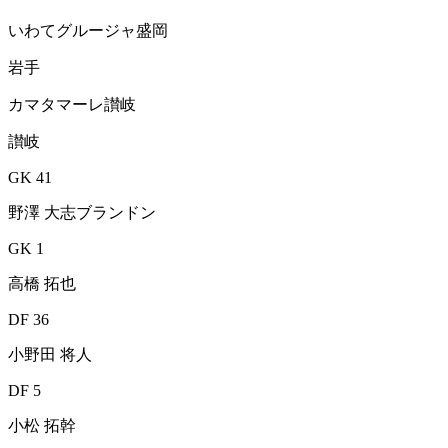
いわてグルージャ盛岡
岩手
カマタマーレ讃岐
讃岐
GK 41
野澤 大志ブランドン
GK 1
高橋 拓也
DF 36
小野田 将人
DF 5
小松 拓幹