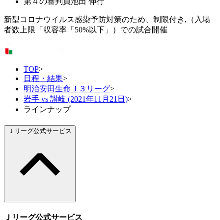
第４の審判員
池田 伸行
新型コロナウイルス感染予防対策のため、制限付き,（入場
者数上限「収容率「50%以下」）での試合開催
TOP
>
日程・結果
>
明治安田生命Ｊ３リーグ
>
岩手 vs 讃岐 (2021年11月21日)
>
ラインナップ
Ｊリーグ公式サービス
Ｊリーグ公式サービス