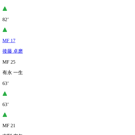
82’
MF 17
後藤 卓磨
MF 25
有永 一生
63’
63’
MF 21