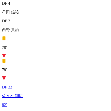
DF 4
牟田 雄祐
DF 2
西野 貴治
78’
78’
DF 22
佐々木 翔悟
82’