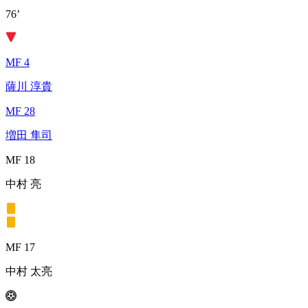
76’
MF 4
薩川 淳貴
MF 28
増田 隼司
MF 18
中村 亮
MF 17
中村 太亮