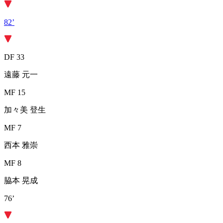
82’
DF 33
遠藤 元一
MF 15
加々美 登生
MF 7
西本 雅崇
MF 8
脇本 晃成
76’