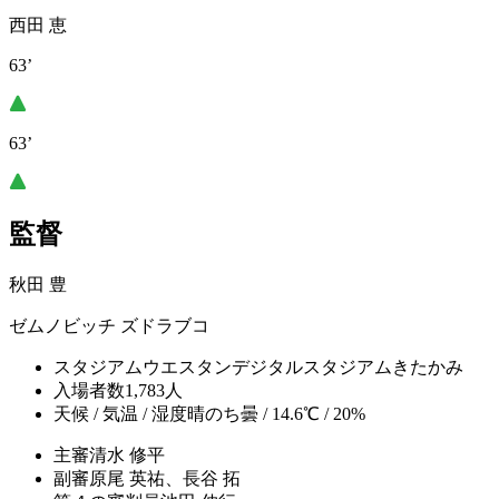
西田 恵
63’
63’
監督
秋田 豊
ゼムノビッチ ズドラブコ
スタジアム
ウエスタンデジタルスタジアムきたかみ
入場者数
1,783人
天候 / 気温 / 湿度
晴のち曇 / 14.6℃ / 20%
主審
清水 修平
副審
原尾 英祐、長谷 拓