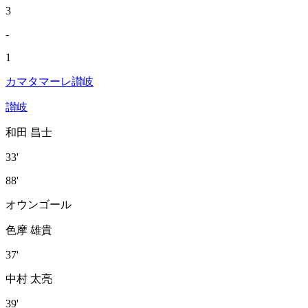
3
-
1
カマタマーレ讃岐
讃岐
和田 昌士
33'
88'
オウンゴール
色摩 雄貴
37'
中村 太亮
39'