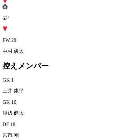
63’
FW 28
中村 駿太
控えメンバー
GK 1
土井 康平
GK 16
渡辺 健太
DF 18
宮市 剛