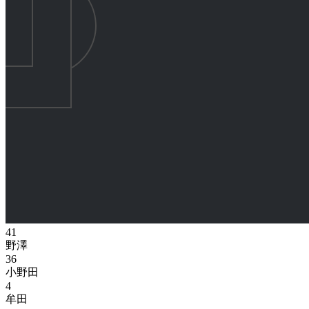
41
野澤
36
小野田
4
牟田