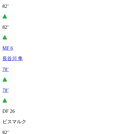
82’
82’
MF 6
長谷川 隼
78’
78’
DF 26
ビスマルク
82’