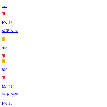
72’
FW 17
佐藤 祐太
80’
80’
MF 48
行友 翔哉
FW 11