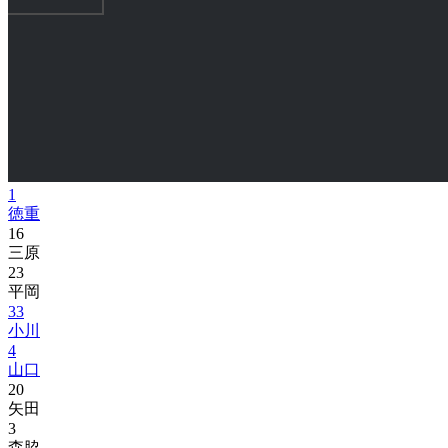
1
徳重
16
三原
23
平岡
33
小川
4
山口
20
矢田
3
森脇