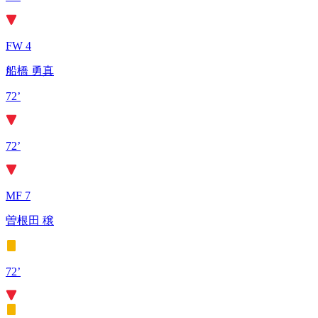
FW 4
船橋 勇真
72’
72’
MF 7
曽根田 穣
72’