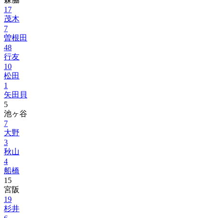
17
茂木
7
曽根田
48
行友
10
松田
1
矢田貝
5
池ヶ谷
7
大野
3
秋山
4
船橋
15
宮阪
19
杉井