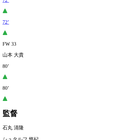
72’
72’
FW 33
山本 大貴
80’
80’
監督
石丸 清隆
シュタルフ 悠紀