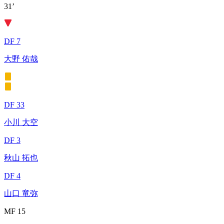
31’
DF 7
大野 佑哉
DF 33
小川 大空
DF 3
秋山 拓也
DF 4
山口 竜弥
MF 15