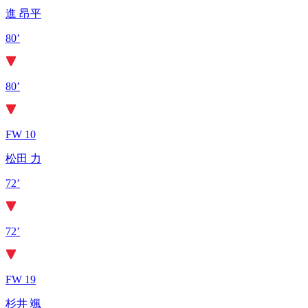
進 昂平
80’
80’
FW 10
松田 力
72’
72’
FW 19
杉井 颯