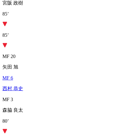
宮阪 政樹
85’
85’
MF 20
矢田 旭
MF 6
西村 恭史
MF 3
森脇 良太
80’