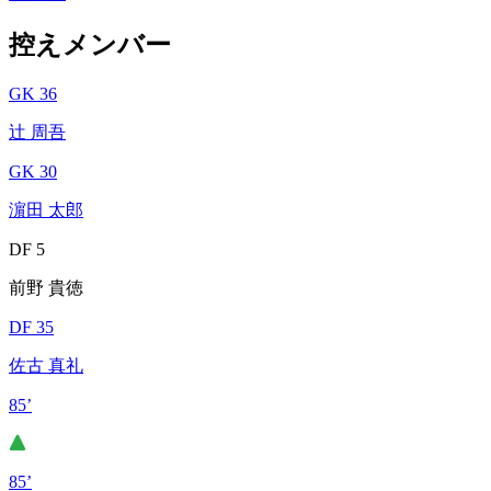
控えメンバー
GK 36
辻 周吾
GK 30
濵田 太郎
DF 5
前野 貴徳
DF 35
佐古 真礼
85’
85’