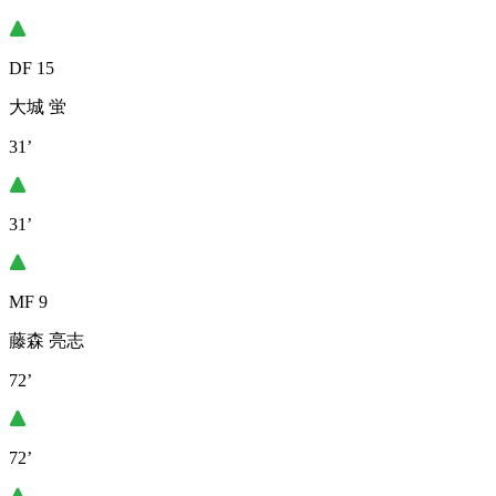
DF 15
大城 蛍
31’
31’
MF 9
藤森 亮志
72’
72’