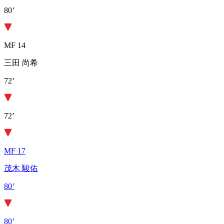
80’
MF 14
三田 尚希
72’
72’
MF 17
茂木 駿佑
80’
80’