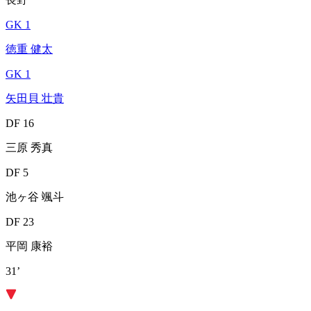
GK 1
徳重 健太
GK 1
矢田貝 壮貴
DF 16
三原 秀真
DF 5
池ヶ谷 颯斗
DF 23
平岡 康裕
31’