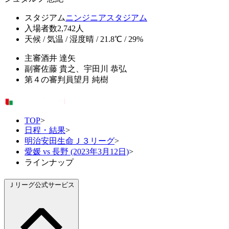
スタジアム
ニンジニアスタジアム
入場者数
2,742人
天候 / 気温 / 湿度
晴 / 21.8℃ / 29%
主審
酒井 達矢
副審
佐藤 貴之、宇田川 恭弘
第４の審判員
望月 純樹
TOP
>
日程・結果
>
明治安田生命Ｊ３リーグ
>
愛媛 vs 長野 (2023年3月12日)
>
ラインナップ
Ｊリーグ公式サービス