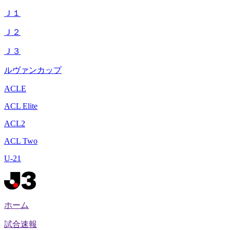
Ｊ１
Ｊ２
Ｊ３
ルヴァンカップ
ACLE
ACL Elite
ACL2
ACL Two
U-21
ホーム
試合速報