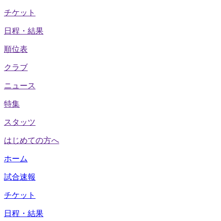
チケット
日程・結果
順位表
クラブ
ニュース
特集
スタッツ
はじめての方へ
ホーム
試合速報
チケット
日程・結果