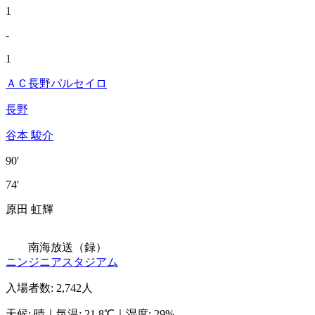
1
-
1
ＡＣ長野パルセイロ
長野
谷本 駿介
90'
74'
原田 虹輝
南海放送（録）
ニンジニアスタジアム
入場者数
:
2,742人
天候
:
晴
｜
気温
:
21.8℃
｜
湿度
:
29%