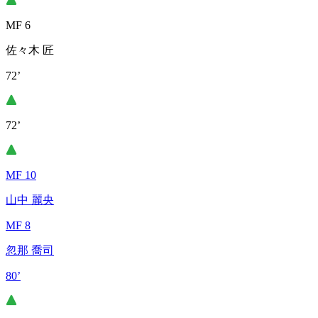
MF 6
佐々木 匠
72’
72’
MF 10
山中 麗央
MF 8
忽那 喬司
80’