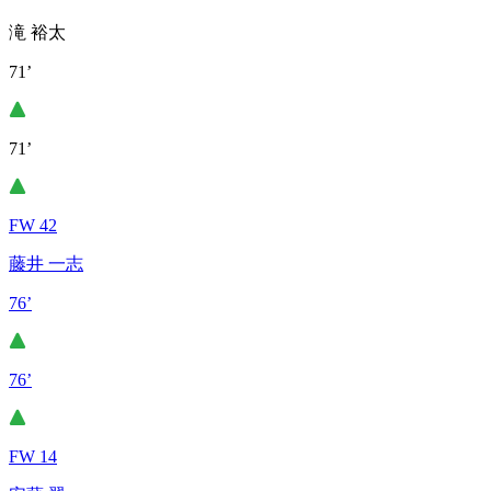
滝 裕太
71’
71’
FW 42
藤井 一志
76’
76’
FW 14