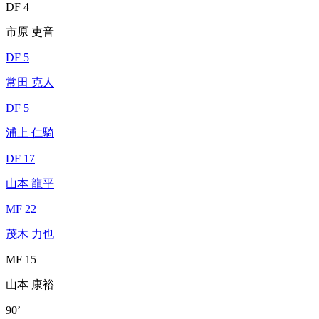
DF 4
市原 吏音
DF 5
常田 克人
DF 5
浦上 仁騎
DF 17
山本 龍平
MF 22
茂木 力也
MF 15
山本 康裕
90’