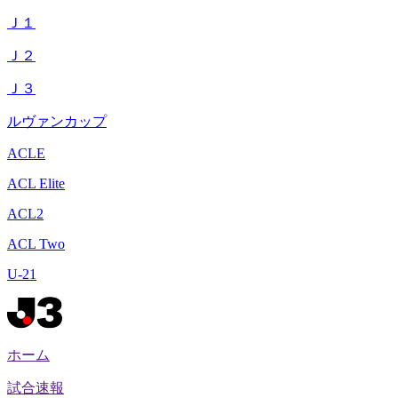
Ｊ１
Ｊ２
Ｊ３
ルヴァンカップ
ACLE
ACL Elite
ACL2
ACL Two
U-21
ホーム
試合速報