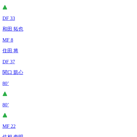
DF 33
和田 拓也
MF 8
住田 将
DF 37
関口 凱心
80’
80’
MF 22
佐相 壱明