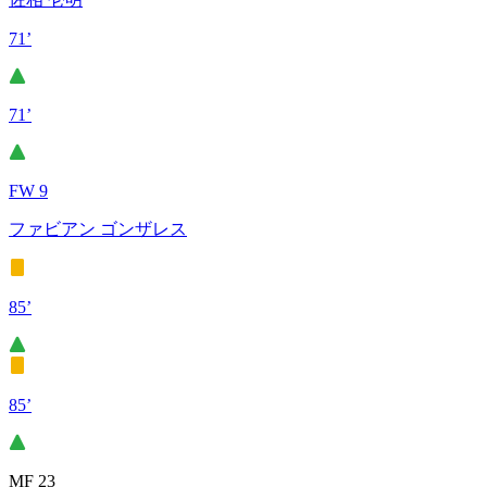
71’
71’
FW 9
ファビアン ゴンザレス
85’
85’
MF 23