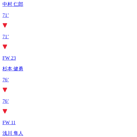
中村 仁郎
71’
71’
FW 23
杉本 健勇
76’
76’
FW 11
浅川 隼人