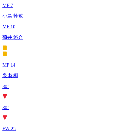
MF 7
小島 幹敏
MF 10
菊井 悠介
MF 14
泉 柊椰
80’
80’
FW 25