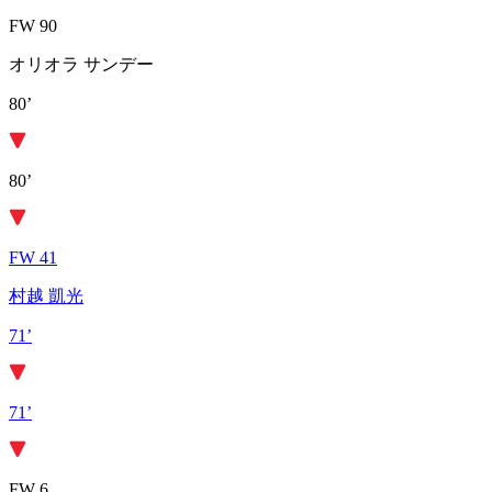
FW 90
オリオラ サンデー
80’
80’
FW 41
村越 凱光
71’
71’
FW 6