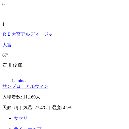
0
-
1
ＲＢ大宮アルディージャ
大宮
67'
石川 俊輝
Lemino
サンプロ アルウィン
入場者数
:
11,169人
天候
:
晴
｜
気温
:
27.4℃
｜
湿度
:
45%
サマリー
ラインナップ