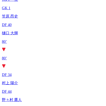
GK 1
笠原 昂史
DF 40
樋口 大輝
80’
80’
DF 34
村上 陽介
DF 44
野々村 鷹人