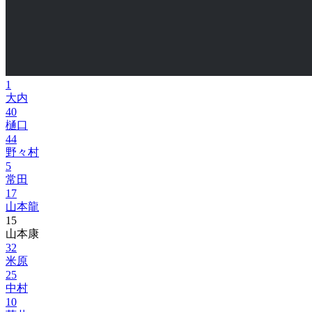
1
大内
40
樋口
44
野々村
5
常田
17
山本龍
15
山本康
32
米原
25
中村
10