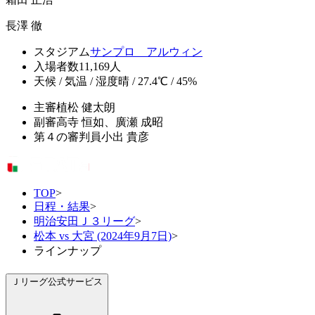
長澤 徹
スタジアム
サンプロ アルウィン
入場者数
11,169人
天候 / 気温 / 湿度
晴 / 27.4℃ / 45%
主審
植松 健太朗
副審
高寺 恒如、廣瀬 成昭
第４の審判員
小出 貴彦
TOP
>
日程・結果
>
明治安田Ｊ３リーグ
>
松本 vs 大宮 (2024年9月7日)
>
ラインナップ
Ｊリーグ公式サービス