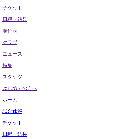
チケット
日程・結果
順位表
クラブ
ニュース
特集
スタッツ
はじめての方へ
ホーム
試合速報
チケット
日程・結果