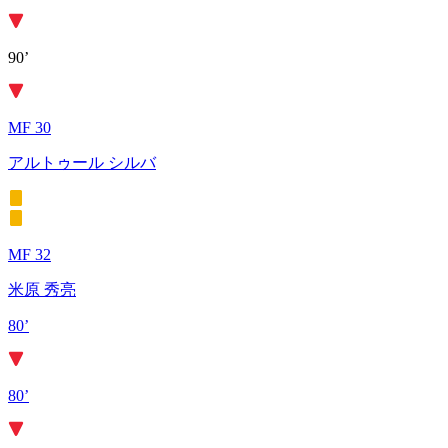
90’
MF 30
アルトゥール シルバ
MF 32
米原 秀亮
80’
80’