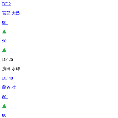
DF 2
宮部 大己
90’
90’
DF 26
濱田 水輝
DF 48
藤谷 壮
80’
80’