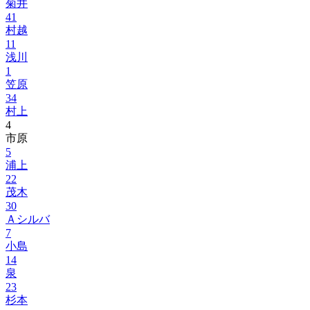
菊井
41
村越
11
浅川
1
笠原
34
村上
4
市原
5
浦上
22
茂木
30
Ａシルバ
7
小島
14
泉
23
杉本