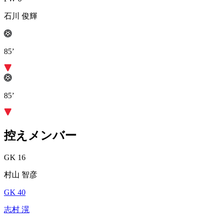
石川 俊輝
85’
85’
控えメンバー
GK 16
村山 智彦
GK 40
志村 滉