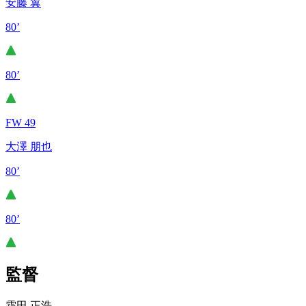
安藤 翼
80’
80’
FW 49
大澤 朋也
80’
80’
監督
霜田 正浩