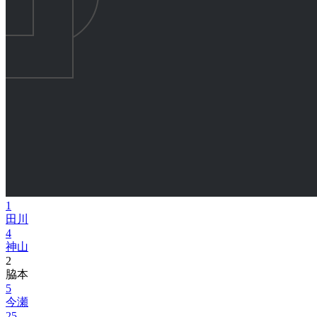
1
田川
4
神山
2
脇本
5
今瀬
25