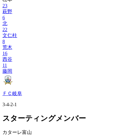
23
萩野
6
北
22
文仁柱
8
荒木
16
西谷
11
藤岡
ＦＣ岐阜
3-4-2-1
スターティングメンバー
カターレ富山