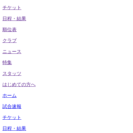
チケット
日程・結果
順位表
クラブ
ニュース
特集
スタッツ
はじめての方へ
ホーム
試合速報
チケット
日程・結果