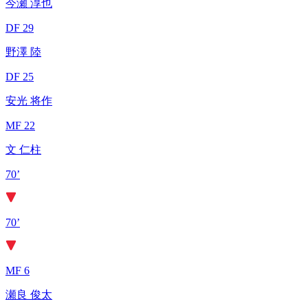
今瀬 淳也
DF 29
野澤 陸
DF 25
安光 将作
MF 22
文 仁柱
70’
70’
MF 6
瀬良 俊太