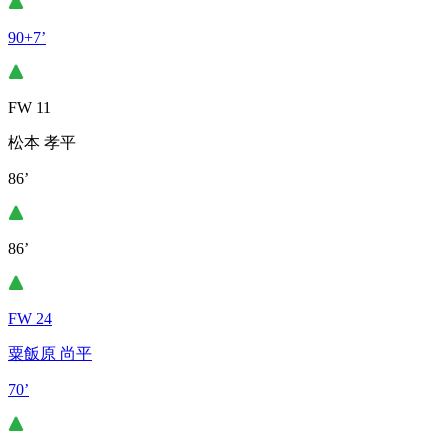
90+7’
FW 11
松本 孝平
86’
86’
FW 24
粟飯原 尚平
70’