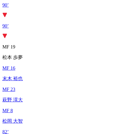
90’
90’
MF 19
松本 歩夢
MF 16
末木 裕也
MF 23
萩野 滉大
MF 8
松岡 大智
82’