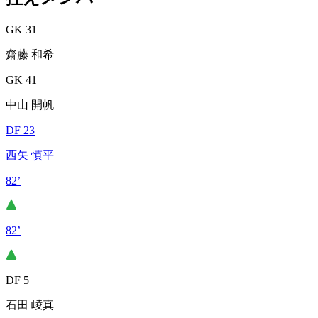
GK 31
齋藤 和希
GK 41
中山 開帆
DF 23
西矢 慎平
82’
82’
DF 5
石田 崚真