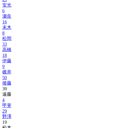
安光
6
瀬良
16
末木
8
松岡
33
高橋
18
伊藤
9
碓井
50
後藤
39
遠藤
4
甲斐
29
野澤
19
松本