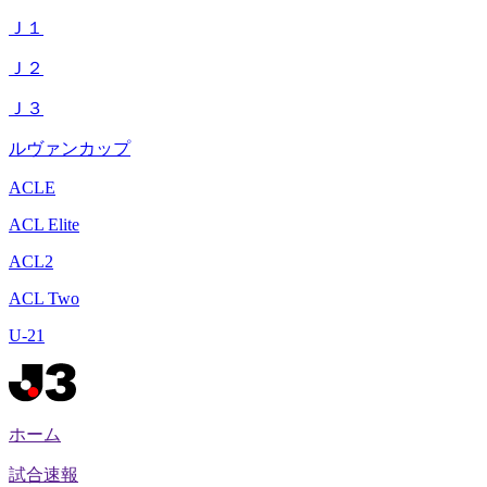
Ｊ１
Ｊ２
Ｊ３
ルヴァンカップ
ACLE
ACL Elite
ACL2
ACL Two
U-21
ホーム
試合速報