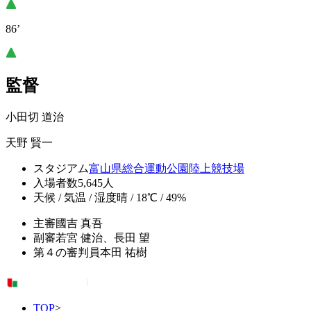
86’
監督
小田切 道治
天野 賢一
スタジアム
富山県総合運動公園陸上競技場
入場者数
5,645人
天候 / 気温 / 湿度
晴 / 18℃ / 49%
主審
國吉 真吾
副審
若宮 健治、長田 望
第４の審判員
本田 祐樹
TOP
>