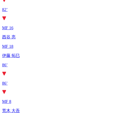
82’
MF 16
西谷 亮
MF 18
伊藤 拓巳
86’
86’
MF 8
荒木 大吾