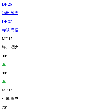
DF 26
鍋田 純志
DF 37
寺阪 尚悟
MF 17
坪川 潤之
90’
90’
MF 14
生地 慶充
70’