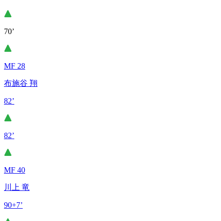
70’
MF 28
布施谷 翔
82’
82’
MF 40
川上 竜
90+7’