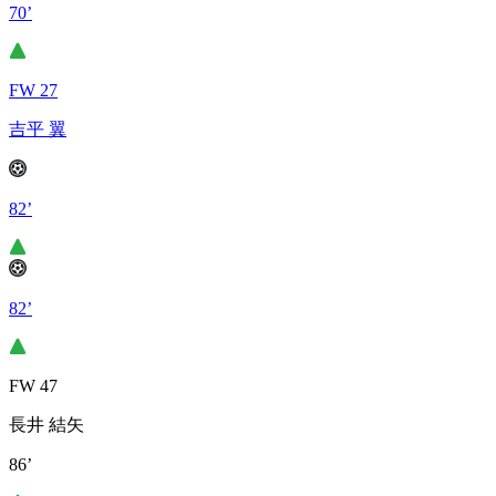
70’
FW 27
吉平 翼
82’
82’
FW 47
長井 結矢
86’