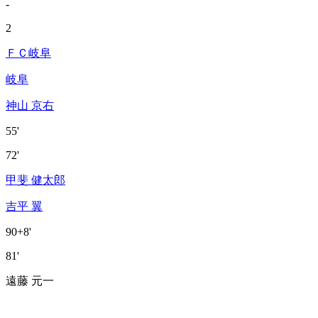
-
2
ＦＣ岐阜
岐阜
神山 京右
55'
72'
甲斐 健太郎
吉平 翼
90+8'
81'
遠藤 元一