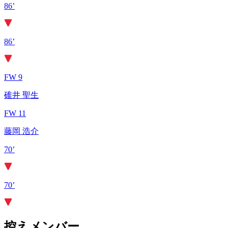
86’
86’
FW 9
碓井 聖生
FW 11
藤岡 浩介
70’
70’
控えメンバー