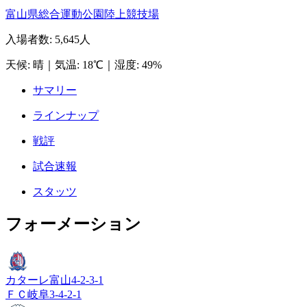
富山県総合運動公園陸上競技場
入場者数
:
5,645人
天候
:
晴
｜
気温
:
18℃
｜
湿度
:
49%
サマリー
ラインナップ
戦評
試合速報
スタッツ
フォーメーション
カターレ富山
4-2-3-1
ＦＣ岐阜
3-4-2-1