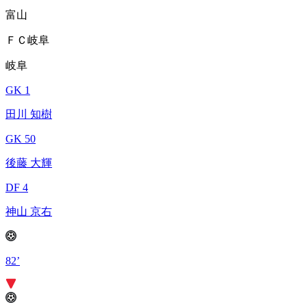
富山
ＦＣ岐阜
岐阜
GK 1
田川 知樹
GK 50
後藤 大輝
DF 4
神山 京右
82’