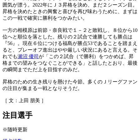
囲気が漂う。2022年にＪ３昇格を決め、まだ２シーズン目。
昇格を決めたときの興奮と喜びを再び味わうために、まずは
この一戦で確実に勝利をつかみたい。
一方の相模原は前節・奈良戦で１－２と敗戦し、８位から10
位へと順位を落とした。残りの２試合で連勝しても勝点は
『56』。現在６位につける福島が勝点53であることを踏まえ
ると、プレーオフ進出はやや厳しい状況にあると言える。そ
れでも
瀬沼 優司
が「この２試合（で勝利）をつかめば、昇
格までの望みをつなぐことができる」と話したとおり、最後
の瞬間までただ上を目指すのみだ。
昇格のための生き残りを懸けた今節。多くのＪリーグファン
の注目が集まる一戦となりそうだ。
［ 文：上田 朋美 ］
注目選手
※随時更新