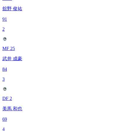
舘野 俊祐
91
2
MF 25
武井 成豪
84
3
DF 2
美馬 和也
69
4