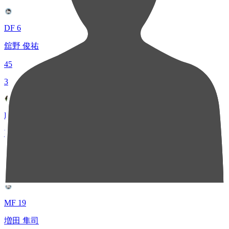
DF 6
舘野 俊祐
45
3
DF 16
高野 遼
37
4
MF 19
増田 隼司