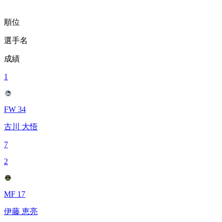
順位
選手名
成績
1
FW 34
古川 大悟
7
2
MF 17
伊藤 恵亮