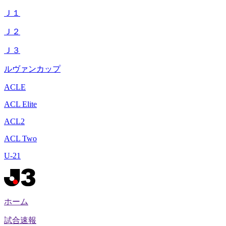
Ｊ１
Ｊ２
Ｊ３
ルヴァンカップ
ACLE
ACL Elite
ACL2
ACL Two
U-21
ホーム
試合速報