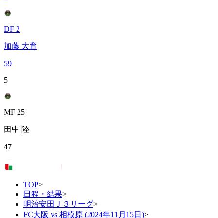
DF 2
加藤 大育
59
5
MF 25
田中 陸
47
TOP
>
日程・結果
>
明治安田Ｊ３リーグ
>
FC大阪 vs 相模原 (2024年11月15日)
>