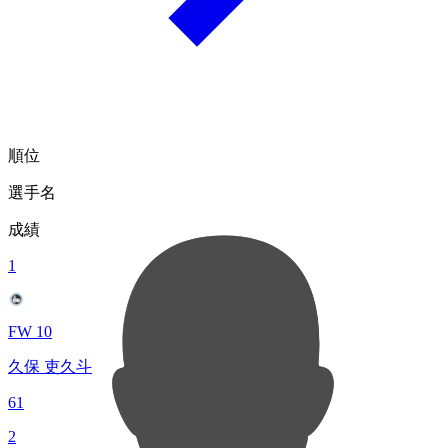
順位
選手名
成績
1
FW 10
久保 吏久斗
61
2