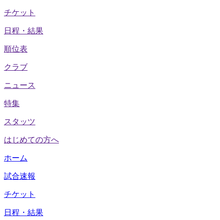
チケット
日程・結果
順位表
クラブ
ニュース
特集
スタッツ
はじめての方へ
ホーム
試合速報
チケット
日程・結果