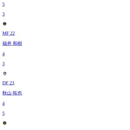
5
3
MF 22
福井 和樹
4
3
DF 23
秋山 拓也
4
5