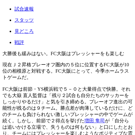
試合速報
スタッツ
見どころ
戦評
大勝後も緩みはない。FC大阪はプレッシャーをも楽しむ
現在Ｊ２昇格プレーオフ圏内の５位に位置するFC大阪が10
位の相模原と対戦する。FC大阪にとって、今季ホームラス
トゲームだ。
FC大阪は前節・YS横浜戦で５－０と大量得点で快勝。それ
でも大嶽 直人監督は「残り２試合も自分たちのサッカーを
しっかりやるだけ」と気を引き締める。プレーオフ進出の可
能性が残るのは９チーム。勝点差が肉薄しているだけに、ど
のチームも負けられない激しいプレッシャーの中でゲームが
続く。しかし、前節で２得点を挙げた
増田 隼司
が「自分ら
は追いかける立場で、失うものは何もない」と口にしたとお
り、チームにはプレッシャーを楽しむようなポジティブな雰