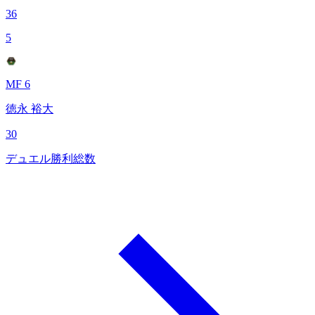
36
5
MF 6
徳永 裕大
30
デュエル勝利総数