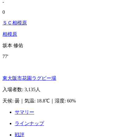
-
0
ＳＣ相模原
相模原
坂本 修佑
77'
東大阪市花園ラグビー場
入場者数
:
3,135人
天候
:
曇
｜
気温
:
18.8℃
｜
湿度
:
60%
サマリー
ラインナップ
戦評