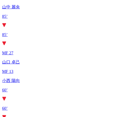
山中 麗央
85’
85’
MF 27
山口 卓己
MF 13
小西 陽向
60’
60’