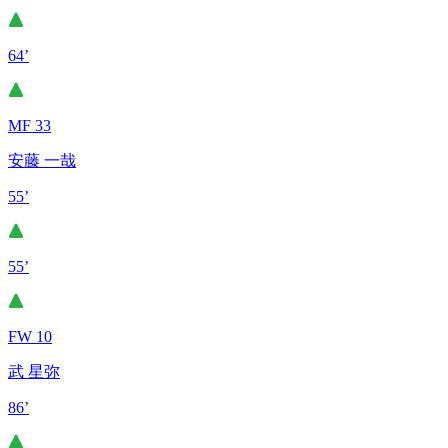
64’
MF 33
安藤 一哉
55’
55’
FW 10
武 星弥
86’