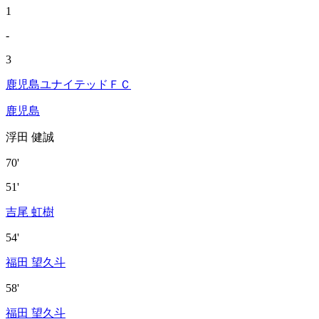
1
-
3
鹿児島ユナイテッドＦＣ
鹿児島
浮田 健誠
70'
51'
吉尾 虹樹
54'
福田 望久斗
58'
福田 望久斗