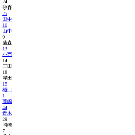
24
砂森
25
田中
10
山中
9
藤森
13
小西
14
三田
18
浮田
15
樋口
1
藤嶋
44
青木
29
岡崎
7