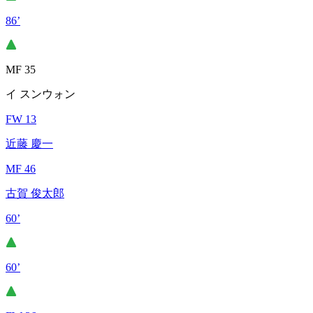
86’
MF 35
イ スンウォン
FW 13
近藤 慶一
MF 46
古賀 俊太郎
60’
60’