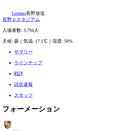
Lemino
長野放送
長野Ｕスタジアム
入場者数
:
3,794人
天候
:
曇
｜
気温
:
17.1℃
｜
湿度
:
50%
サマリー
ラインナップ
戦評
試合速報
スタッツ
フォーメーション