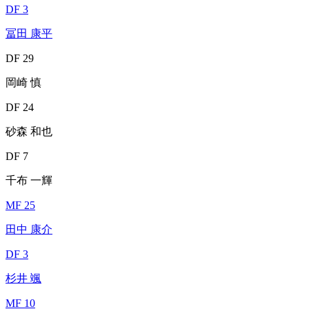
DF 3
冨田 康平
DF 29
岡崎 慎
DF 24
砂森 和也
DF 7
千布 一輝
MF 25
田中 康介
DF 3
杉井 颯
MF 10