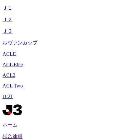
Ｊ１
Ｊ２
Ｊ３
ルヴァンカップ
ACLE
ACL Elite
ACL2
ACL Two
U-21
ホーム
試合速報