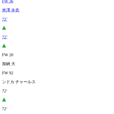
FW 36
米澤 令衣
72’
72’
FW 20
加納 大
FW 92
ンドカ チャールス
72’
72’