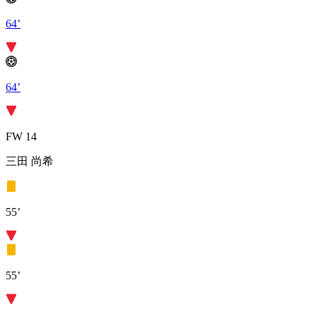
64’
64’
FW 14
三田 尚希
55’
55’