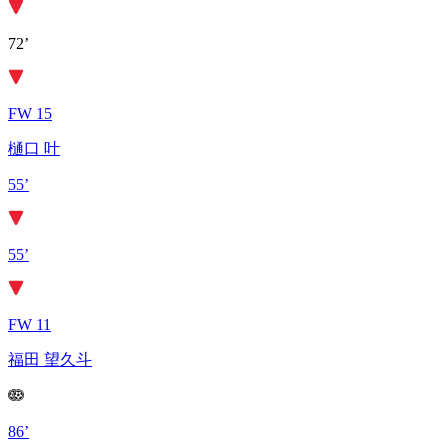
72’
FW 15
樋口 叶
55’
55’
FW 11
福田 望久斗
86’