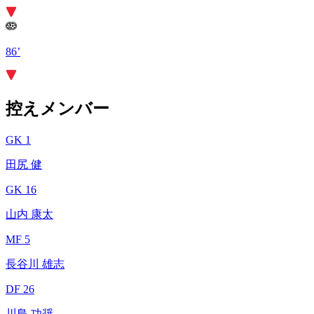
86’
控えメンバー
GK 1
田尻 健
GK 16
山内 康太
MF 5
長谷川 雄志
DF 26
川島 功奨