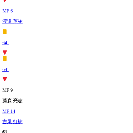
MF 6
渡邉 英祐
64’
64’
MF 9
藤森 亮志
MF 14
吉尾 虹樹