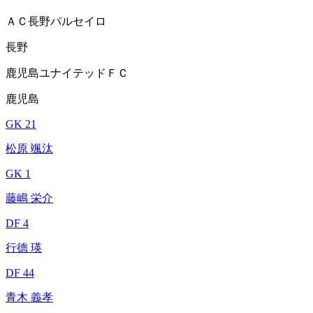
ＡＣ長野パルセイロ
長野
鹿児島ユナイテッドＦＣ
鹿児島
GK 21
松原 颯汰
GK 1
藤嶋 栄介
DF 4
行德 瑛
DF 44
青木 義孝