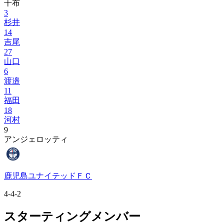
千布
3
杉井
14
吉尾
27
山口
6
渡邉
11
福田
18
河村
9
アンジェロッティ
鹿児島ユナイテッドＦＣ
4-4-2
スターティングメンバー