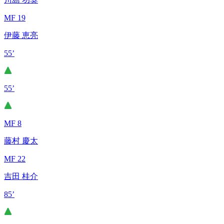
MF 19
伊藤 恵亮
55’
55’
MF 8
藤村 慶太
MF 22
吉田 桂介
85’