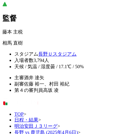
監督
藤本 主税
相馬 直樹
スタジアム
長野Ｕスタジアム
入場者数
3,794人
天候 / 気温 / 湿度
曇 / 17.1℃ / 50%
主審
酒井 達矢
副審
佐藤 裕一、村田 裕紀
第４の審判員
高坂 凌
TOP
>
日程・結果
>
明治安田Ｊ３リーグ
>
長野 vs 鹿児島 (2025年4月6日)
>