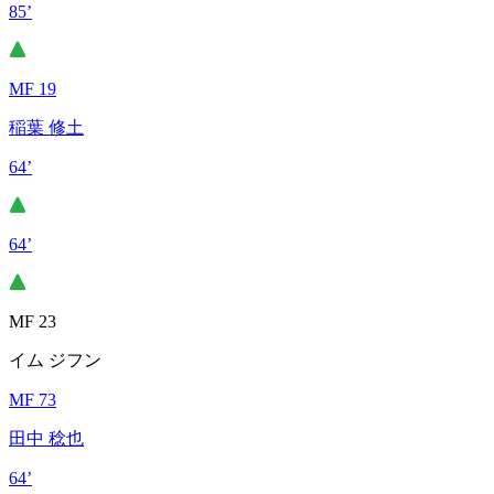
85’
MF 19
稲葉 修土
64’
64’
MF 23
イム ジフン
MF 73
田中 稔也
64’