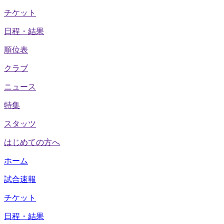
チケット
日程・結果
順位表
クラブ
ニュース
特集
スタッツ
はじめての方へ
ホーム
試合速報
チケット
日程・結果