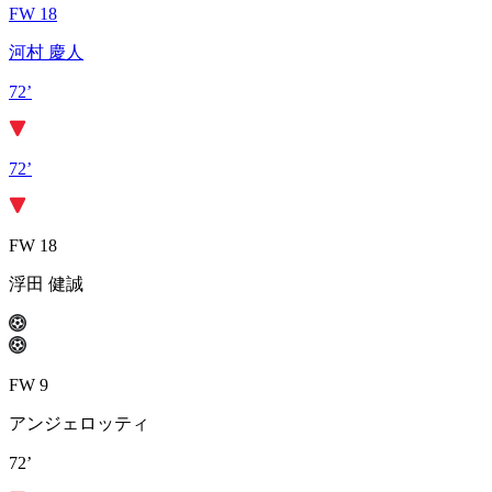
FW 18
河村 慶人
72’
72’
FW 18
浮田 健誠
FW 9
アンジェロッティ
72’