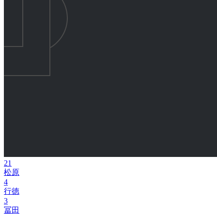
21
松原
4
行徳
3
冨田