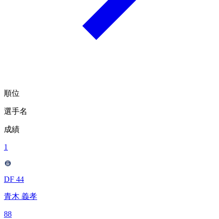
順位
選手名
成績
1
DF 44
青木 義孝
88