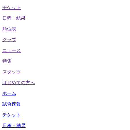
チケット
日程・結果
順位表
クラブ
ニュース
特集
スタッツ
はじめての方へ
ホーム
試合速報
チケット
日程・結果