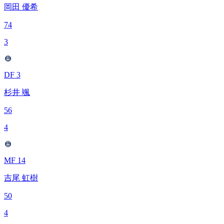
岡田 優希
74
3
DF 3
杉井 颯
56
4
MF 14
吉尾 虹樹
50
4