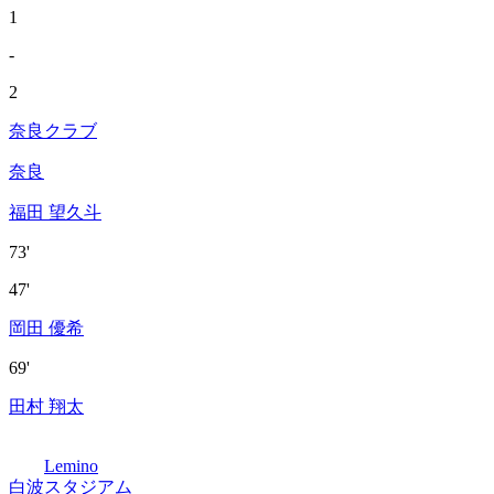
1
-
2
奈良クラブ
奈良
福田 望久斗
73'
47'
岡田 優希
69'
田村 翔太
Lemino
白波スタジアム