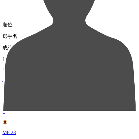
順位
選手名
成績
1
MF 27
山口 卓己
86
2
MF 23