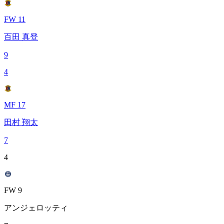
FW 11
百田 真登
9
4
MF 17
田村 翔太
7
4
FW 9
アンジェロッティ