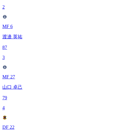
2
MF 6
渡邉 英祐
87
3
MF 27
山口 卓己
79
4
DF 22