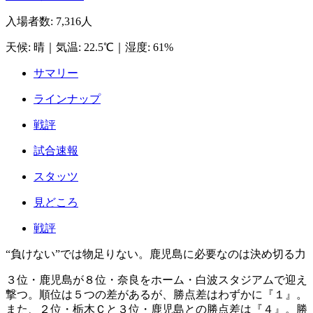
入場者数
:
7,316人
天候
:
晴
｜
気温
:
22.5℃
｜
湿度
:
61%
サマリー
ラインナップ
戦評
試合速報
スタッツ
見どころ
戦評
“負けない”では物足りない。鹿児島に必要なのは決め切る力
３位・鹿児島が８位・奈良をホーム・白波スタジアムで迎え
撃つ。順位は５つの差があるが、勝点差はわずかに『１』。
また、２位・栃木Ｃと３位・鹿児島との勝点差は『４』。勝