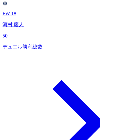
FW 18
河村 慶人
50
デュエル勝利総数