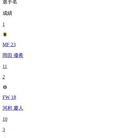
選手名
成績
1
MF 23
岡田 優希
11
2
FW 18
河村 慶人
10
3