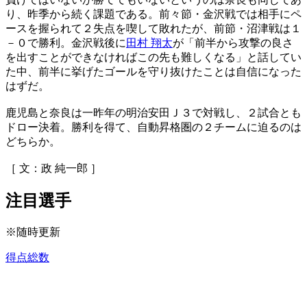
り、昨季から続く課題である。前々節・金沢戦では相手にペ
ースを握られて２失点を喫して敗れたが、前節・沼津戦は１
－０で勝利。金沢戦後に
田村 翔太
が「前半から攻撃の良さ
を出すことができなければこの先も難しくなる」と話してい
た中、前半に挙げたゴールを守り抜けたことは自信になった
はずだ。
鹿児島と奈良は一昨年の明治安田Ｊ３で対戦し、２試合とも
ドロー決着。勝利を得て、自動昇格圏の２チームに迫るのは
どちらか。
［ 文：政 純一郎 ］
注目選手
※随時更新
得点総数