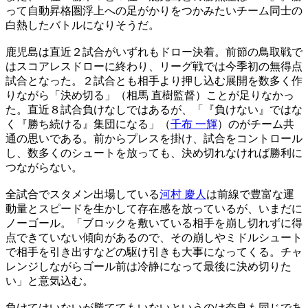
って自動昇格圏浮上への足がかりをつかみたいチーム同士の
白熱したバトルになりそうだ。
鹿児島は直近２試合がいずれもドロー決着。前節の鳥取戦で
はスコアレスドローに終わり、リーグ戦では今季初の無得点
試合となった。２試合とも相手より押し込む展開を数多く作
りながら「決め切る」（相馬 直樹監督）ことが足りなかっ
た。直近８試合負けなしではあるが、「『負けない』ではな
く『勝ち続ける』集団になる」（
千布 一輝
）のがチーム共
通の思いである。前からプレスを掛け、試合をコントロール
し、数多くのシュートを放っても、決め切れなければ勝利に
つながらない。
全試合でスタメン出場している
河村 慶人
は前線で豊富な運
動量とスピードを生かして存在感を放っているが、いまだに
ノーゴール。「ブロックを敷いている相手を崩し切れずに得
点できていない傾向があるので、その崩しやミドルシュート
で相手を引き出すなどの駆け引きも大事になってくる。チャ
レンジしながらゴール前は冷静になって最後に決め切りた
い」と意気込む。
負けてはいないが勝ててもいないというのは奈良も同じであ