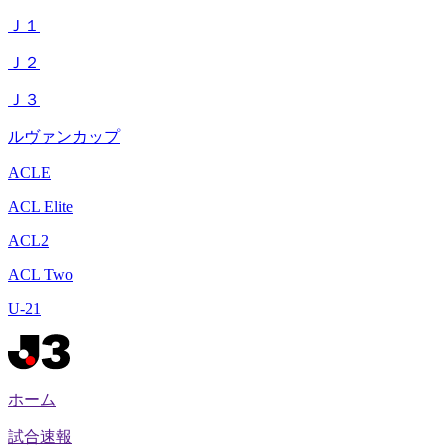
Ｊ１
Ｊ２
Ｊ３
ルヴァンカップ
ACLE
ACL Elite
ACL2
ACL Two
U-21
ホーム
試合速報