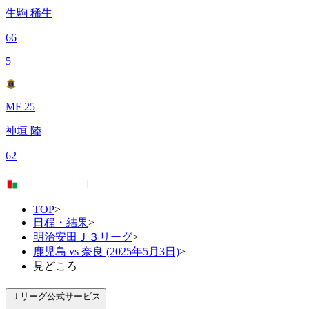
生駒 稀生
66
5
MF 25
神垣 陸
62
TOP
>
日程・結果
>
明治安田Ｊ３リーグ
>
鹿児島 vs 奈良 (2025年5月3日)
>
見どころ
Ｊリーグ公式サービス