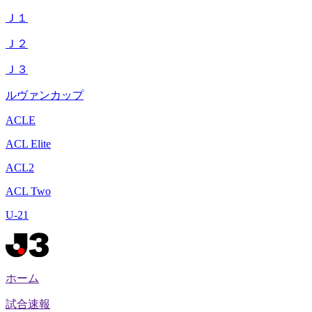
Ｊ１
Ｊ２
Ｊ３
ルヴァンカップ
ACLE
ACL Elite
ACL2
ACL Two
U-21
ホーム
試合速報