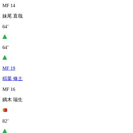
MF 14
妹尾 直哉
64’
64’
MF 19
稲葉 修土
MF 16
鏑木 瑞生
82’