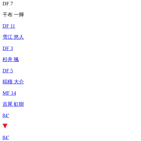
DF 7
千布 一輝
DF 11
雪江 悠人
DF 3
杉井 颯
DF 5
稲積 大介
MF 14
吉尾 虹樹
84’
84’