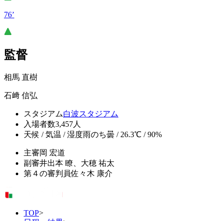
76’
監督
相馬 直樹
石﨑 信弘
スタジアム
白波スタジアム
入場者数
3,457人
天候 / 気温 / 湿度
雨のち曇 / 26.3℃ / 90%
主審
岡 宏道
副審
井出本 瞭、大穂 祐太
第４の審判員
佐々木 康介
TOP
>