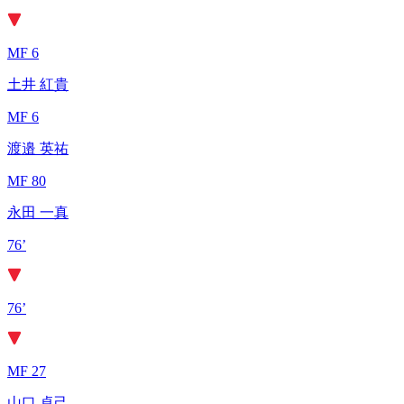
MF 6
土井 紅貴
MF 6
渡邉 英祐
MF 80
永田 一真
76’
76’
MF 27
山口 卓己