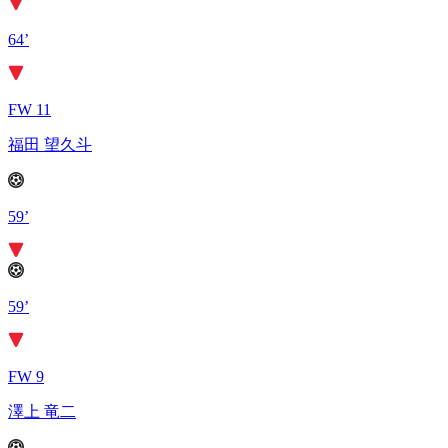
64’
FW 11
福田 望久斗
59’
59’
FW 9
澤上 竜二