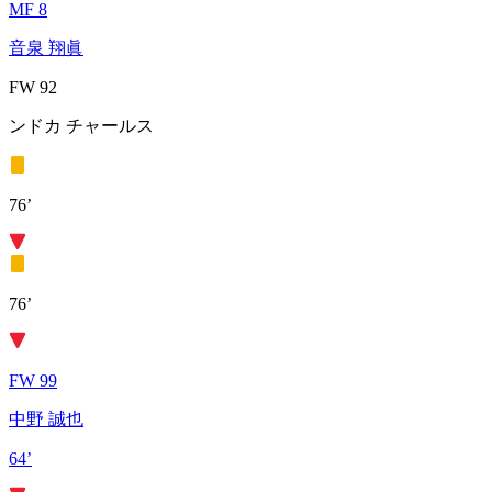
MF 8
音泉 翔眞
FW 92
ンドカ チャールス
76’
76’
FW 99
中野 誠也
64’