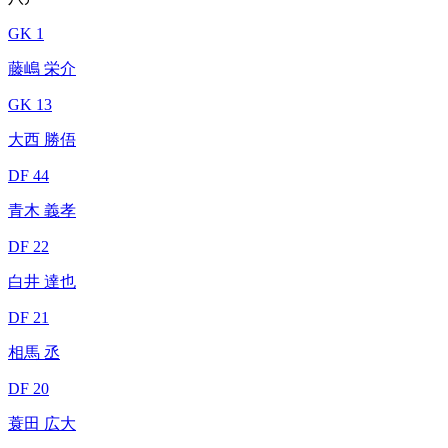
GK 1
藤嶋 栄介
GK 13
大西 勝俉
DF 44
青木 義孝
DF 22
白井 達也
DF 21
相馬 丞
DF 20
蓑田 広大