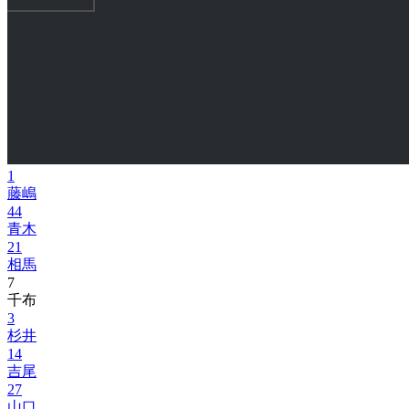
1
藤嶋
44
青木
21
相馬
7
千布
3
杉井
14
吉尾
27
山口