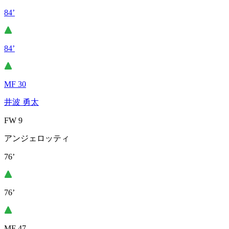
84’
84’
MF 30
井波 勇太
FW 9
アンジェロッティ
76’
76’
MF 47