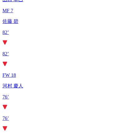
MF 7
佐藤 碧
82’
82’
FW 18
河村 慶人
76’
76’