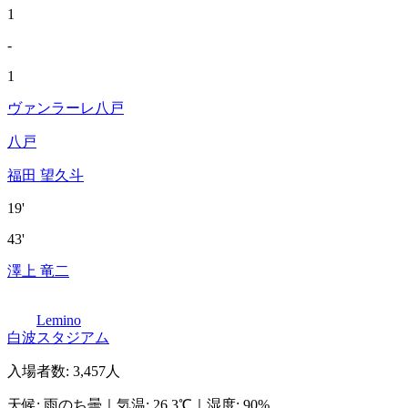
1
-
1
ヴァンラーレ八戸
八戸
福田 望久斗
19'
43'
澤上 竜二
Lemino
白波スタジアム
入場者数
:
3,457人
天候
:
雨のち曇
｜
気温
:
26.3℃
｜
湿度
:
90%