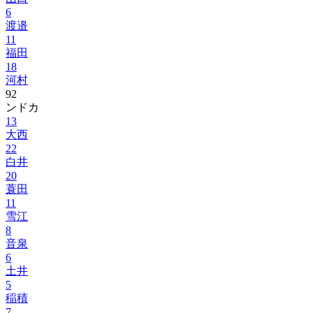
6
渡邉
11
福田
18
河村
92
ンドカ
13
大西
22
白井
20
蓑田
11
雪江
8
音泉
6
土井
5
稲積
7