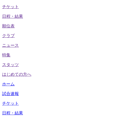
チケット
日程・結果
順位表
クラブ
ニュース
特集
スタッツ
はじめての方へ
ホーム
試合速報
チケット
日程・結果