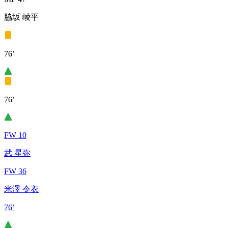
脇坂 崚平
76’
76’
FW 10
武 星弥
FW 36
米澤 令衣
76’