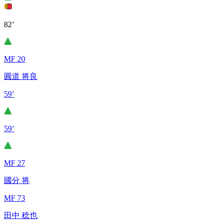
82’
MF 20
圓道 将良
59’
59’
MF 27
國分 将
MF 73
田中 稔也