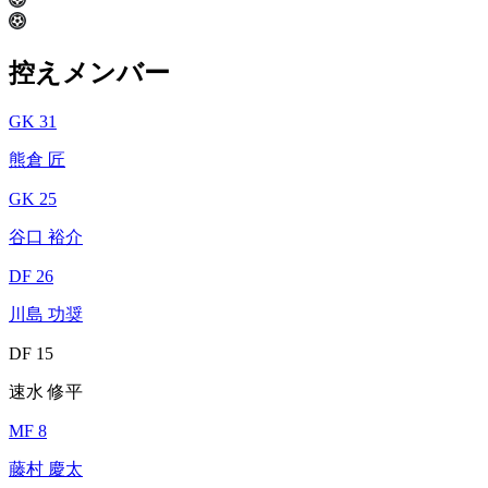
控えメンバー
GK 31
熊倉 匠
GK 25
谷口 裕介
DF 26
川島 功奨
DF 15
速水 修平
MF 8
藤村 慶太