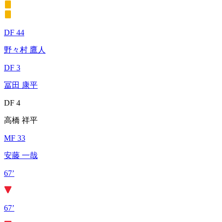
DF 44
野々村 鷹人
DF 3
冨田 康平
DF 4
高橋 祥平
MF 33
安藤 一哉
67’
67’