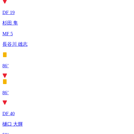
DF 19
杉田 隼
MF 5
長谷川 雄志
86’
86’
DF 40
樋口 大輝