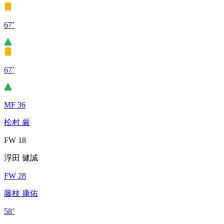
67’
67’
MF 36
松村 厳
FW 18
浮田 健誠
FW 28
藤枝 康佑
58’