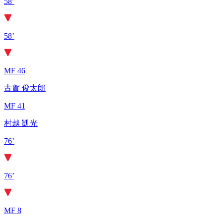
58’
58’
MF 46
古賀 俊太郎
MF 41
村越 凱光
76’
76’
MF 8