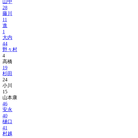
山中
28
藤川
11
進
1
大内
44
野々村
4
高橋
19
杉田
24
小川
15
山本康
46
安永
40
樋口
41
村越