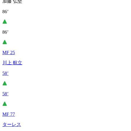
加藤 弘堅
86’
86’
MF 25
川上 航立
58’
58’
MF 77
ターレス