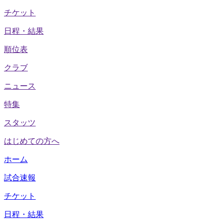
チケット
日程・結果
順位表
クラブ
ニュース
特集
スタッツ
はじめての方へ
ホーム
試合速報
チケット
日程・結果