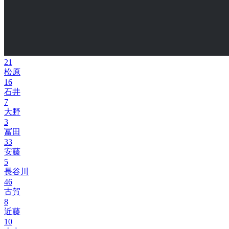
21
松原
16
石井
7
大野
3
冨田
33
安藤
5
長谷川
46
古賀
8
近藤
10