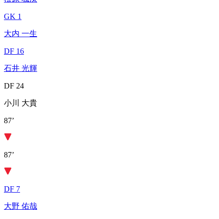
GK 1
大内 一生
DF 16
石井 光輝
DF 24
小川 大貴
87’
87’
DF 7
大野 佑哉