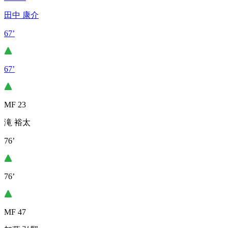
田中 康介
67’
67’
MF 23
滝 裕太
76’
76’
MF 47