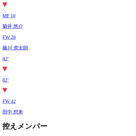
MF 10
菊井 悠介
FW 28
藤川 虎太朗
82’
82’
FW 42
田中 想来
控えメンバー