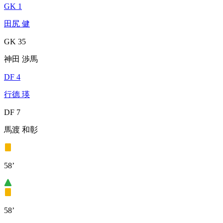
GK 1
田尻 健
GK 35
神田 渉馬
DF 4
行德 瑛
DF 7
馬渡 和彰
58’
58’