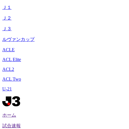
Ｊ１
Ｊ２
Ｊ３
ルヴァンカップ
ACLE
ACL Elite
ACL2
ACL Two
U-21
ホーム
試合速報