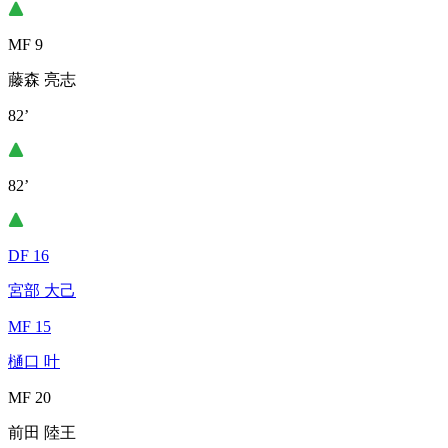
MF 9
藤森 亮志
82’
82’
DF 16
宮部 大己
MF 15
樋口 叶
MF 20
前田 陸王