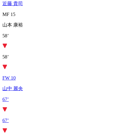
近藤 貴司
MF 15
山本 康裕
58’
58’
FW 10
山中 麗央
67’
67’