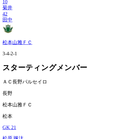
10
菊井
42
田中
松本山雅ＦＣ
3-4-2-1
スターティングメンバー
ＡＣ長野パルセイロ
長野
松本山雅ＦＣ
松本
GK 21
松原 颯汰