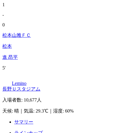
1
-
0
松本山雅ＦＣ
松本
進 昂平
5'
Lemino
長野Ｕスタジアム
入場者数
:
10,677人
天候
:
晴
｜
気温
:
29.3℃
｜
湿度
:
60%
サマリー
ラインナップ