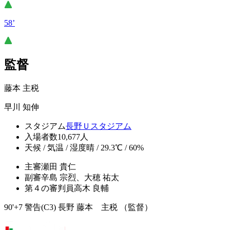
58’
監督
藤本 主税
早川 知伸
スタジアム
長野Ｕスタジアム
入場者数
10,677人
天候 / 気温 / 湿度
晴 / 29.3℃ / 60%
主審
瀬田 貴仁
副審
辛島 宗烈、大穂 祐太
第４の審判員
高木 良輔
90'+7 警告(C3) 長野 藤本 主税 （監督）