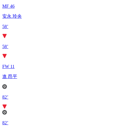
MF 46
安永 玲央
58’
58’
FW 11
進 昂平
82’
82’