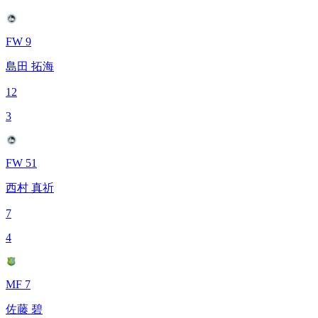
FW 9
島田 拓海
12
3
FW 51
西村 真祈
7
4
MF 7
佐藤 碧