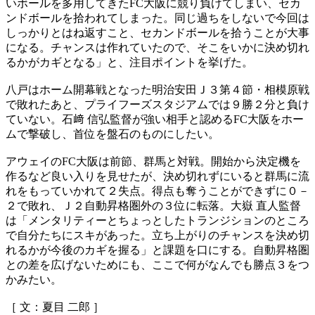
いボールを多用してきたFC大阪に競り負けてしまい、セカ
ンドボールを拾われてしまった。同じ過ちをしないで今回は
しっかりとはね返すこと、セカンドボールを拾うことが大事
になる。チャンスは作れていたので、そこをいかに決め切れ
るかがカギとなる」と、注目ポイントを挙げた。
八戸はホーム開幕戦となった明治安田Ｊ３第４節・相模原戦
で敗れたあと、プライフーズスタジアムでは９勝２分と負け
ていない。石﨑 信弘監督が強い相手と認めるFC大阪をホー
ムで撃破し、首位を盤石のものにしたい。
アウェイのFC大阪は前節、群馬と対戦。開始から決定機を
作るなど良い入りを見せたが、決め切れずにいると群馬に流
れをもっていかれて２失点。得点も奪うことができずに０－
２で敗れ、Ｊ２自動昇格圏外の３位に転落。大嶽 直人監督
は「メンタリティーとちょっとしたトランジションのところ
で自分たちにスキがあった。立ち上がりのチャンスを決め切
れるかが今後のカギを握る」と課題を口にする。自動昇格圏
との差を広げないためにも、ここで何がなんでも勝点３をつ
かみたい。
［ 文：夏目 二郎 ］