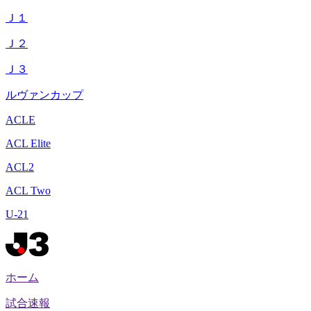
Ｊ１
Ｊ２
Ｊ３
ルヴァンカップ
ACLE
ACL Elite
ACL2
ACL Two
U-21
ホーム
試合速報