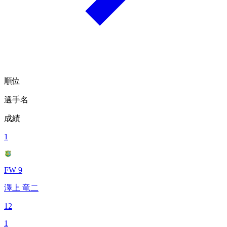
順位
選手名
成績
1
FW 9
澤上 竜二
12
1