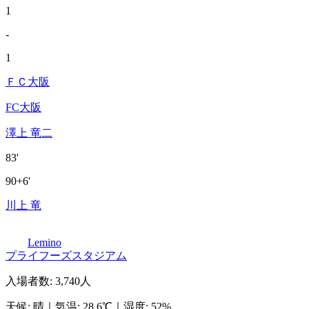
1
-
1
ＦＣ大阪
FC大阪
澤上 竜二
83'
90+6'
川上 竜
Lemino
プライフーズスタジアム
入場者数
:
3,740人
天候
:
晴
｜
気温
:
28.6℃
｜
湿度
:
52%