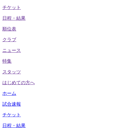
チケット
日程・結果
順位表
クラブ
ニュース
特集
スタッツ
はじめての方へ
ホーム
試合速報
チケット
日程・結果