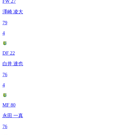
FW 27
澤崎 凌大
79
4
DF 22
白井 達也
76
4
MF 80
永田 一真
76