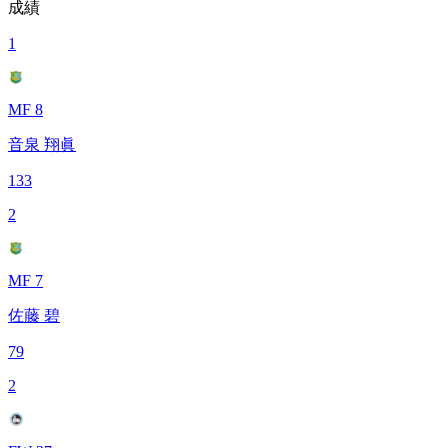
成績
1
MF 8
音泉 翔眞
133
2
MF 7
佐藤 碧
79
2