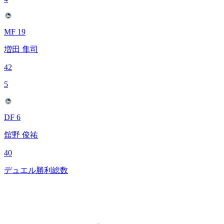
MF 19
増田 隼司
42
5
DF 6
舘野 俊祐
40
デュエル勝利総数