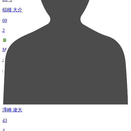
稲積 大介
69
2
MF 80
永田 一真
43
2
FW 27
澤崎 凌大
43
4