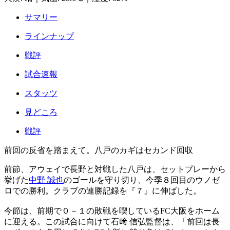
サマリー
ラインナップ
戦評
試合速報
スタッツ
見どころ
戦評
前回の反省を踏まえて。八戸のカギはセカンド回収
前節、アウェイで長野と対戦した八戸は、セットプレーから
挙げた
中野 誠也
のゴールを守り切り、今季８回目のウノゼ
ロでの勝利。クラブの連勝記録を『７』に伸ばした。
今節は、前期で０－１の敗戦を喫しているFC大阪をホーム
に迎える。この試合に向けて石﨑 信弘監督は、「前回は長