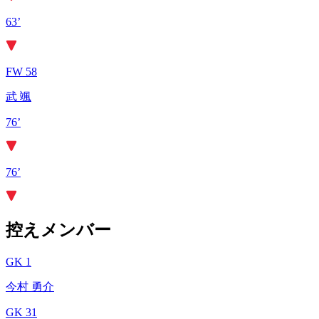
63’
FW 58
武 颯
76’
76’
控えメンバー
GK 1
今村 勇介
GK 31