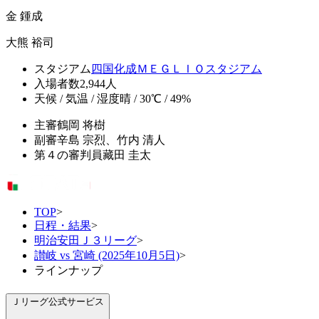
金 鍾成
大熊 裕司
スタジアム
四国化成ＭＥＧＬＩＯスタジアム
入場者数
2,944人
天候 / 気温 / 湿度
晴 / 30℃ / 49%
主審
鶴岡 将樹
副審
辛島 宗烈、竹内 清人
第４の審判員
藏田 圭太
TOP
>
日程・結果
>
明治安田Ｊ３リーグ
>
讃岐 vs 宮崎 (2025年10月5日)
>
ラインナップ
Ｊリーグ公式サービス