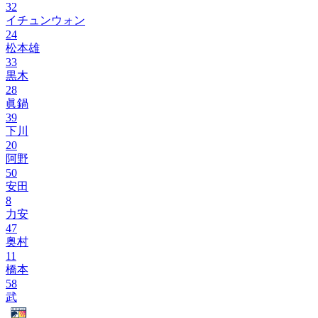
32
イチュンウォン
24
松本雄
33
黒木
28
眞鍋
39
下川
20
阿野
50
安田
8
力安
47
奥村
11
橋本
58
武