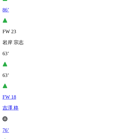
86’
FW 23
岩岸 宗志
63’
63’
FW 18
吉澤 柊
76’