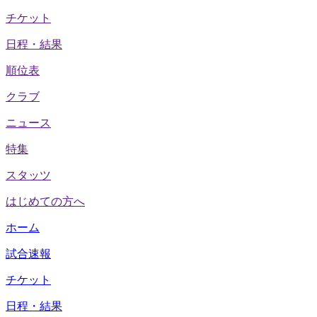
チケット
日程・結果
順位表
クラブ
ニュース
特集
スタッツ
はじめての方へ
ホーム
試合速報
チケット
日程・結果