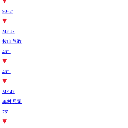
90+2’
MF 17
牧山 晃政
46*’
46*’
MF 47
奥村 晃司
76’