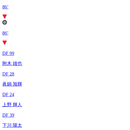
86’
86’
DF 99
附木 雄也
DF 28
眞鍋 旭輝
DF 24
上野 輝人
DF 39
下川 陽太