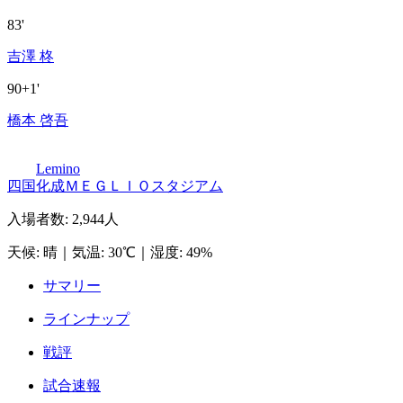
83'
吉澤 柊
90+1'
橋本 啓吾
Lemino
四国化成ＭＥＧＬＩＯスタジアム
入場者数
:
2,944人
天候
:
晴
｜
気温
:
30℃
｜
湿度
:
49%
サマリー
ラインナップ
戦評
試合速報