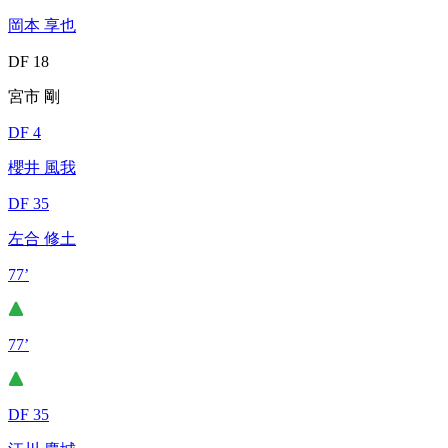
岡本 享也
DF 18
宮市 剛
DF 4
櫻井 風我
DF 35
左合 修土
77’
77’
DF 35