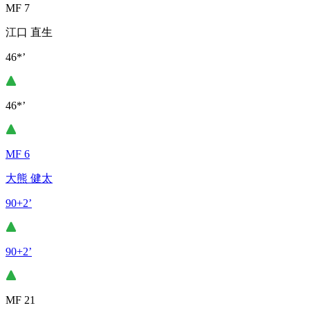
MF 7
江口 直生
46*’
46*’
MF 6
大熊 健太
90+2’
90+2’
MF 21