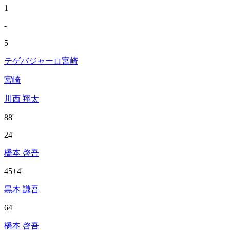
1
-
5
テゲバジャーロ宮崎
宮崎
川西 翔太
88'
24'
橋本 啓吾
45+4'
黒木 謙吾
64'
橋本 啓吾