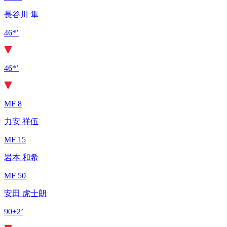
長谷川 隼
46*’
46*’
MF 8
力安 祥伍
MF 15
岩本 和希
MF 50
安田 虎士朗
90+2’