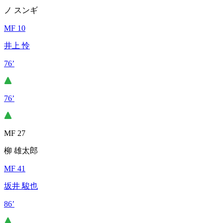
ノ スンギ
MF 10
井上 怜
76’
76’
MF 27
柳 雄太郎
MF 41
坂井 駿也
86’