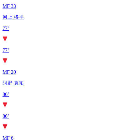
MF 33
河上 将平
77’
77’
MF 20
阿野 真拓
86’
86’
MF 6