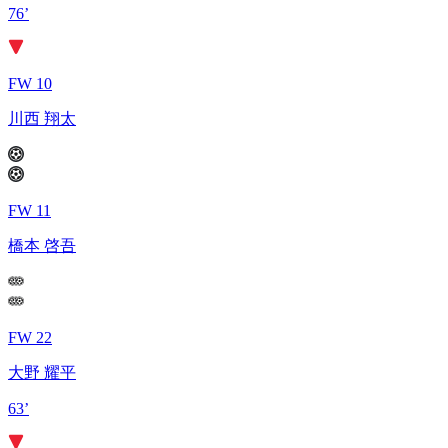
76’
FW 10
川西 翔太
FW 11
橋本 啓吾
FW 22
大野 耀平
63’