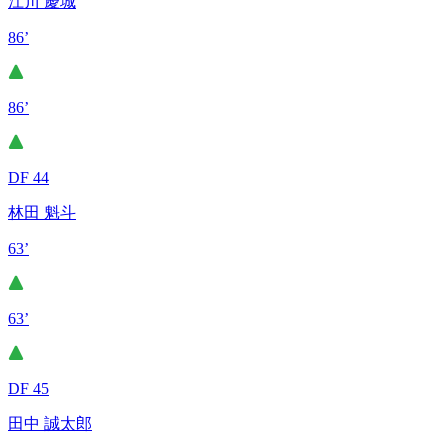
江川 慶城
86’
86’
DF 44
林田 魁斗
63’
63’
DF 45
田中 誠太郎