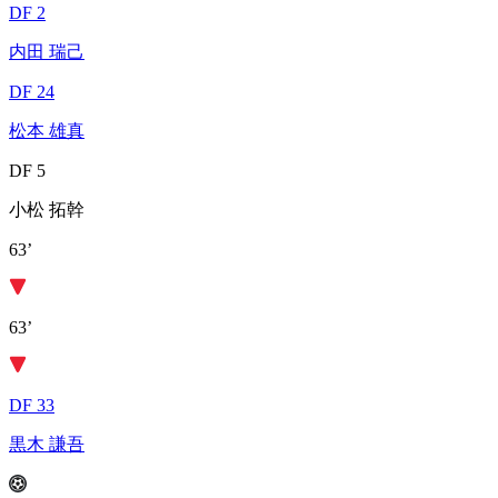
DF 2
内田 瑞己
DF 24
松本 雄真
DF 5
小松 拓幹
63’
63’
DF 33
黒木 謙吾