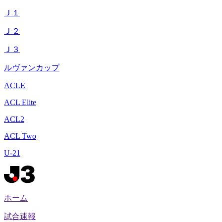
Ｊ１
Ｊ２
Ｊ３
ルヴァンカップ
ACLE
ACL Elite
ACL2
ACL Two
U-21
ホーム
試合速報