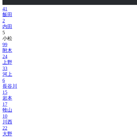
41
飯田
2
内田
5
小松
99
附木
24
上野
33
河上
6
長谷川
15
岩本
17
牧山
10
川西
22
大野