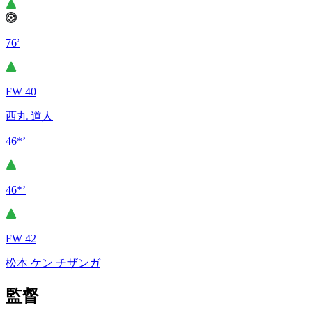
76’
FW 40
西丸 道人
46*’
46*’
FW 42
松本 ケン チザンガ
監督