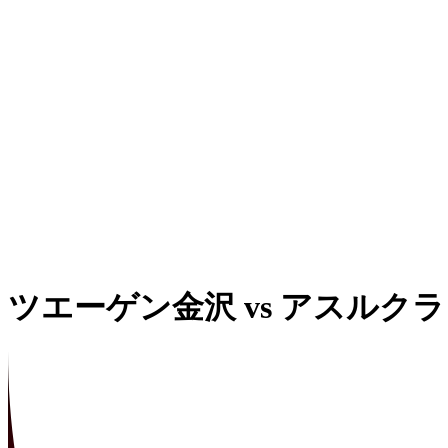
ツエーゲン金沢
vs
アスルクラ