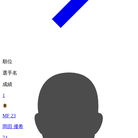
順位
選手名
成績
1
MF 23
岡田 優希
74