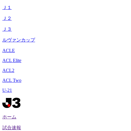
Ｊ１
Ｊ２
Ｊ３
ルヴァンカップ
ACLE
ACL Elite
ACL2
ACL Two
U-21
ホーム
試合速報