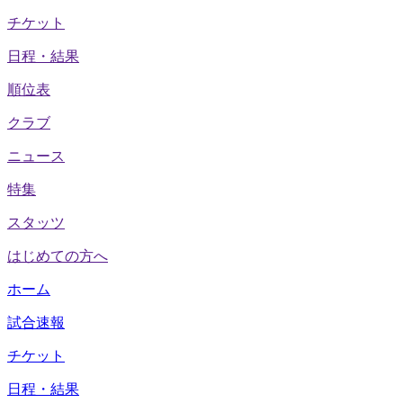
チケット
日程・結果
順位表
クラブ
ニュース
特集
スタッツ
はじめての方へ
ホーム
試合速報
チケット
日程・結果