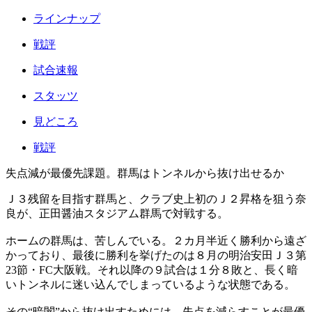
ラインナップ
戦評
試合速報
スタッツ
見どころ
戦評
失点減が最優先課題。群馬はトンネルから抜け出せるか
Ｊ３残留を目指す群馬と、クラブ史上初のＪ２昇格を狙う奈
良が、正田醤油スタジアム群馬で対戦する。
ホームの群馬は、苦しんでいる。２カ月半近く勝利から遠ざ
かっており、最後に勝利を挙げたのは８月の明治安田Ｊ３第
23節・FC大阪戦。それ以降の９試合は１分８敗と、長く暗
いトンネルに迷い込んでしまっているような状態である。
その“暗闇”から抜け出すためには、失点を減らすことが最優