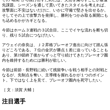
先課題。シーズンを通して貫いてきたスタイルを考えれば、
攻撃面に不安はないだけに、いかに守備で堅さを出せるか。
そしてその上で攻撃力を発揮し、勝利をつかみ取る展開にも
ち込めるかがカギとなる。
今節はホーム３連戦の３試合目。ここでイヤな流れを断ち切
り、残り５試合につなげたい。
アウェイの奈良は、Ｊ２昇格プレーオフ進出に向けて踏ん張
りどころである。７位の金沢が勝点１差に迫っていることも
あり、第19節終了後からずっと守り続けてきたプレーオフ圏
内を維持するためには勝利が欲しい。
今節は前節・長野戦に続いて残留争いを戦う相手との対戦と
なるが、先制点を奪い、主導権を握れるかが１つのポイン
ト。下ではなく上を見て、プレーオフ圏内を死守したい。
［ 文：須賀 大輔 ］
注目選手