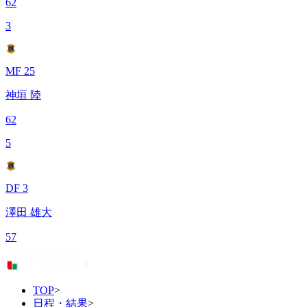
62
3
MF 25
神垣 陸
62
5
DF 3
澤田 雄大
57
TOP
>
日程・結果
>