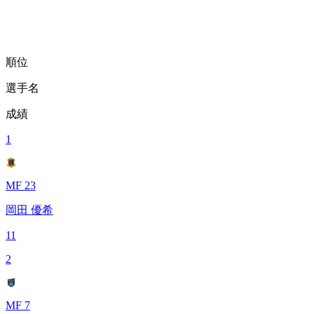
順位
選手名
成績
1
MF 23
岡田 優希
11
2
MF 7