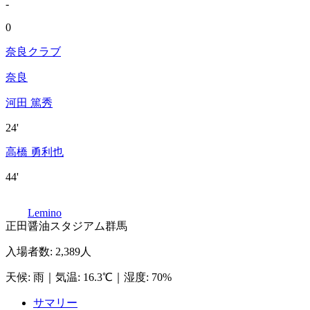
-
0
奈良クラブ
奈良
河田 篤秀
24'
高橋 勇利也
44'
Lemino
正田醤油スタジアム群馬
入場者数
:
2,389人
天候
:
雨
｜
気温
:
16.3℃
｜
湿度
:
70%
サマリー