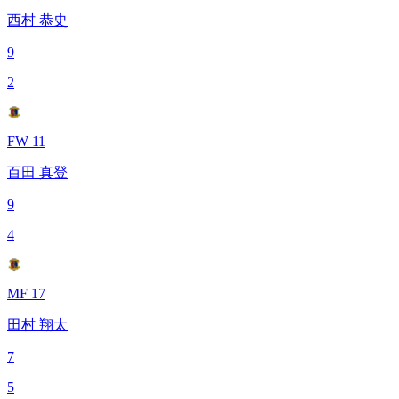
西村 恭史
9
2
FW 11
百田 真登
9
4
MF 17
田村 翔太
7
5