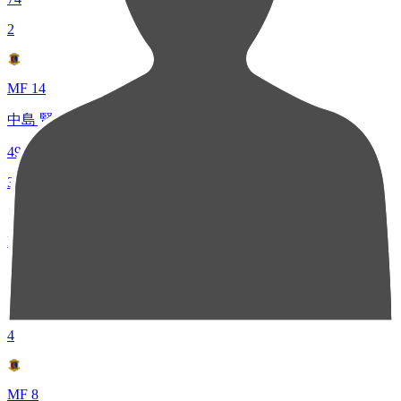
2
MF 14
中島 賢星
49
3
MF 7
西村 恭史
48
4
MF 8