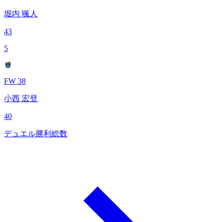
堀内 颯人
43
5
FW 38
小西 宏登
40
デュエル勝利総数