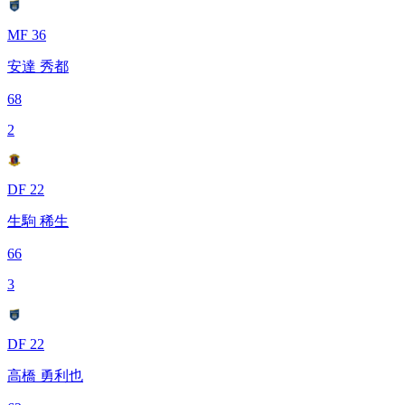
MF 36
安達 秀都
68
2
DF 22
生駒 稀生
66
3
DF 22
高橋 勇利也