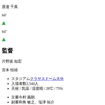
渡邉 千真
64’
64’
監督
片野坂 知宏
宮本 恒靖
スタジアム
クラサスドーム大分
入場者数
2,544人
天候 / 気温 / 湿度
晴 / 28℃ / 75%
主審
今村 義朗
副審
和角 敏之、塩津 祐介