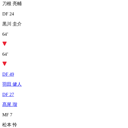
刀根 亮輔
DF 24
黒川 圭介
64’
64’
DF 49
羽田 健人
DF 27
髙尾 瑠
MF 7
松本 怜