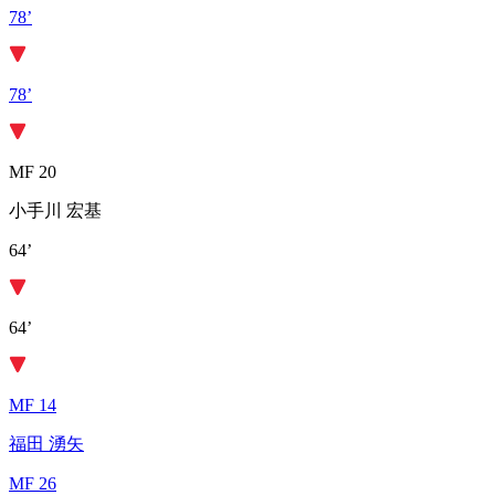
78’
78’
MF 20
小手川 宏基
64’
64’
MF 14
福田 湧矢
MF 26