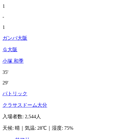
1
-
1
ガンバ大阪
Ｇ大阪
小塚 和季
35'
29'
パトリック
クラサスドーム大分
入場者数
:
2,544人
天候
:
晴
｜
気温
:
28℃
｜
湿度
:
75%