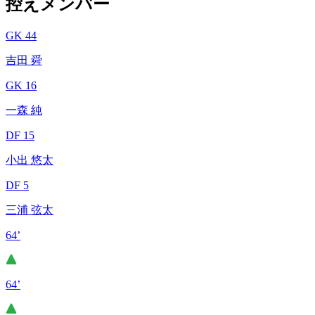
控えメンバー
GK 44
吉田 舜
GK 16
一森 純
DF 15
小出 悠太
DF 5
三浦 弦太
64’
64’