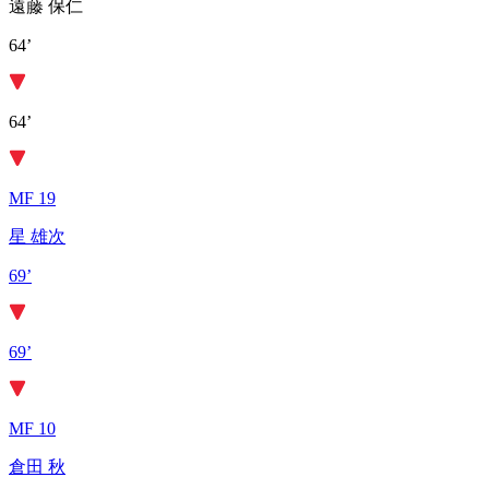
遠藤 保仁
64’
64’
MF 19
星 雄次
69’
69’
MF 10
倉田 秋