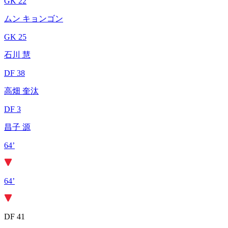
GK 22
ムン キョンゴン
GK 25
石川 慧
DF 38
高畑 奎汰
DF 3
昌子 源
64’
64’
DF 41