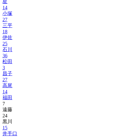
星
14
小塚
27
三平
18
伊佐
25
石川
36
松田
3
昌子
27
高尾
14
福田
7
遠藤
24
黒川
15
井手口