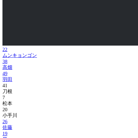
22
ムンキョンゴン
38
高畑
49
羽田
41
刀根
7
松本
20
小手川
26
佐藤
19