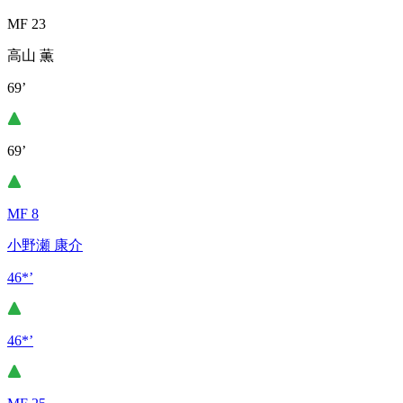
MF 23
高山 薫
69’
69’
MF 8
小野瀬 康介
46*’
46*’