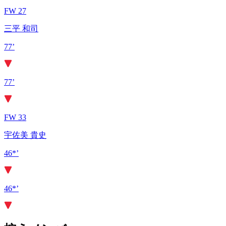
FW 27
三平 和司
77’
77’
FW 33
宇佐美 貴史
46*’
46*’