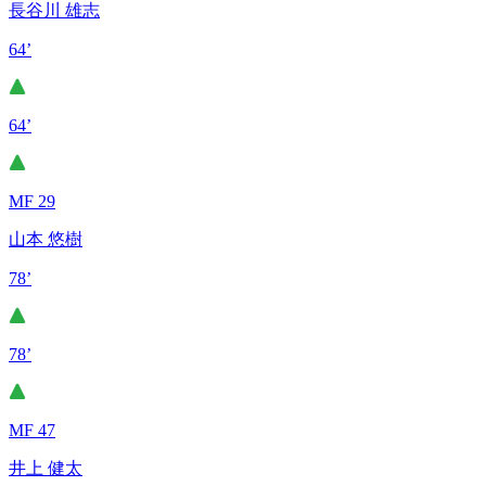
長谷川 雄志
64’
64’
MF 29
山本 悠樹
78’
78’
MF 47
井上 健太