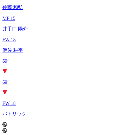
佐藤 和弘
MF 15
井手口 陽介
FW 18
伊佐 耕平
69’
69’
FW 18
パトリック