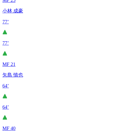
MF 25
小林 成豪
77’
77’
MF 21
矢島 慎也
64’
64’
MF 40