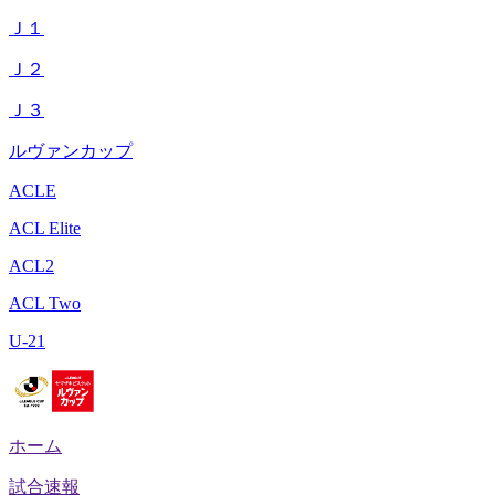
Ｊ１
Ｊ２
Ｊ３
ルヴァンカップ
ACLE
ACL Elite
ACL2
ACL Two
U-21
ホーム
試合速報