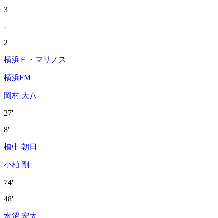
3
-
2
横浜Ｆ・マリノス
横浜FM
岡村 大八
27'
8'
植中 朝日
小柏 剛
74'
48'
水沼 宏太