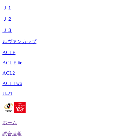
Ｊ１
Ｊ２
Ｊ３
ルヴァンカップ
ACLE
ACL Elite
ACL2
ACL Two
U-21
ホーム
試合速報