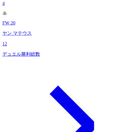
4
FW 20
ヤン マテウス
12
デュエル勝利総数