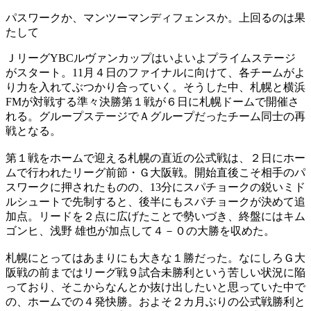
パスワークか、マンツーマンディフェンスか。上回るのは果
たして
ＪリーグYBCルヴァンカップはいよいよプライムステージ
がスタート。11月４日のファイナルに向けて、各チームがよ
り力を入れてぶつかり合っていく。そうした中、札幌と横浜
FMが対戦する準々決勝第１戦が６日に札幌ドームで開催さ
れる。グループステージでＡグループだったチーム同士の再
戦となる。
第１戦をホームで迎える札幌の直近の公式戦は、２日にホー
ムで行われたリーグ前節・Ｇ大阪戦。開始直後こそ相手のパ
スワークに押されたものの、13分にスパチョークの鋭いミド
ルシュートで先制すると、後半にもスパチョークが決めて追
加点。リードを２点に広げたことで勢いづき、終盤にはキム
ゴンヒ、浅野 雄也が加点して４－０の大勝を収めた。
札幌にとってはあまりにも大きな１勝だった。なにしろＧ大
阪戦の前まではリーグ戦９試合未勝利という苦しい状況に陥
っており、そこからなんとか抜け出したいと思っていた中で
の、ホームでの４発快勝。およそ２カ月ぶりの公式戦勝利と