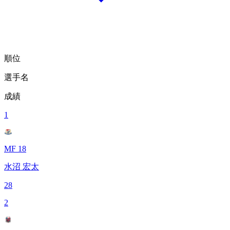
順位
選手名
成績
1
MF 18
水沼 宏太
28
2