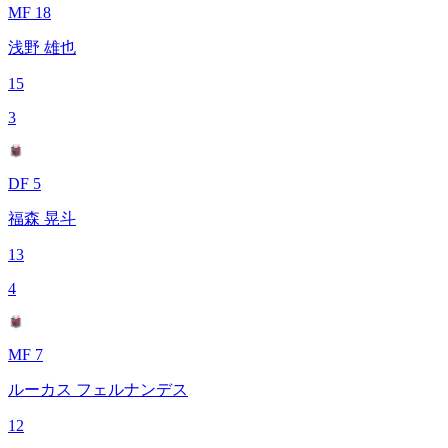
MF 18
浅野 雄也
15
3
DF 5
福森 晃斗
13
4
MF 7
ルーカス フェルナンデス
12