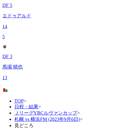
DF 5
エドゥアルド
14
5
DF 3
馬場 晴也
13
TOP
>
日程・結果
>
ＪリーグYBCルヴァンカップ
>
札幌 vs 横浜FM (2023年9月6日)
>
見どころ