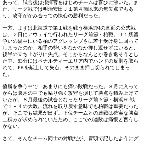
あって、試合後は指揮官をはじめチームは喜びに沸いた。ま
た、リーグ戦では明治安田Ｊ１第４節以来の無失点でもあ
り、攻守がかみ合っての快心の勝利だった。
一方、まずは北海道で第１戦を戦う横浜FMの直近の公式戦
は、２日にアウェイで行われたリーグ前節・柏戦。Ｊ１残留
争いの渦中にいる柏のアグレッシブさに若干受け身に回って
しまったのか、相手の勢いをなかなか押し返せずにいると、
後半の立ち上がりに失点。そこからなんとか巻き返そうとし
た中、83分にはペナルティーエリア内でハンドの反則を取ら
れて、PKを献上して失点。そのまま押し切られてしまっ
た。
優勝を争う中で、あまりにも痛い敗戦だった。８月に入って
からは暑さの中でも粘り強く攻守を演じて勝点を積み上げて
いたが、８月最後の試合となったリーグ前々節・横浜FC戦
で１－４の大敗。流れを取り戻す意味でも柏戦は重要だった
が、そこでも結果が出ず。下位チームとの連戦は確実な勝点
上積みが求められていたため、ここでの連敗は痛恨と言うし
かない。
さて、そんなチーム同士の対戦だが、冒頭で記したようにグ