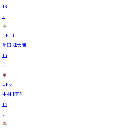
16
2
DF 33
角田 涼太朗
15
3
DF 6
中村 桐耶
14
3