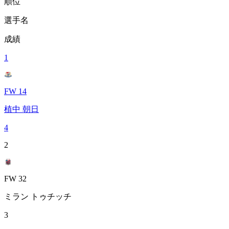
順位
選手名
成績
1
FW 14
植中 朝日
4
2
FW 32
ミラン トゥチッチ
3