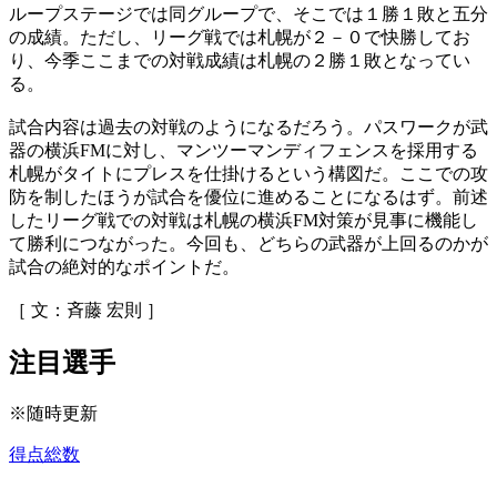
ループステージでは同グループで、そこでは１勝１敗と五分
の成績。ただし、リーグ戦では札幌が２－０で快勝してお
り、今季ここまでの対戦成績は札幌の２勝１敗となってい
る。
試合内容は過去の対戦のようになるだろう。パスワークが武
器の横浜FMに対し、マンツーマンディフェンスを採用する
札幌がタイトにプレスを仕掛けるという構図だ。ここでの攻
防を制したほうが試合を優位に進めることになるはず。前述
したリーグ戦での対戦は札幌の横浜FM対策が見事に機能し
て勝利につながった。今回も、どちらの武器が上回るのかが
試合の絶対的なポイントだ。
［ 文：斉藤 宏則 ］
注目選手
※随時更新
得点総数