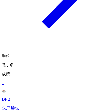
順位
選手名
成績
1
DF 2
永戸 勝也