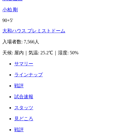
小柏 剛
90+5'
大和ハウス プレミストドーム
入場者数
:
7,566人
天候
:
屋内
｜
気温
:
25.2℃
｜
湿度
:
50%
サマリー
ラインナップ
戦評
試合速報
スタッツ
見どころ
戦評