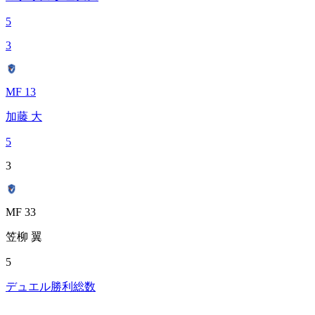
5
3
MF 13
加藤 大
5
3
MF 33
笠柳 翼
5
デュエル勝利総数