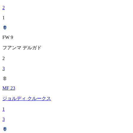
2
1
FW 9
フアンマ デルガド
2
3
MF 23
ジョルディ クルークス
1
3