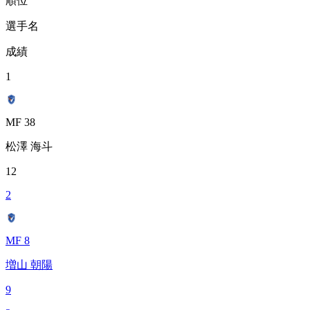
順位
選手名
成績
1
MF 38
松澤 海斗
12
2
MF 8
増山 朝陽
9