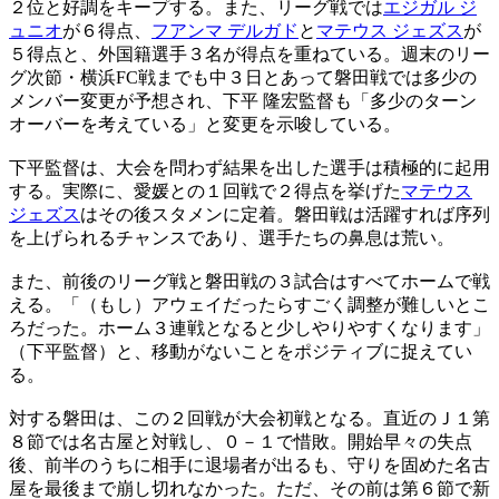
２位と好調をキープする。また、リーグ戦では
エジガル ジ
ュニオ
が６得点、
フアンマ デルガド
と
マテウス ジェズス
が
５得点と、外国籍選手３名が得点を重ねている。週末のリー
グ次節・横浜FC戦までも中３日とあって磐田戦では多少の
メンバー変更が予想され、下平 隆宏監督も「多少のターン
オーバーを考えている」と変更を示唆している。
下平監督は、大会を問わず結果を出した選手は積極的に起用
する。実際に、愛媛との１回戦で２得点を挙げた
マテウス
ジェズス
はその後スタメンに定着。磐田戦は活躍すれば序列
を上げられるチャンスであり、選手たちの鼻息は荒い。
また、前後のリーグ戦と磐田戦の３試合はすべてホームで戦
える。「（もし）アウェイだったらすごく調整が難しいとこ
ろだった。ホーム３連戦となると少しやりやすくなります」
（下平監督）と、移動がないことをポジティブに捉えてい
る。
対する磐田は、この２回戦が大会初戦となる。直近のＪ１第
８節では名古屋と対戦し、０－１で惜敗。開始早々の失点
後、前半のうちに相手に退場者が出るも、守りを固めた名古
屋を最後まで崩し切れなかった。ただ、その前は第６節で新