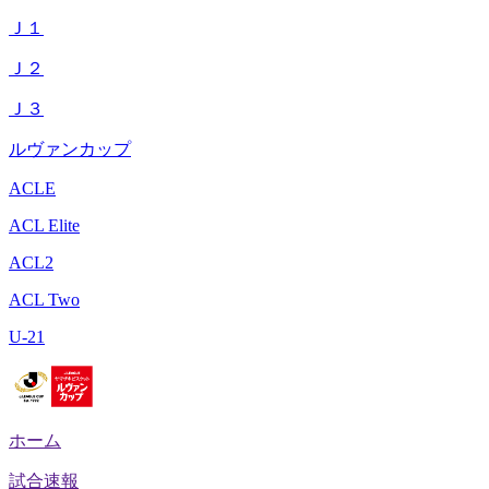
Ｊ１
Ｊ２
Ｊ３
ルヴァンカップ
ACLE
ACL Elite
ACL2
ACL Two
U-21
ホーム
試合速報