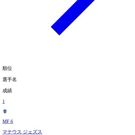
順位
選手名
成績
1
MF 6
マテウス ジェズス