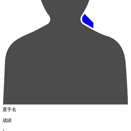
順位
選手名
成績
1