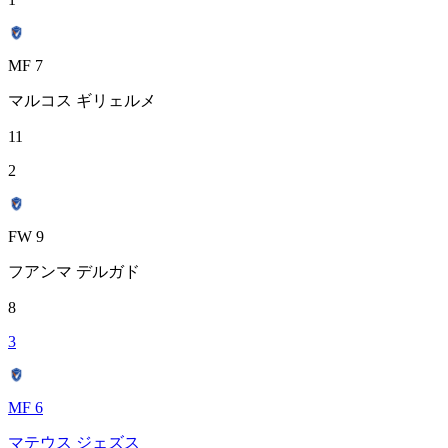
MF 7
マルコス ギリェルメ
11
2
FW 9
フアンマ デルガド
8
3
MF 6
マテウス ジェズス