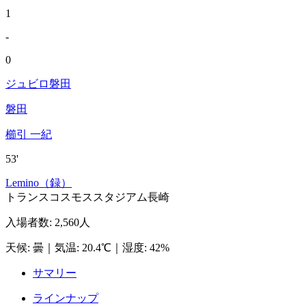
1
-
0
ジュビロ磐田
磐田
櫛引 一紀
53'
Lemino（録）
トランスコスモススタジアム長崎
入場者数
:
2,560人
天候
:
曇
｜
気温
:
20.4℃
｜
湿度
:
42%
サマリー
ラインナップ