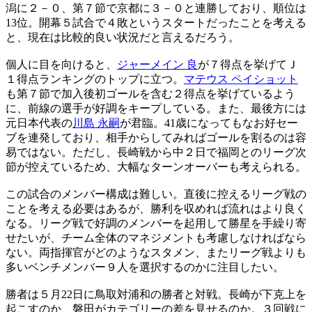
潟に２－０、第７節で京都に３－０と連勝しており、順位は
13位。開幕５試合で４敗というスタートだったことを考える
と、現在は比較的良い状況だと言えるだろう。
個人に目を向けると、
ジャーメイン 良
が７得点を挙げてＪ
１得点ランキングのトップに立つ。
マテウス ペイショット
も第７節で加入後初ゴールを含む２得点を挙げているよう
に、前線の選手が好調をキープしている。また、最後方には
元日本代表の
川島 永嗣
が君臨。41歳になってもなお好セー
ブを連発しており、相手からしてみればゴールを割るのは容
易ではない。ただし、長崎戦から中２日で福岡とのリーグ次
節が控えているため、大幅なターンオーバーも考えられる。
この試合のメンバー構成は難しい。直後に控えるリーグ戦の
ことを考える必要はあるが、勝利を収めれば流れはより良く
なる。リーグ戦で好調のメンバーを起用して勝星を手繰り寄
せたいが、チーム全体のマネジメントも考慮しなければなら
ない。両指揮官がどのようなスタメン、またリーグ戦よりも
多いベンチメンバー９人を選択するのかに注目したい。
勝者は５月22日に鳥取対浦和の勝者と対戦。長崎が下克上を
起こすのか、磐田がカテゴリーの差を見せるのか。３回戦に