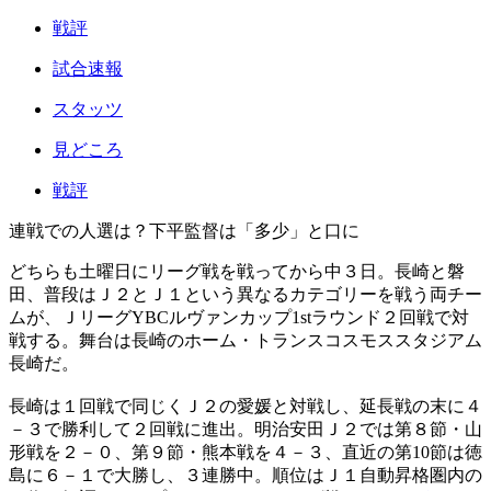
戦評
試合速報
スタッツ
見どころ
戦評
連戦での人選は？下平監督は「多少」と口に
どちらも土曜日にリーグ戦を戦ってから中３日。長崎と磐
田、普段はＪ２とＪ１という異なるカテゴリーを戦う両チー
ムが、ＪリーグYBCルヴァンカップ1stラウンド２回戦で対
戦する。舞台は長崎のホーム・トランスコスモススタジアム
長崎だ。
長崎は１回戦で同じくＪ２の愛媛と対戦し、延長戦の末に４
－３で勝利して２回戦に進出。明治安田Ｊ２では第８節・山
形戦を２－０、第９節・熊本戦を４－３、直近の第10節は徳
島に６－１で大勝し、３連勝中。順位はＪ１自動昇格圏内の