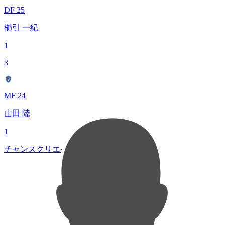
DF 25
櫛引 一紀
1
3
MF 24
山田 陸
1
チャンスクリエイト総数