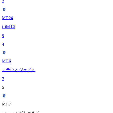
2
MF 24
山田 陸
9
4
MF 6
マテウス ジェズス
7
5
MF 7
マルコス ギリェルメ