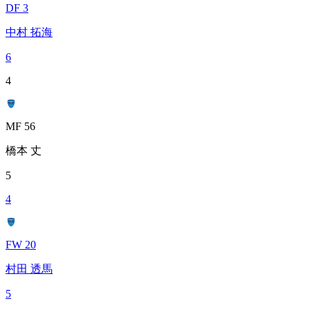
DF 3
中村 拓海
6
4
MF 56
橋本 丈
5
4
FW 20
村田 透馬
5