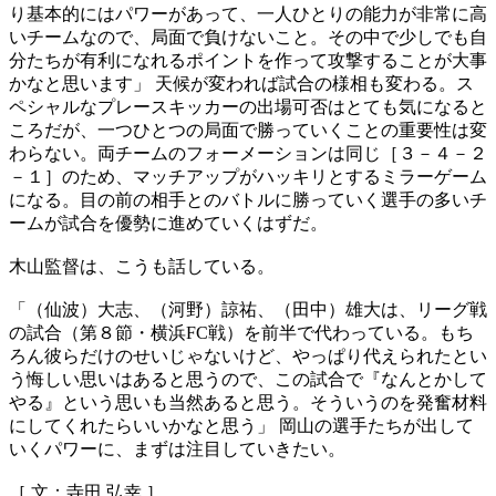
り基本的にはパワーがあって、一人ひとりの能力が非常に高
いチームなので、局面で負けないこと。その中で少しでも自
分たちが有利になれるポイントを作って攻撃することが大事
かなと思います」 天候が変われば試合の様相も変わる。ス
ペシャルなプレースキッカーの出場可否はとても気になると
ころだが、一つひとつの局面で勝っていくことの重要性は変
わらない。両チームのフォーメーションは同じ［３－４－２
－１］のため、マッチアップがハッキリとするミラーゲーム
になる。目の前の相手とのバトルに勝っていく選手の多いチ
ームが試合を優勢に進めていくはずだ。
木山監督は、こうも話している。
「（仙波）大志、（河野）諒祐、（田中）雄大は、リーグ戦
の試合（第８節・横浜FC戦）を前半で代わっている。もち
ろん彼らだけのせいじゃないけど、やっぱり代えられたとい
う悔しい思いはあると思うので、この試合で『なんとかして
やる』という思いも当然あると思う。そういうのを発奮材料
にしてくれたらいいかなと思う」 岡山の選手たちが出して
いくパワーに、まずは注目していきたい。
［ 文：寺田 弘幸 ］