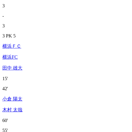
3
-
3
3 PK 5
横浜ＦＣ
横浜FC
田中 雄大
15'
42'
小倉 陽太
木村 太哉
60'
55'