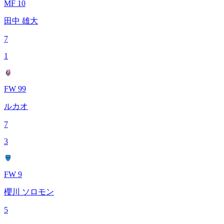
MF 10
田中 雄大
7
1
FW 99
ルカオ
7
3
FW 9
櫻川 ソロモン
5