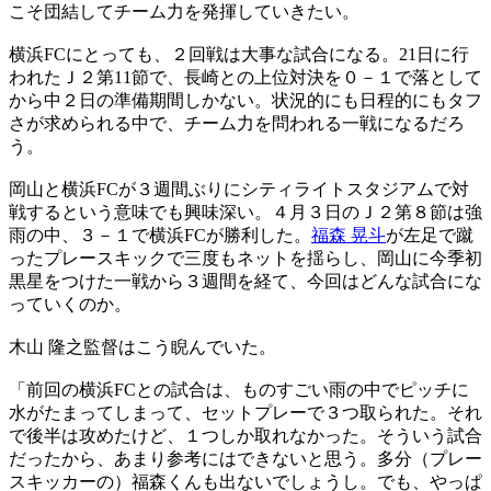
こそ団結してチーム力を発揮していきたい。
横浜FCにとっても、２回戦は大事な試合になる。21日に行
われたＪ２第11節で、長崎との上位対決を０－１で落として
から中２日の準備期間しかない。状況的にも日程的にもタフ
さが求められる中で、チーム力を問われる一戦になるだろ
う。
岡山と横浜FCが３週間ぶりにシティライトスタジアムで対
戦するという意味でも興味深い。４月３日のＪ２第８節は強
雨の中、３－１で横浜FCが勝利した。
福森 晃斗
が左足で蹴
ったプレースキックで三度もネットを揺らし、岡山に今季初
黒星をつけた一戦から３週間を経て、今回はどんな試合にな
っていくのか。
木山 隆之監督はこう睨んでいた。
「前回の横浜FCとの試合は、ものすごい雨の中でピッチに
水がたまってしまって、セットプレーで３つ取られた。それ
で後半は攻めたけど、１つしか取れなかった。そういう試合
だったから、あまり参考にはできないと思う。多分（プレー
スキッカーの）福森くんも出ないでしょうし。でも、やっぱ