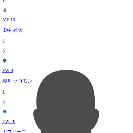
1
MF 10
田中 雄大
2
3
FW 9
櫻川 ソロモン
1
3
FW 10
カプリーニ