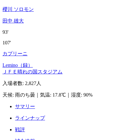
櫻川 ソロモン
田中 雄大
93'
107'
カプリーニ
Lemino（録）
ＪＦＥ晴れの国スタジアム
入場者数
:
2,827人
天候
:
雨のち曇
｜
気温
:
17.8℃
｜
湿度
:
90%
サマリー
ラインナップ
戦評