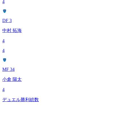
4
DF 3
中村 拓海
4
4
MF 34
小倉 陽太
4
デュエル勝利総数