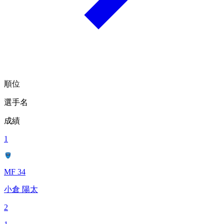
順位
選手名
成績
1
MF 34
小倉 陽太
2