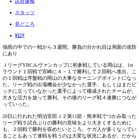
試合速報
スタッツ
見どころ
戦評
強雨の中での一戦から３週間。勝負の分かれ目は局面の攻防
にあり
ＪリーグYBCルヴァンカップに初参戦している岡山は、1st
ラウンド１回戦で宮崎に４－１で勝利して２回戦へ進出。こ
の１回戦は序盤戦の岡山の大事なターニングポイントになっ
た。リーグ戦の出場機会が少なかった選手、もしくはまだピ
ッチに立っていなかった選手によって構成されたチームが、
大きな活力を放って勝利。その後のリーグ戦４連勝につなが
っていった。
20日に行われた明治安田Ｊ２第11節・熊本戦でつかみ取った
リーグ戦５試合ぶりの勝利の意味をより大きくするために
も、２回戦で勝利を収めたいところ。ケガ人が多くなってい
ることもあって連戦を戦うのは大変な状況にあるが、だから