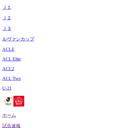
Ｊ１
Ｊ２
Ｊ３
ルヴァンカップ
ACLE
ACL Elite
ACL2
ACL Two
U-21
ホーム
試合速報