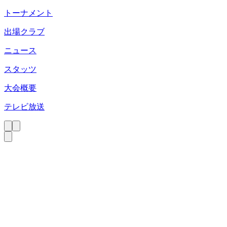
トーナメント
出場クラブ
ニュース
スタッツ
大会概要
テレビ放送