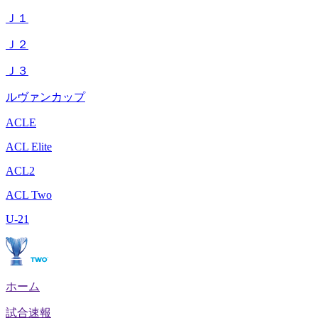
Ｊ１
Ｊ２
Ｊ３
ルヴァンカップ
ACLE
ACL Elite
ACL2
ACL Two
U-21
ホーム
試合速報