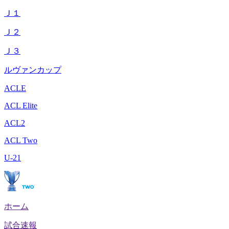
Ｊ１
Ｊ２
Ｊ３
ルヴァンカップ
ACLE
ACL Elite
ACL2
ACL Two
U-21
ホーム
試合速報