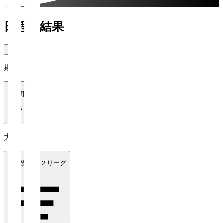
日程・結果
期間
1週間
大会
明治安田Ｊ２リーグ