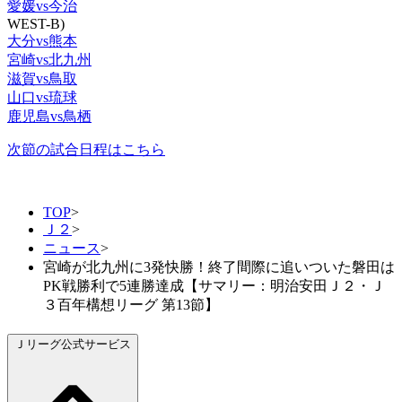
愛媛vs今治
WEST-B)
大分vs熊本
宮崎vs北九州
滋賀vs鳥取
山口vs琉球
鹿児島vs鳥栖
次節の試合日程はこちら
TOP
>
Ｊ２
>
ニュース
>
宮崎が北九州に3発快勝！終了間際に追いついた磐田は
PK戦勝利で5連勝達成【サマリー：明治安田Ｊ２・Ｊ
３百年構想リーグ 第13節】
Ｊリーグ公式サービス