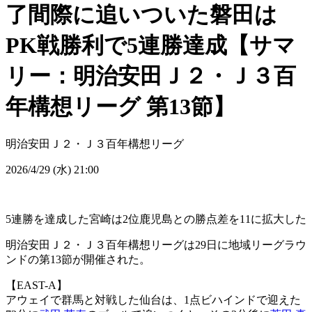
了間際に追いついた磐田は
PK戦勝利で5連勝達成【サマ
リー：明治安田Ｊ２・Ｊ３百
年構想リーグ 第13節】
明治安田Ｊ２・Ｊ３百年構想リーグ
2026/4/29 (水) 21:00
5連勝を達成した宮崎は2位鹿児島との勝点差を11に拡大した
明治安田Ｊ２・Ｊ３百年構想リーグは29日に地域リーグラウ
ンドの第13節が開催された。
【EAST-A】
アウェイで群馬と対戦した仙台は、1点ビハインドで迎えた