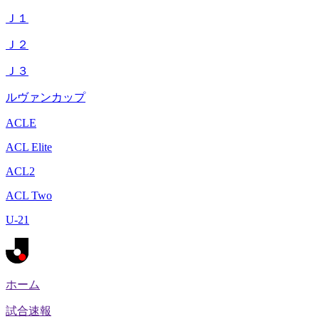
Ｊ１
Ｊ２
Ｊ３
ルヴァンカップ
ACLE
ACL Elite
ACL2
ACL Two
U-21
ホーム
試合速報