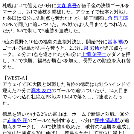
札幌は1-1で迎えた90分に
大森 真吾
が値千金の決勝ゴールを
マークし、2-1で藤枝を撃破した。アウェイで松本と対戦し
た磐田は42分に先制点を奪われたが、終了間際に
角 昂志郎
のPKで同点に追いついた。PK戦では7人目までもつれ込ん
だが、6-5で制して5連勝を達成した。
9位の長野と10位の福島の直接対決は、開始7分に
當麻 颯
の
ゴールで福島が先手を奪うと、21分に
泉 彩稀
が追加点をマ
ーク。55分に1点を返されたが63分に
上畑 佑平士
がダメを押
し、3-1で快勝。福島が勝点3を加え、長野との順位を入れ替
えた。
【WEST-A】
アウェイでFC大阪と対戦した首位の徳島は1点ビハインドで
迎えた77分に
高木 友也
のゴールで追いついたが、14人目ま
でもつれ込む壮絶なPK戦を13-14で落とし、2連敗となっ
た。
徳島を追いかける2位の富山は、ホームで新潟と対戦。38分
に
布施谷 翔
のゴールで先制すると、77分に
坪井 清志郎
が追
加点をマークし、2-0で快勝を収めた。破竹の7連勝を達成し
た富山は勝点を30に伸ばし、徳島をかわして首位に浮上し