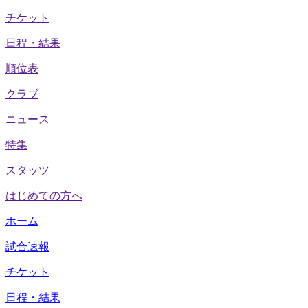
チケット
日程・結果
順位表
クラブ
ニュース
特集
スタッツ
はじめての方へ
ホーム
試合速報
チケット
日程・結果