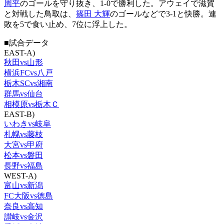
周平
のゴールを守り抜き、1-0で勝利した。アウェイで滋賀
と対戦した鳥取は、
篠田 大輝
のゴールなどで3-1と快勝。連
敗を5で食い止め、7位に浮上した。
■試合データ
EAST-A)
秋田vs山形
横浜FCvs八戸
栃木SCvs湘南
群馬vs仙台
相模原vs栃木Ｃ
EAST-B)
いわきvs岐阜
札幌vs藤枝
大宮vs甲府
松本vs磐田
長野vs福島
WEST-A)
富山vs新潟
FC大阪vs徳島
奈良vs高知
讃岐vs金沢