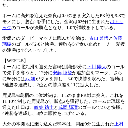
た。
ホームに高知を迎えた奈良は0-0のまま突入したPK戦を9-8で
モノにし、勝点2を手にした。金沢は62分に生まれた
パトリ
ック
のゴールが決勝点となり、1-0で讃岐を下している。
愛媛とのダービーマッチに臨んだ今治は、
古山 兼悟
と
佐藤
璃樹
のゴールで2-0と快勝。連敗を5で食い止めた一方、愛媛
の連勝は4でストップした。
【WEST-B】
ホームに北九州を迎えた宮崎は開始8分に
下川 陽太
のゴール
で先手を奪うと、12分に
安藤 陸登
が追加点をマーク。さら
に86分には
武 颯
がダメを押し、3-0で快勝を収めた。宮崎は
5連勝を達成し、2位との勝点差を11に拡大した。
鹿児島vs鳥栖の上位対決は、1-1のままPK戦に突入。これを
11-10で制した鹿児島が、勝点2を獲得した。ホームに琉球を
迎えた山口は、
輪笠 祐士
と
成岡 輝瑠
のゴールで2-0と快勝。
4連勝を達成し、3位に順位を上げている。
大分の本拠地に乗り込んだ熊本は、開始9分に生まれた
上村