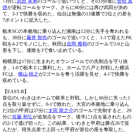
73分に
武田 英寿
のゴールで追いつくと、その3分後に
菅田 真
啓
が逆転ゴールをマーク。さらに80分には再び武田が決め
て、3-1で快勝を収めた。仙台は無傷の13連勝で2位との差を
7ポイントに拡大した。
栃木SCの本拠地に乗り込んだ湘南は12分に先手を奪われる
も、38分に
藤井 智也
のゴールで追いつくと、1-1で迎えたPK
戦を4-2でモノにした。秋田は
吉岡 雅和
の2ゴールで2-0と山
形を下し、連敗を3で食い止めている。
相模原は17分に生まれたオウンゴールでの先制点を守り抜
き、1-0で栃木Ｃに勝利した。ホームで八戸と対戦した横浜
FCは、
横山 暁之
が2ゴールを奪う活躍を見せ、4-1で快勝を
収めている。
【EAST-B】
首位のいわきはホームで岐阜と対戦。しかし66分に失った1
点を取り返せずに、0-1で敗れた。大宮の本拠地に乗り込ん
だ2位の甲府は27分に
太田 龍之介
のゴールで先制すると、29
分に
佐藤 和弘
が追加点をマーク。後半に1点を返されたもの
の2-1で逃げ切った。この結果、いわきと甲府は勝点26で並
んだが、得失点差で上回った甲府が首位の座を奪取した。