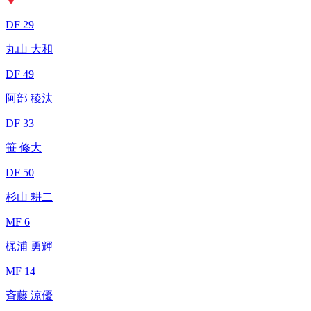
DF 29
丸山 大和
DF 49
阿部 稜汰
DF 33
笹 修大
DF 50
杉山 耕二
MF 6
梶浦 勇輝
MF 14
斉藤 涼優