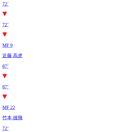
72’
72’
MF 9
近藤 高虎
87’
87’
MF 22
竹本 雄飛
72’