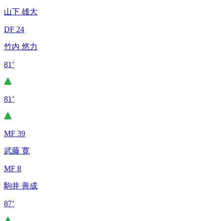
山下 雄大
DF 24
竹内 悠力
81’
81’
MF 39
武藤 寛
MF 8
駒井 善成
87’