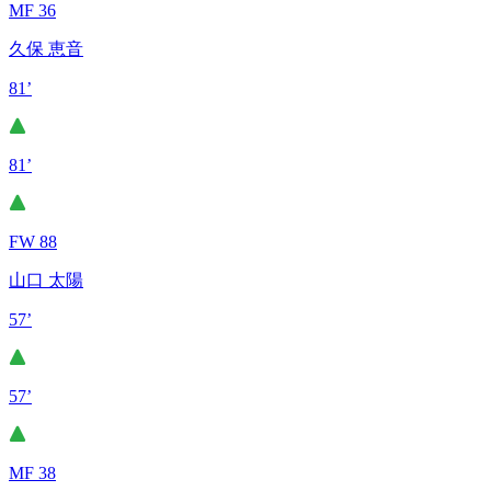
MF 36
久保 恵音
81’
81’
FW 88
山口 太陽
57’
57’
MF 38