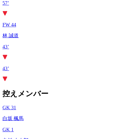
57’
FW 44
林 誠道
43’
43’
控えメンバー
GK 31
白坂 楓馬
GK 1