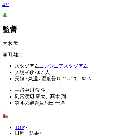
43’
監督
大木 武
塚田 雄二
スタジアム
ニンジニアスタジアム
入場者数
7,071人
天候 / 気温 / 湿度
曇り / 18.1℃ / 64%
主審
中川 愛斗
副審
渡辺 康太、髙木 翔
第４の審判員
池田 一洋
TOP
>
日程・結果
>