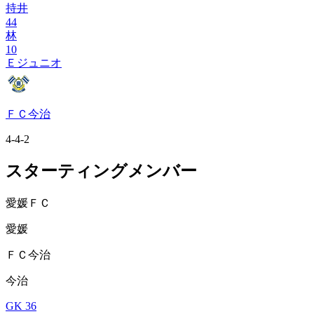
持井
44
林
10
Ｅジュニオ
ＦＣ今治
4-4-2
スターティングメンバー
愛媛ＦＣ
愛媛
ＦＣ今治
今治
GK 36