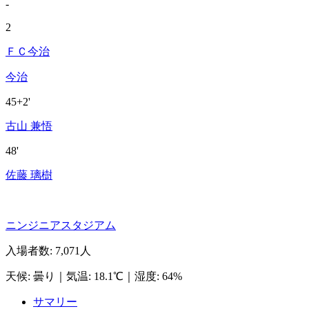
-
2
ＦＣ今治
今治
45+2'
古山 兼悟
48'
佐藤 璃樹
ニンジニアスタジアム
入場者数
:
7,071人
天候
:
曇り
｜
気温
:
18.1℃
｜
湿度
:
64%
サマリー