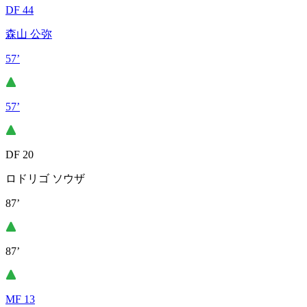
DF 44
森山 公弥
57’
57’
DF 20
ロドリゴ ソウザ
87’
87’
MF 13