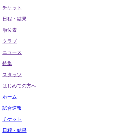
チケット
日程・結果
順位表
クラブ
ニュース
特集
スタッツ
はじめての方へ
ホーム
試合速報
チケット
日程・結果