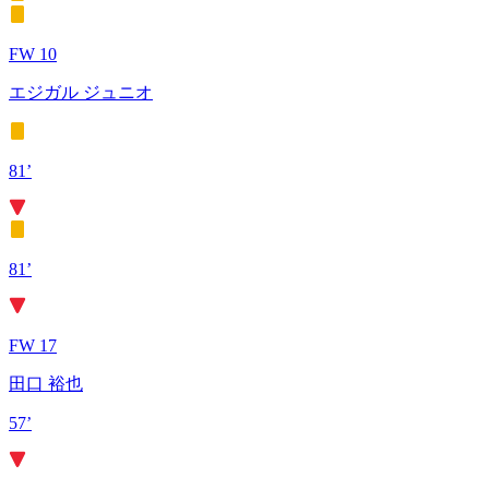
FW 10
エジガル ジュニオ
81’
81’
FW 17
田口 裕也
57’