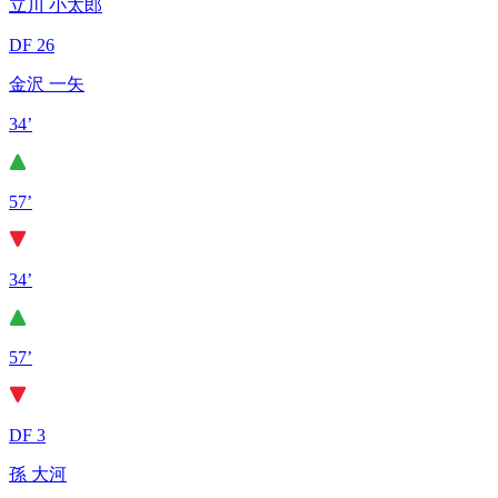
立川 小太郎
DF 26
金沢 一矢
34’
57’
34’
57’
DF 3
孫 大河