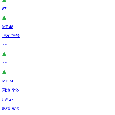
87’
MF 48
行友 翔哉
72’
72’
MF 34
菊池 季汐
FW 27
舩橋 京汰