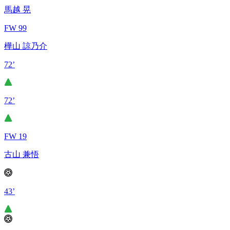
馬越 晃
FW 99
樺山 諒乃介
72’
72’
FW 19
古山 兼悟
43’