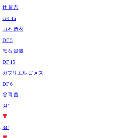
辻 周吾
GK 16
山本 透衣
DF 5
黒石 貴哉
DF 15
ガブリエル ゴメス
DF 6
谷岡 昌
34’
34’