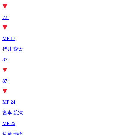
72’
MF 17
持井 響太
87’
87’
MF 24
宮本 航汰
MF 25
佐藤 璃樹