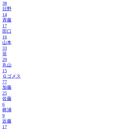
38
日野
14
斉藤
17
田口
16
山本
33
笹
29
丸山
15
Ｇゴメス
77
加藤
25
佐藤
6
梶浦
9
近藤
17