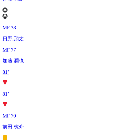
MF 38
日野 翔太
MF 77
加藤 潤也
81’
81’
MF 70
前田 椋介