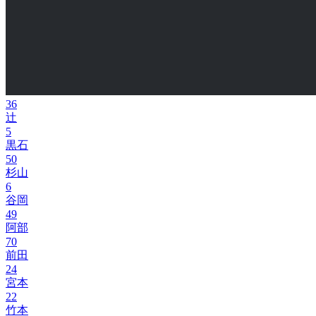
36
辻
5
黒石
50
杉山
6
谷岡
49
阿部
70
前田
24
宮本
22
竹本