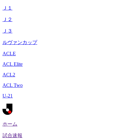
Ｊ１
Ｊ２
Ｊ３
ルヴァンカップ
ACLE
ACL Elite
ACL2
ACL Two
U-21
ホーム
試合速報