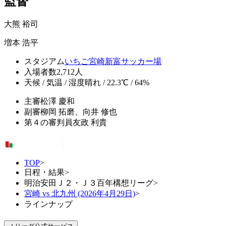
監督
大熊 裕司
増本 浩平
スタジアム
いちご宮崎新富サッカー場
入場者数
2,712人
天候 / 気温 / 湿度
晴れ / 22.3℃ / 64%
主審
松澤 慶和
副審
柳岡 拓磨、向井 修也
第４の審判員
友政 利貴
TOP
>
日程・結果
>
明治安田Ｊ２・Ｊ３百年構想リーグ
>
宮崎 vs 北九州 (2026年4月29日)
>
ラインナップ