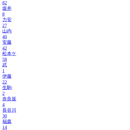
82
坂井
8
力安
27
山内
40
安藤
42
松本ケ
58
武
1
伊藤
22
生駒
2
奈良坂
4
長谷川
30
福森
14