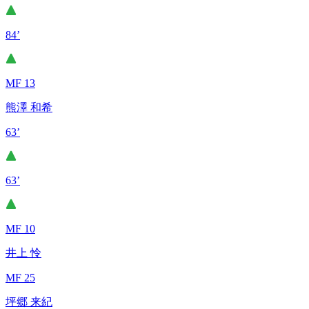
84’
MF 13
熊澤 和希
63’
63’
MF 10
井上 怜
MF 25
坪郷 来紀