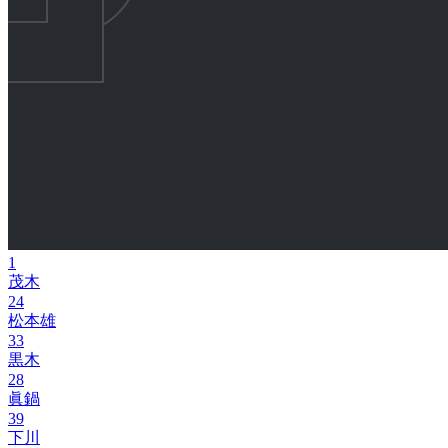
1
茂木
24
松本雄
33
黒木
28
眞鍋
39
下川