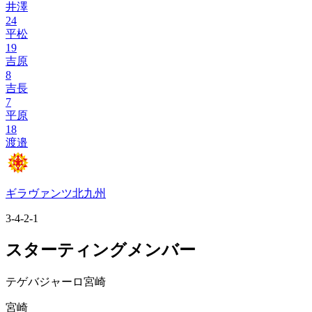
井澤
24
平松
19
吉原
8
吉長
7
平原
18
渡邉
ギラヴァンツ北九州
3-4-2-1
スターティングメンバー
テゲバジャーロ宮崎
宮崎