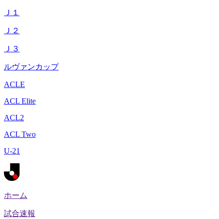
Ｊ１
Ｊ２
Ｊ３
ルヴァンカップ
ACLE
ACL Elite
ACL2
ACL Two
U-21
ホーム
試合速報