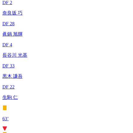
DF 2
奈良坂 巧
DF 28
眞鍋 旭輝
DF 4
長谷川 光基
DF 33
黒木 謙吾
DF 22
生駒 仁
63’