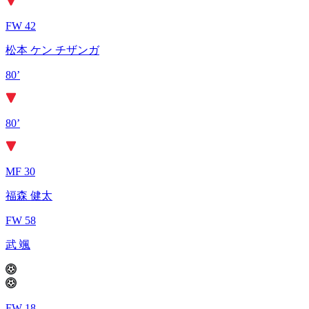
FW 42
松本 ケン チザンガ
80’
80’
MF 30
福森 健太
FW 58
武 颯
FW 18