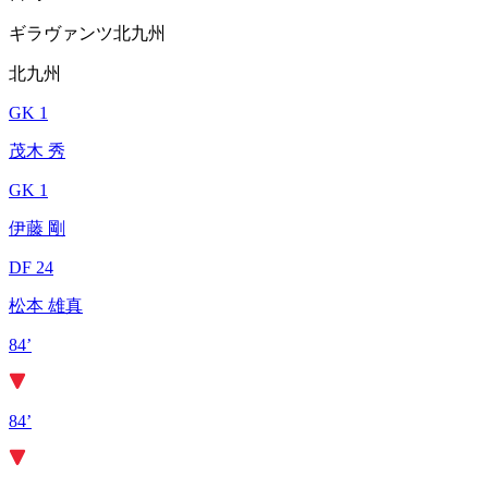
ギラヴァンツ北九州
北九州
GK 1
茂木 秀
GK 1
伊藤 剛
DF 24
松本 雄真
84’
84’