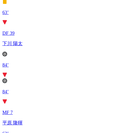
63’
DF 39
下川 陽太
84’
84’
MF 7
平原 隆暉