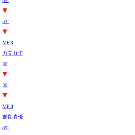
63’
63’
MF 8
力安 祥伍
80’
80’
MF 8
吉長 真優
89’