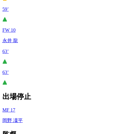
59’
FW 10
永井 龍
63’
63’
出場停止
MF 17
岡野 凜平