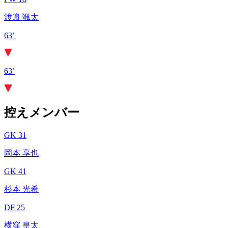
渡邉 颯太
63’
63’
控えメンバー
GK 31
岡本 享也
GK 41
杉本 光希
DF 25
横窪 皇太