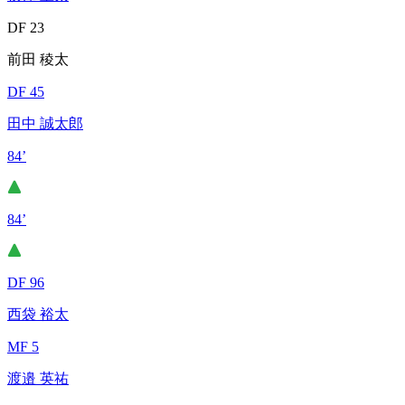
DF 23
前田 稜太
DF 45
田中 誠太郎
84’
84’
DF 96
西袋 裕太
MF 5
渡邉 英祐