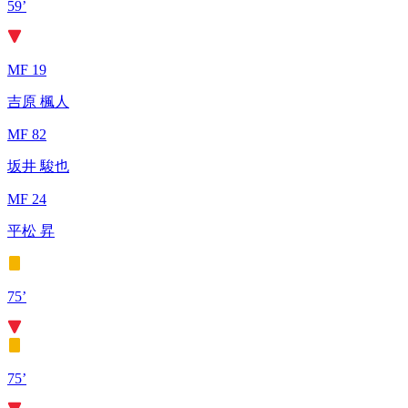
59’
MF 19
吉原 楓人
MF 82
坂井 駿也
MF 24
平松 昇
75’
75’