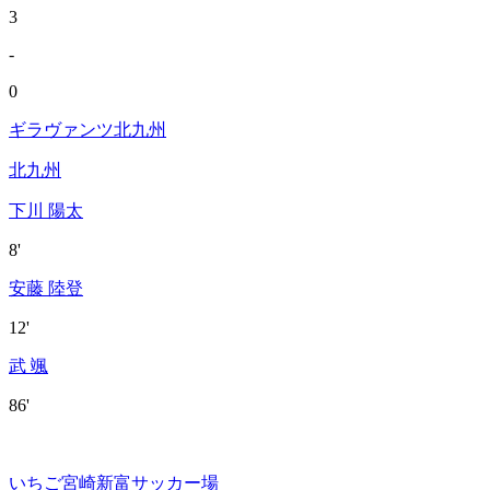
3
-
0
ギラヴァンツ北九州
北九州
下川 陽太
8'
安藤 陸登
12'
武 颯
86'
いちご宮崎新富サッカー場