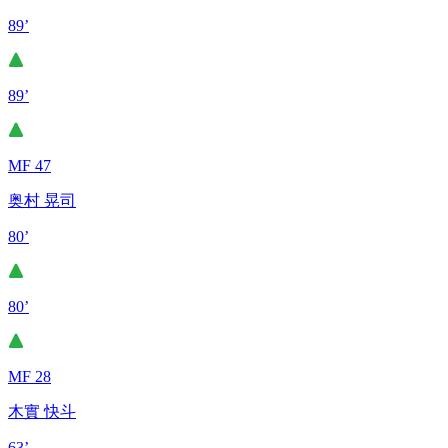
89’
89’
MF 47
奥村 晃司
80’
80’
MF 28
木實 快斗
63’