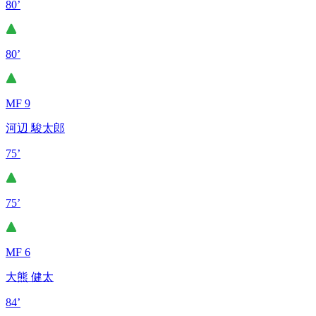
80’
80’
MF 9
河辺 駿太郎
75’
75’
MF 6
大熊 健太
84’