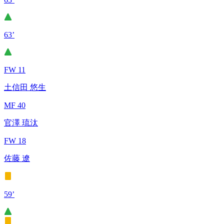
63’
FW 11
土信田 悠生
MF 40
官澤 琉汰
FW 18
佐藤 遼
59’