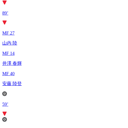
89’
MF 27
山内 陸
MF 14
井澤 春輝
MF 40
安藤 陸登
59’