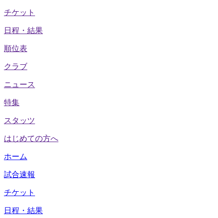
チケット
日程・結果
順位表
クラブ
ニュース
特集
スタッツ
はじめての方へ
ホーム
試合速報
チケット
日程・結果