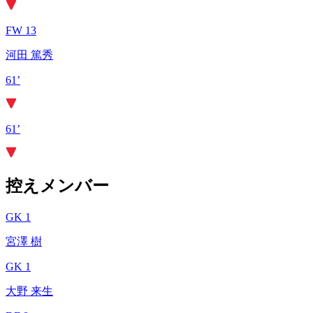
FW 13
河田 篤秀
61’
61’
控えメンバー
GK 1
宮澤 樹
GK 1
大野 来生