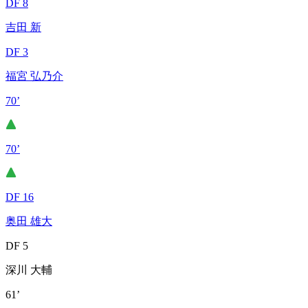
DF 8
吉田 新
DF 3
福宮 弘乃介
70’
70’
DF 16
奥田 雄大
DF 5
深川 大輔
61’