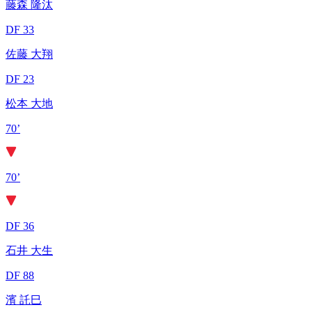
藤森 隆汰
DF 33
佐藤 大翔
DF 23
松本 大地
70’
70’
DF 36
石井 大生
DF 88
濱 託巳