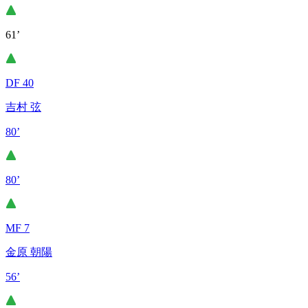
61’
DF 40
吉村 弦
80’
80’
MF 7
金原 朝陽
56’