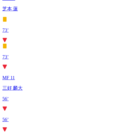
芝本 蓮
73’
73’
MF 11
三好 麟大
56’
56’