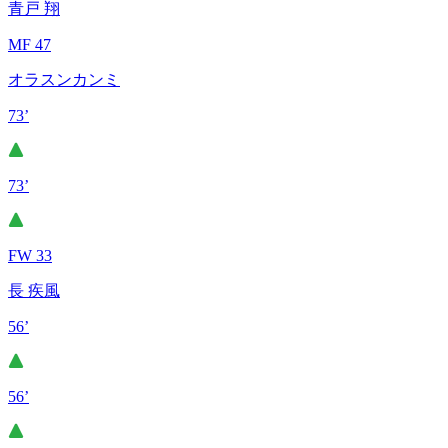
青戸 翔
MF 47
オラスンカンミ
73’
73’
FW 33
長 疾風
56’
56’