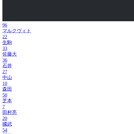
96
マルクヴィト
22
生駒
33
佐藤大
36
石井
27
中山
10
森田
50
芝本
7
田村亮
20
國武
54