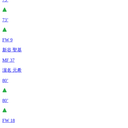
73’
FW 9
新谷 聖基
MF 37
濵名 元希
80’
80’
FW 18