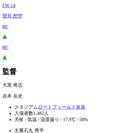
FW 14
望月 想空
80’
80’
監督
大黒 将志
吉本 岳史
スタジアム
ロートフィールド奈良
入場者数
1,482人
天候 / 気温 / 湿度
曇り / 17.9℃ / 58%
主審
石丸 秀平