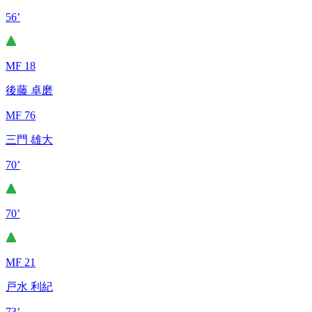
56’
MF 18
後藤 卓磨
MF 76
三門 雄大
70’
70’
MF 21
戸水 利紀
73’