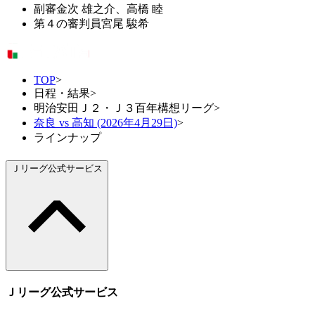
副審
金次 雄之介、高橋 睦
第４の審判員
宮尾 駿希
TOP
>
日程・結果
>
明治安田Ｊ２・Ｊ３百年構想リーグ
>
奈良 vs 高知 (2026年4月29日)
>
ラインナップ
Ｊリーグ公式サービス
Ｊリーグ公式サービス