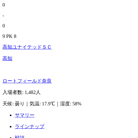
0
-
0
9 PK 8
高知ユナイテッドＳＣ
高知
ロートフィールド奈良
入場者数
:
1,482人
天候
:
曇り
｜
気温
:
17.9℃
｜
湿度
:
58%
サマリー
ラインナップ
戦評