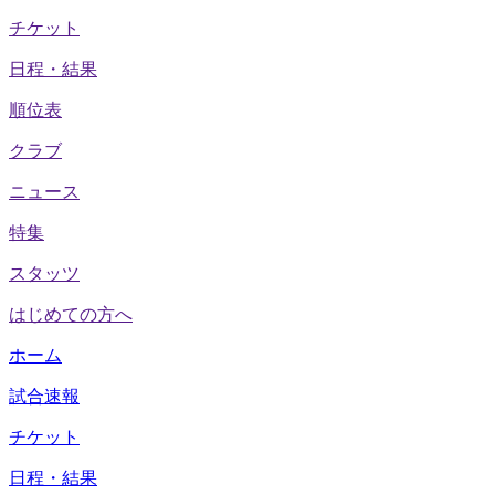
チケット
日程・結果
順位表
クラブ
ニュース
特集
スタッツ
はじめての方へ
ホーム
試合速報
チケット
日程・結果