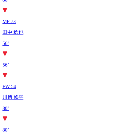
MF 73
田中 稔也
56’
56’
FW 54
川﨑 修平
80’
80’