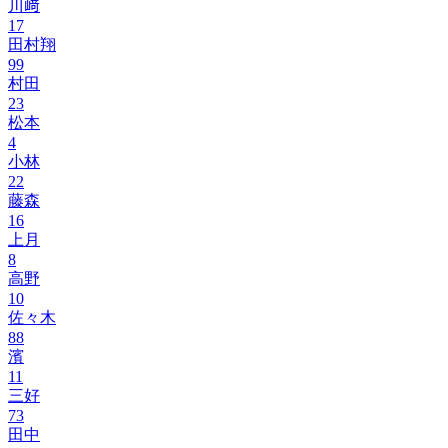
川﨑
17
田村翔
99
村田
23
松本
4
小林
22
藤森
16
上月
8
高野
10
佐々木
88
濱
11
三好
73
田中