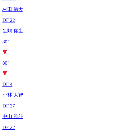
村田 侑大
DF 22
生駒 稀生
80’
80’
DF 4
小林 大智
DF 27
中山 雅斗
DF 22