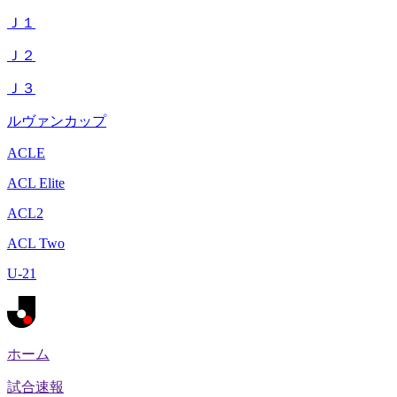
Ｊ１
Ｊ２
Ｊ３
ルヴァンカップ
ACLE
ACL Elite
ACL2
ACL Two
U-21
ホーム
試合速報