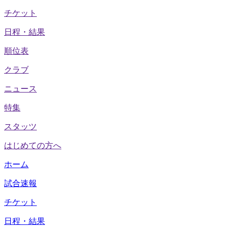
チケット
日程・結果
順位表
クラブ
ニュース
特集
スタッツ
はじめての方へ
ホーム
試合速報
チケット
日程・結果