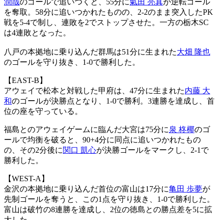
潤哉
のゴールで追いつくと、55分に
氣田 亮真
が逆転ゴール
を奪取。58分に追いつかれたものの、2-2のまま突入したPK
戦を5-4で制し、連敗を2でストップさせた。一方の栃木SC
は4連敗となった。
八戸の本拠地に乗り込んだ群馬は51分に生まれた
大畑 隆也
のゴールを守り抜き、1-0で勝利した。
【EAST-B】
アウェイで松本と対戦した甲府は、47分に生まれた
内藤 大
和
のゴールが決勝点となり、1-0で勝利。3連勝を達成し、首
位の座を守っている。
福島とのアウェイゲームに臨んだ大宮は75分に
泉 柊椰
のゴ
ールで均衡を破ると、90+4分に同点に追いつかれたもの
の、その2分後に
関口 凱心
が決勝ゴールをマークし、2-1で
勝利した。
【WEST-A】
金沢の本拠地に乗り込んだ首位の富山は17分に
亀田 歩夢
が
先制ゴールを奪うと、この1点を守り抜き、1-0で勝利した。
富山は破竹の8連勝を達成し、2位の徳島との勝点差を5に拡
大した。