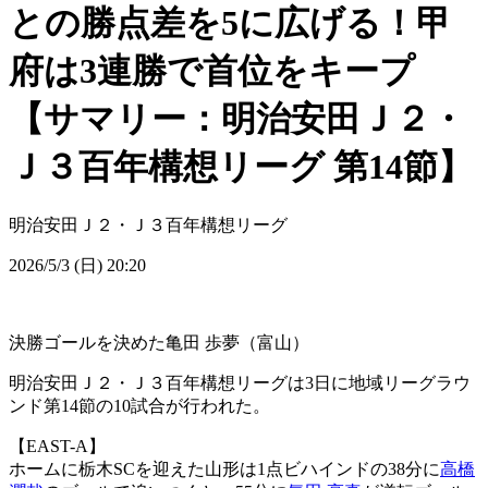
との勝点差を5に広げる！甲
府は3連勝で首位をキープ
【サマリー：明治安田Ｊ２・
Ｊ３百年構想リーグ 第14節】
明治安田Ｊ２・Ｊ３百年構想リーグ
2026/5/3 (日) 20:20
決勝ゴールを決めた亀田 歩夢（富山）
明治安田Ｊ２・Ｊ３百年構想リーグは3日に地域リーグラウ
ンド第14節の10試合が行われた。
【EAST-A】
ホームに栃木SCを迎えた山形は1点ビハインドの38分に
高橋