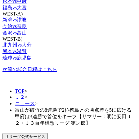
松本vs甲府
福島vs大宮
WEST-A)
新潟vs讃岐
今治vs奈良
金沢vs富山
WEST-B)
北九州vs大分
熊本vs滋賀
琉球vs鹿児島
次節の試合日程はこちら
TOP
>
Ｊ２
>
ニュース
>
富山が破竹の8連勝で2位徳島との勝点差を5に広げる！
甲府は3連勝で首位をキープ【サマリー：明治安田Ｊ
２・Ｊ３百年構想リーグ 第14節】
Ｊリーグ公式サービス