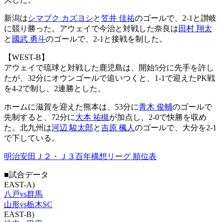
新潟は
シマブク カズヨシ
と
笠井 佳祐
のゴールで、2-1と讃岐
に競り勝った。アウェイで今治と対戦した奈良は
田村 翔太
と
國武 勇斗
のゴールで、2-1と接戦を制した。
【WEST-B】
アウェイで琉球と対戦した鹿児島は、開始5分に先手を許し
たが、32分にオウンゴールで追いつくと、1-1で迎えたPK戦
を4-2で制し、2連勝とした。
ホームに滋賀を迎えた熊本は、53分に
青木 俊輔
のゴールで
先制すると、72分に
大本 祐槻
が加点し、2-0で快勝を収め
た。北九州は
河辺 駿太郎
と
吉原 楓人
のゴールで、大分を2-1
で下している。
明治安田Ｊ２・Ｊ３百年構想リーグ 順位表
■試合データ
EAST-A)
八戸vs群馬
山形vs栃木SC
EAST-B)