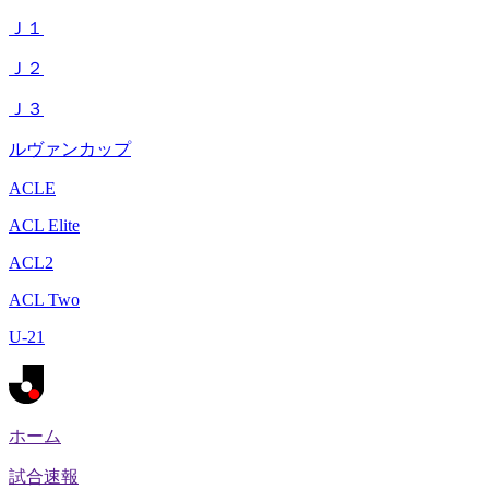
Ｊ１
Ｊ２
Ｊ３
ルヴァンカップ
ACLE
ACL Elite
ACL2
ACL Two
U-21
ホーム
試合速報