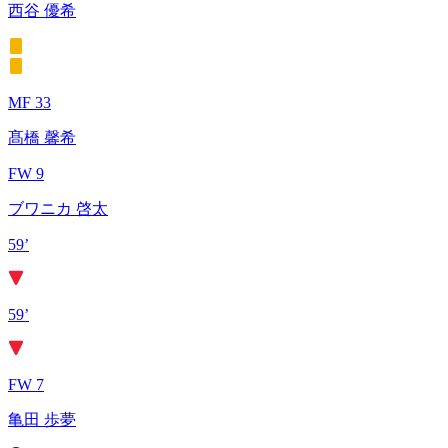
西谷 優希
MF 33
髙橋 馨希
FW 9
ブワニカ 啓太
59’
59’
FW 7
亀田 歩夢