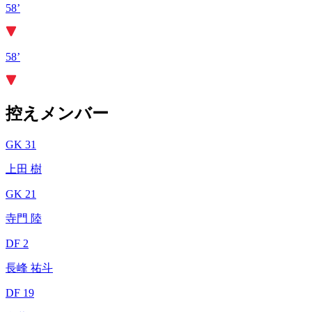
58’
58’
控えメンバー
GK 31
上田 樹
GK 21
寺門 陸
DF 2
長峰 祐斗
DF 19