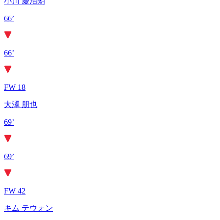
小川 慶治朗
66’
66’
FW 18
大澤 朋也
69’
69’
FW 42
キム テウォン