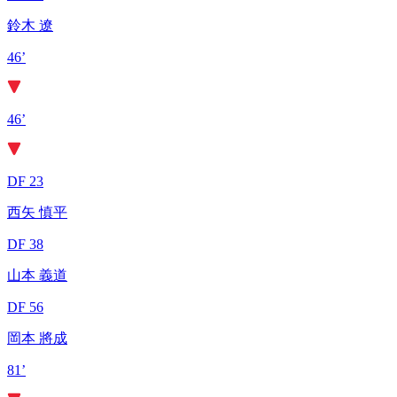
鈴木 遼
46’
46’
DF 23
西矢 慎平
DF 38
山本 義道
DF 56
岡本 將成
81’