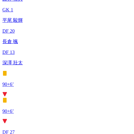
GK 1
平尾 駿輝
DF 20
長倉 颯
DF 13
深澤 壯太
90+6’
90+6’
DF 27