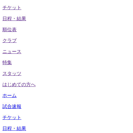
チケット
日程・結果
順位表
クラブ
ニュース
特集
スタッツ
はじめての方へ
ホーム
試合速報
チケット
日程・結果