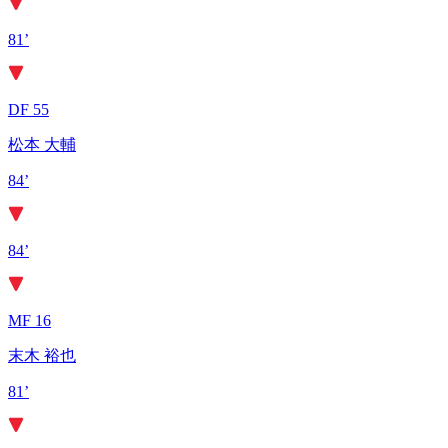
81’
DF 55
松本 大輔
84’
84’
MF 16
末木 裕也
81’