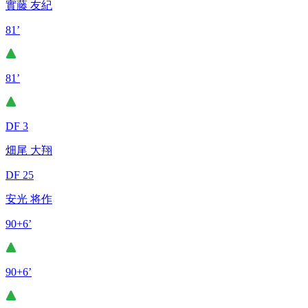
實藤 友紀
81’
81’
DF 3
畑尾 大翔
DF 25
安光 将作
90+6’
90+6’