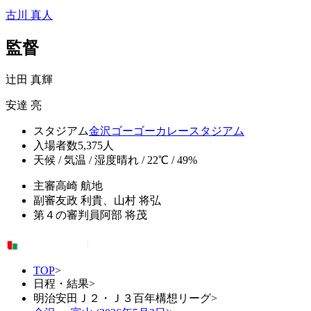
古川 真人
監督
辻田 真輝
安達 亮
スタジアム
金沢ゴーゴーカレースタジアム
入場者数
5,375人
天候 / 気温 / 湿度
晴れ / 22℃ / 49%
主審
高崎 航地
副審
友政 利貴、山村 将弘
第４の審判員
阿部 将茂
TOP
>
日程・結果
>
明治安田Ｊ２・Ｊ３百年構想リーグ
>