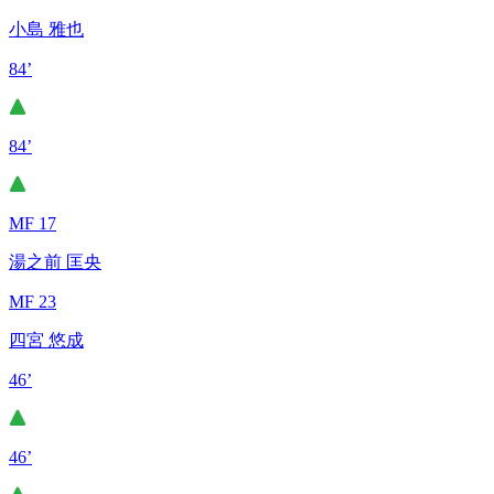
小島 雅也
84’
84’
MF 17
湯之前 匡央
MF 23
四宮 悠成
46’
46’