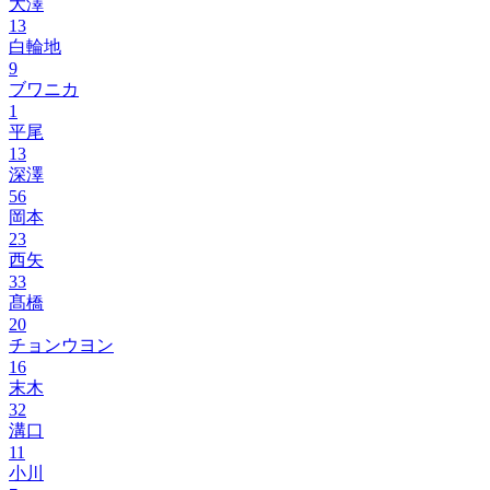
大澤
13
白輪地
9
ブワニカ
1
平尾
13
深澤
56
岡本
23
西矢
33
髙橋
20
チョンウヨン
16
末木
32
溝口
11
小川