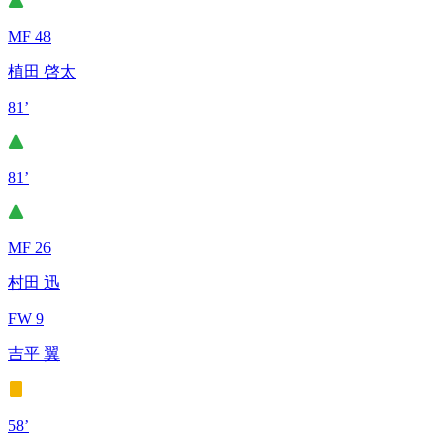
MF 48
植田 啓太
81’
81’
MF 26
村田 迅
FW 9
吉平 翼
58’