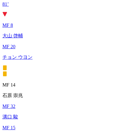
81’
MF 8
大山 啓輔
MF 20
チョン ウヨン
MF 14
石原 崇兆
MF 32
溝口 駿
MF 15