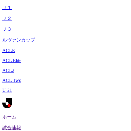
Ｊ１
Ｊ２
Ｊ３
ルヴァンカップ
ACLE
ACL Elite
ACL2
ACL Two
U-21
ホーム
試合速報