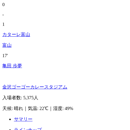
0
-
1
カターレ富山
富山
17'
亀田 歩夢
金沢ゴーゴーカレースタジアム
入場者数
:
5,375人
天候
:
晴れ
｜
気温
:
22℃
｜
湿度
:
49%
サマリー
ラインナップ