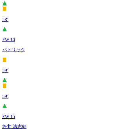
58’
FW 10
パトリック
59’
59’
FW 15
坪井 清志郎