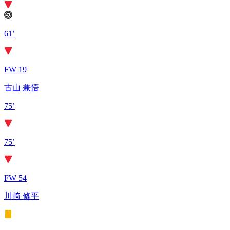
61’
FW 19
古山 兼悟
75’
75’
FW 54
川﨑 修平