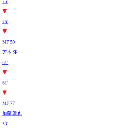
75’
75’
MF 50
芝本 蓮
61’
61’
MF 77
加藤 潤也
53’