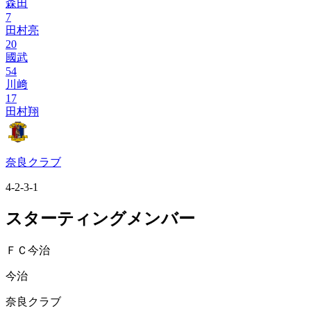
森田
7
田村亮
20
國武
54
川﨑
17
田村翔
奈良クラブ
4-2-3-1
スターティングメンバー
ＦＣ今治
今治
奈良クラブ