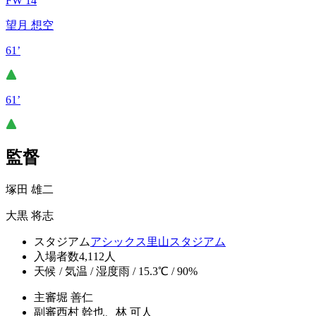
FW 14
望月 想空
61’
61’
監督
塚田 雄二
大黒 将志
スタジアム
アシックス里山スタジアム
入場者数
4,112人
天候 / 気温 / 湿度
雨 / 15.3℃ / 90%
主審
堀 善仁
副審
西村 幹也、林 可人