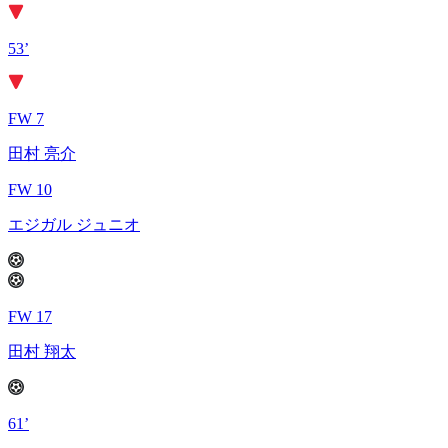
53’
FW 7
田村 亮介
FW 10
エジガル ジュニオ
FW 17
田村 翔太
61’