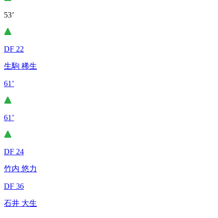
53’
DF 22
生駒 稀生
61’
61’
DF 24
竹内 悠力
DF 36
石井 大生