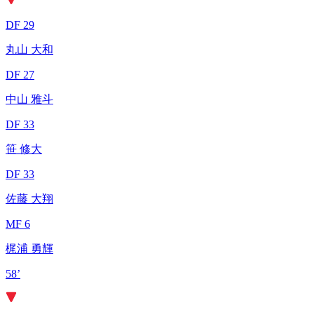
DF 29
丸山 大和
DF 27
中山 雅斗
DF 33
笹 修大
DF 33
佐藤 大翔
MF 6
梶浦 勇輝
58’