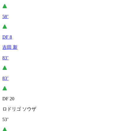
58’
DF 8
吉田 新
83’
83’
DF 20
ロドリゴ ソウザ
53’