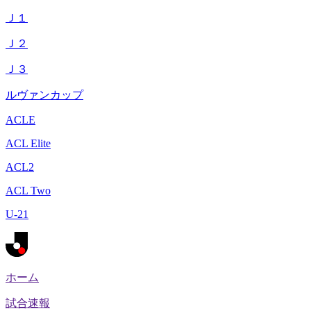
Ｊ１
Ｊ２
Ｊ３
ルヴァンカップ
ACLE
ACL Elite
ACL2
ACL Two
U-21
ホーム
試合速報