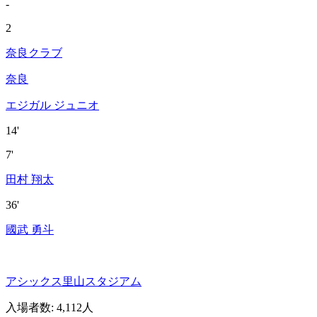
-
2
奈良クラブ
奈良
エジガル ジュニオ
14'
7'
田村 翔太
36'
國武 勇斗
アシックス里山スタジアム
入場者数
:
4,112人