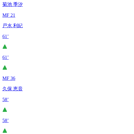
菊池 季汐
MF 21
戸水 利紀
61’
61’
MF 36
久保 恵音
58’
58’