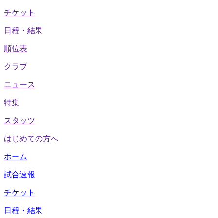
チケット
日程・結果
順位表
クラブ
ニュース
特集
スタッツ
はじめての方へ
ホーム
試合速報
チケット
日程・結果