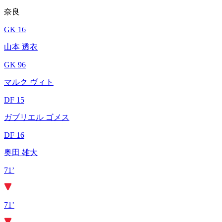
奈良
GK 16
山本 透衣
GK 96
マルク ヴィト
DF 15
ガブリエル ゴメス
DF 16
奥田 雄大
71’
71’