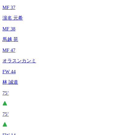
MF 37
濵名 元希
MF 38
馬越 晃
MF 47
オラスンカンミ
FW 44
林 誠道
75’
75’