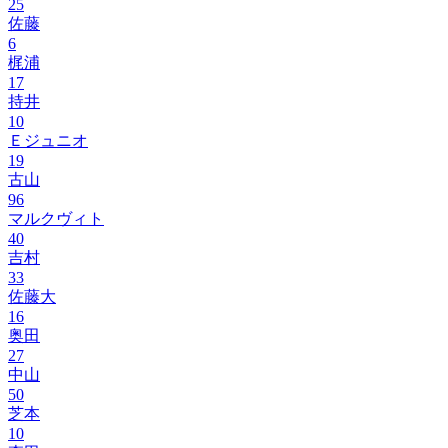
25
佐藤
6
梶浦
17
持井
10
Ｅジュニオ
19
古山
96
マルクヴィト
40
吉村
33
佐藤大
16
奥田
27
中山
50
芝本
10