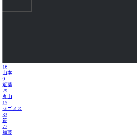
16
山本
9
近藤
29
丸山
15
Ｇゴメス
33
笹
77
加藤