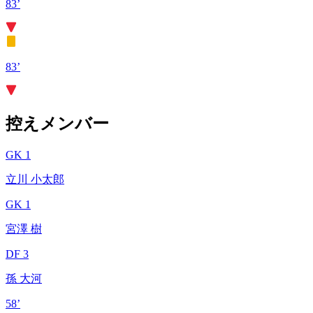
83’
83’
控えメンバー
GK 1
立川 小太郎
GK 1
宮澤 樹
DF 3
孫 大河
58’