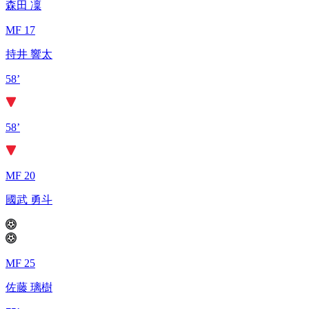
森田 凜
MF 17
持井 響太
58’
58’
MF 20
國武 勇斗
MF 25
佐藤 璃樹