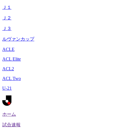
Ｊ１
Ｊ２
Ｊ３
ルヴァンカップ
ACLE
ACL Elite
ACL2
ACL Two
U-21
ホーム
試合速報