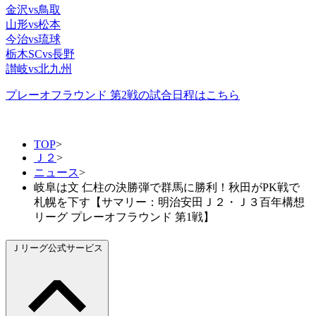
金沢vs鳥取
山形vs松本
今治vs琉球
栃木SCvs長野
讃岐vs北九州
プレーオフラウンド 第2戦の試合日程はこちら
TOP
>
Ｊ２
>
ニュース
>
岐阜は文 仁柱の決勝弾で群馬に勝利！秋田がPK戦で
札幌を下す【サマリー：明治安田Ｊ２・Ｊ３百年構想
リーグ プレーオフラウンド 第1戦】
Ｊリーグ公式サービス