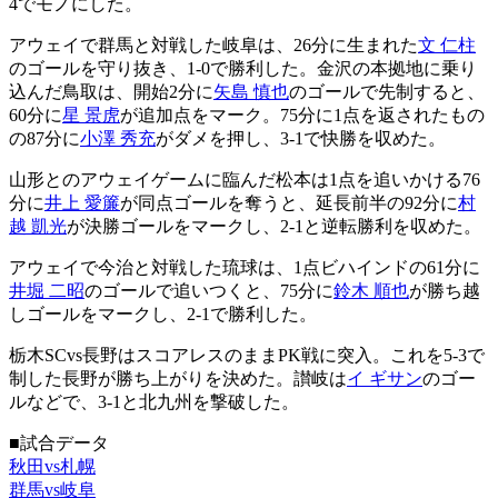
4でモノにした。
アウェイで群馬と対戦した岐阜は、26分に生まれた
文 仁柱
のゴールを守り抜き、1-0で勝利した。金沢の本拠地に乗り
込んだ鳥取は、開始2分に
矢島 慎也
のゴールで先制すると、
60分に
星 景虎
が追加点をマーク。75分に1点を返されたもの
の87分に
小澤 秀充
がダメを押し、3-1で快勝を収めた。
山形とのアウェイゲームに臨んだ松本は1点を追いかける76
分に
井上 愛簾
が同点ゴールを奪うと、延長前半の92分に
村
越 凱光
が決勝ゴールをマークし、2-1と逆転勝利を収めた。
アウェイで今治と対戦した琉球は、1点ビハインドの61分に
井堀 二昭
のゴールで追いつくと、75分に
鈴木 順也
が勝ち越
しゴールをマークし、2-1で勝利した。
栃木SCvs長野はスコアレスのままPK戦に突入。これを5-3で
制した長野が勝ち上がりを決めた。讃岐は
イ ギサン
のゴー
ルなどで、3-1と北九州を撃破した。
■試合データ
秋田vs札幌
群馬vs岐阜