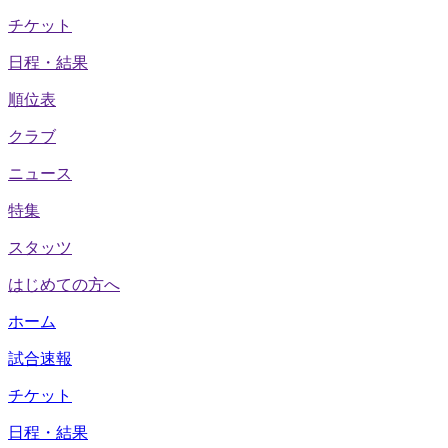
チケット
日程・結果
順位表
クラブ
ニュース
特集
スタッツ
はじめての方へ
ホーム
試合速報
チケット
日程・結果