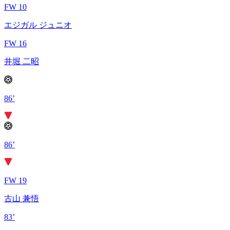
FW 10
エジガル ジュニオ
FW 16
井堀 二昭
86’
86’
FW 19
古山 兼悟
83’