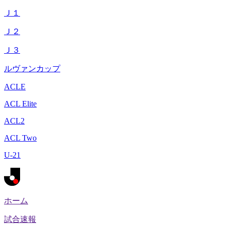
Ｊ１
Ｊ２
Ｊ３
ルヴァンカップ
ACLE
ACL Elite
ACL2
ACL Two
U-21
ホーム
試合速報