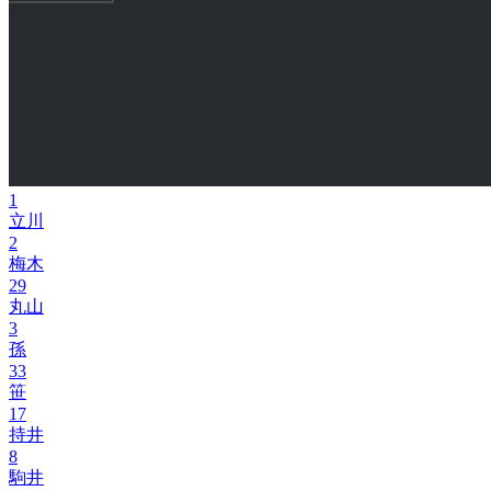
1
立川
2
梅木
29
丸山
3
孫
33
笹
17
持井
8
駒井