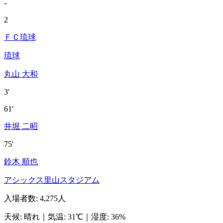
-
2
ＦＣ琉球
琉球
丸山 大和
3'
61'
井堀 二昭
75'
鈴木 順也
アシックス里山スタジアム
入場者数
:
4,275人
天候
:
晴れ
｜
気温
:
31℃
｜
湿度
:
36%