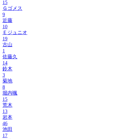
15
Ｇゴメス
9
近藤
10
Ｅジュニオ
19
古山
1
佐藤久
14
鈴木
3
菊地
8
堀内颯
15
荒木
13
岩本
46
池田
17