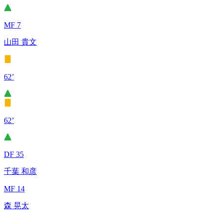
MF 7
山田 貴文
62’
62’
DF 35
千葉 和彦
MF 14
森 晃太