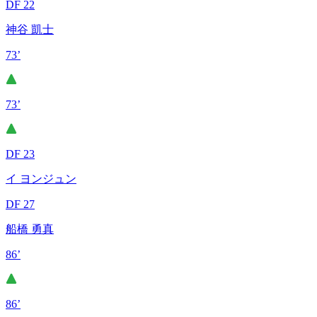
DF 22
神谷 凱士
73’
73’
DF 23
イ ヨンジュン
DF 27
船橋 勇真
86’
86’