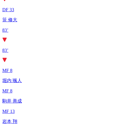
DF 33
笹 修大
83’
83’
MF 8
堀内 颯人
MF 8
駒井 善成
MF 13
岩本 翔