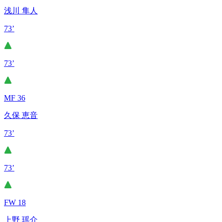
浅川 隼人
73’
73’
MF 36
久保 恵音
73’
73’
FW 18
上野 瑶介