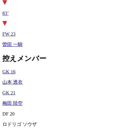
83’
FW 23
曽田 一騎
控えメンバー
GK 16
山本 透衣
GK 21
梅田 陸空
DF 20
ロドリゴ ソウザ