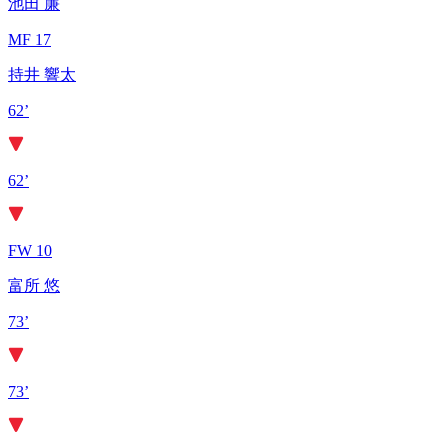
池田 廉
MF 17
持井 響太
62’
62’
FW 10
富所 悠
73’
73’