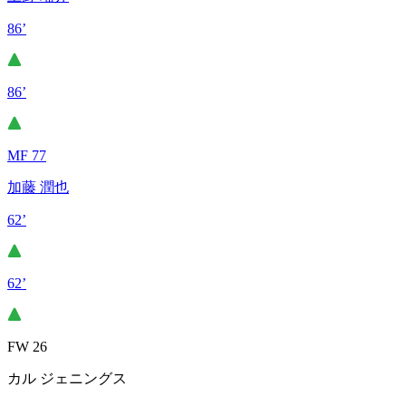
86’
86’
MF 77
加藤 潤也
62’
62’
FW 26
カル ジェニングス