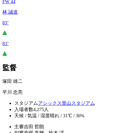
FW 44
林 誠道
83’
83’
監督
塚田 雄二
平川 忠亮
スタジアム
アシックス里山スタジアム
入場者数
4,275人
天候 / 気温 / 湿度
晴れ / 31℃ / 36%
主審
吉田 哲朗
副審
若槻 直輝、鈴木 渓