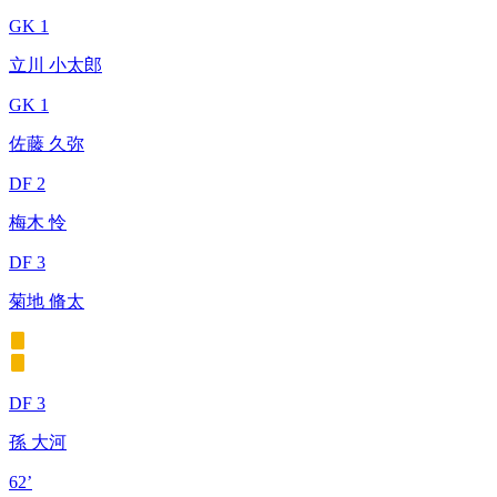
GK 1
立川 小太郎
GK 1
佐藤 久弥
DF 2
梅木 怜
DF 3
菊地 脩太
DF 3
孫 大河
62’