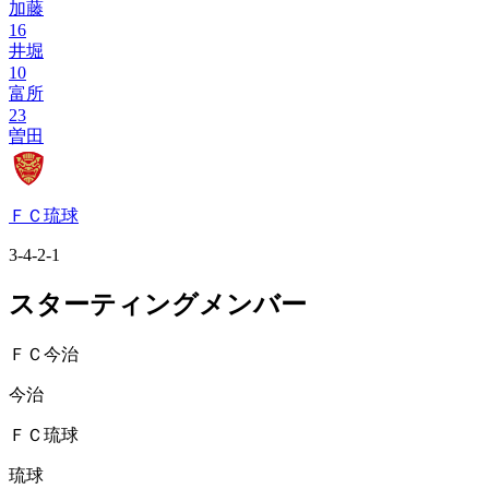
加藤
16
井堀
10
富所
23
曽田
ＦＣ琉球
3-4-2-1
スターティングメンバー
ＦＣ今治
今治
ＦＣ琉球
琉球