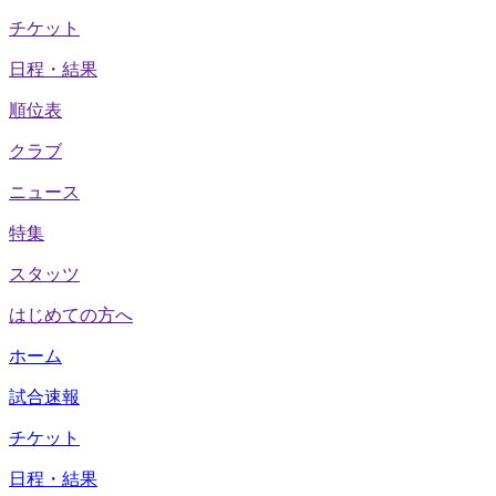
チケット
日程・結果
順位表
クラブ
ニュース
特集
スタッツ
はじめての方へ
ホーム
試合速報
チケット
日程・結果