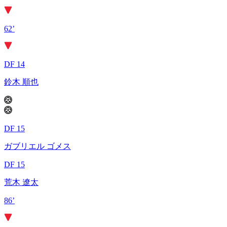
62’
DF 14
鈴木 順也
DF 15
ガブリエル ゴメス
DF 15
荒木 遼太
86’