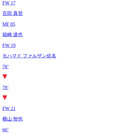
FW 17
百田 真登
MF 85
箱崎 達也
FW 19
モハマド ファルザン佐名
78’
78’
FW 21
横山 智也
66’