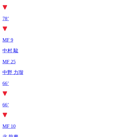
78’
MF 9
中村 駿
MF 25
中野 力瑠
66’
66’
MF 10
北 龍磨