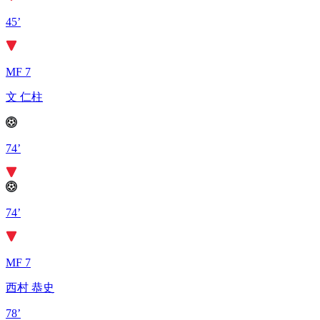
45’
MF 7
文 仁柱
74’
74’
MF 7
西村 恭史
78’