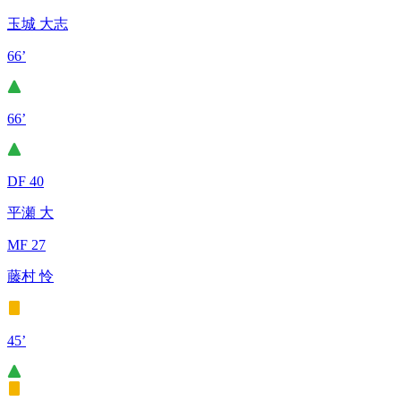
玉城 大志
66’
66’
DF 40
平瀬 大
MF 27
藤村 怜
45’