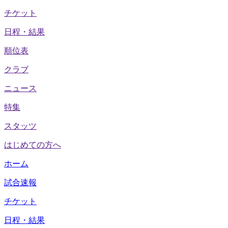
チケット
日程・結果
順位表
クラブ
ニュース
特集
スタッツ
はじめての方へ
ホーム
試合速報
チケット
日程・結果