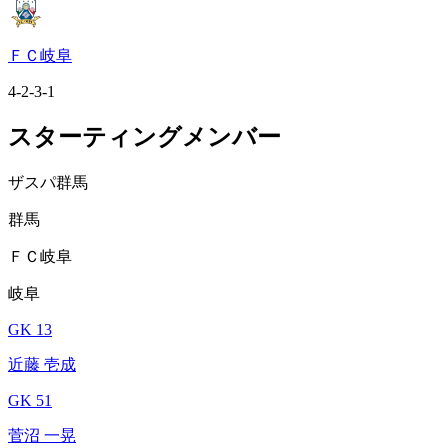
ＦＣ岐阜
4-2-3-1
スターティングメンバー
ザスパ群馬
群馬
ＦＣ岐阜
岐阜
GK 13
近藤 壱成
GK 51
菅沼 一晃