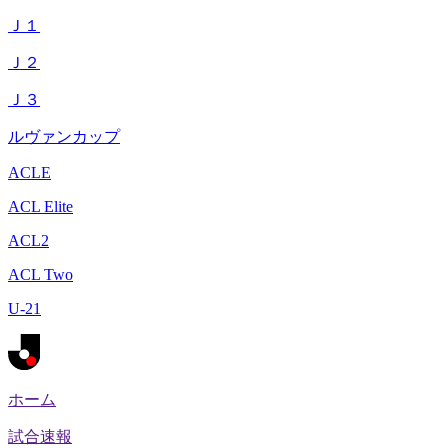
Ｊ１
Ｊ２
Ｊ３
ルヴァンカップ
ACLE
ACL Elite
ACL2
ACL Two
U-21
ホーム
試合速報