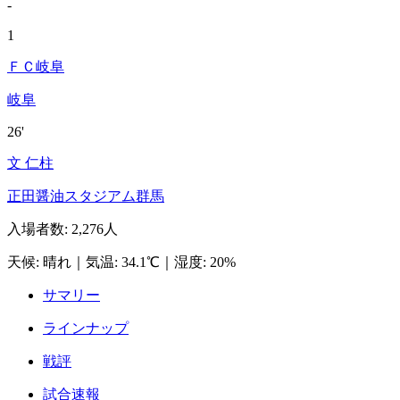
-
1
ＦＣ岐阜
岐阜
26'
文 仁柱
正田醤油スタジアム群馬
入場者数
:
2,276人
天候
:
晴れ
｜
気温
:
34.1℃
｜
湿度
:
20%
サマリー
ラインナップ
戦評
試合速報