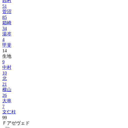
西村
51
菅沼
85
箱崎
34
湯岑
4
甲斐
14
生地
9
中村
10
北
21
横山
26
大串
7
文仁柱
99
Ｆアゼヴェド