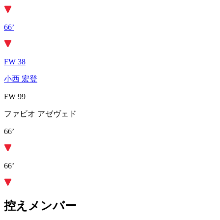
66’
FW 38
小西 宏登
FW 99
ファビオ アゼヴェド
66’
66’
控えメンバー