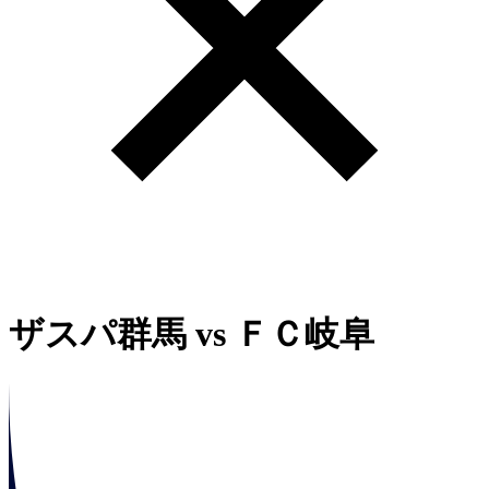
ザスパ群馬
vs
ＦＣ岐阜