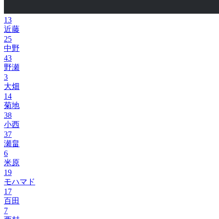
13
近藤
25
中野
43
野瀬
3
大畑
14
菊地
38
小西
37
瀬畠
6
米原
19
モハマド
17
百田
7