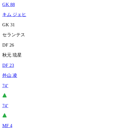
GK 88
キム ジェヒ
GK 31
セランテス
DF 26
秋元 琉星
DF 23
外山 凌
74’
74’
MF 4