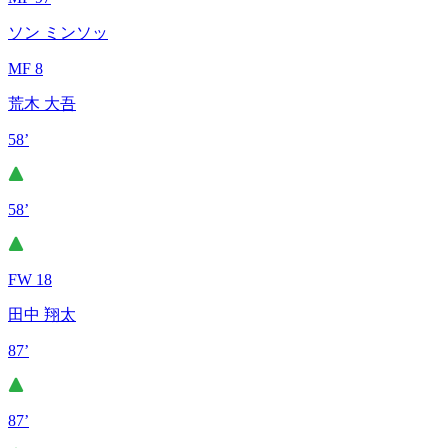
ソン ミンソッ
MF 8
荒木 大吾
58’
58’
FW 18
田中 翔太
87’
87’