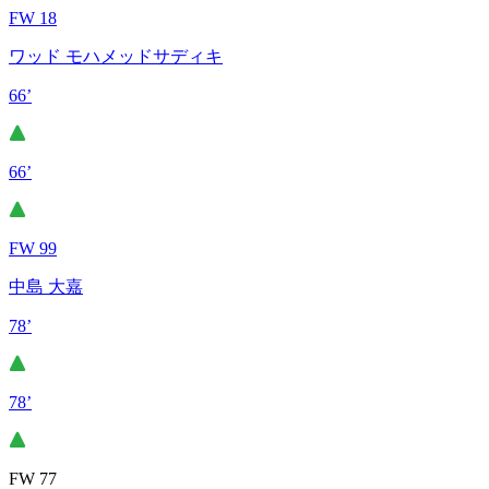
FW 18
ワッド モハメッドサディキ
66’
66’
FW 99
中島 大嘉
78’
78’
FW 77