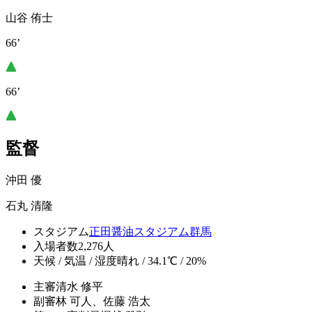
山谷 侑士
66’
66’
監督
沖田 優
石丸 清隆
スタジアム
正田醤油スタジアム群馬
入場者数
2,276人
天候 / 気温 / 湿度
晴れ / 34.1℃ / 20%
主審
清水 修平
副審
林 可人、佐藤 浩太