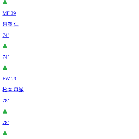
MF 39
泉澤 仁
74’
74’
FW 29
松本 皐誠
78’
78’