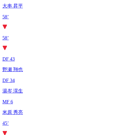
大串 昇平
58’
58’
DF 43
野瀬 翔也
DF 34
湯岑 滉生
MF 6
米原 秀亮
45’