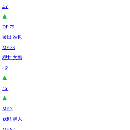
45’
DF 79
藤田 准也
MF 33
櫻井 文陽
46’
46’
MF 3
萩野 滉大
MF 97