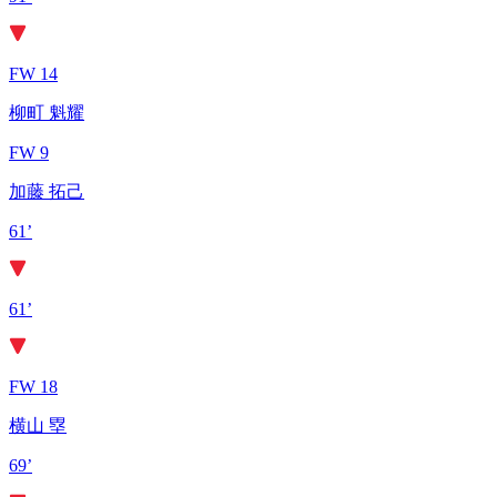
FW 14
柳町 魁耀
FW 9
加藤 拓己
61’
61’
FW 18
横山 塁
69’