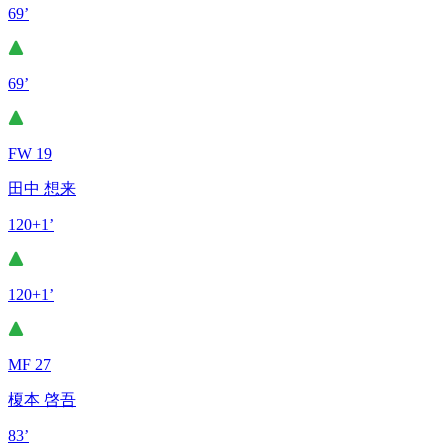
69’
69’
FW 19
田中 想来
120+1’
120+1’
MF 27
榎本 啓吾
83’