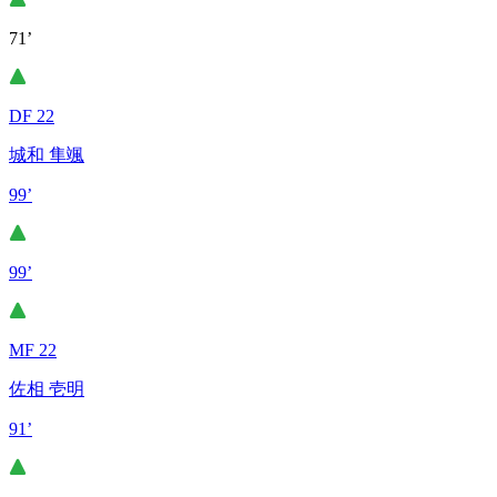
71’
DF 22
城和 隼颯
99’
99’
MF 22
佐相 壱明
91’