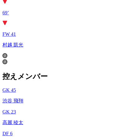
69’
FW 41
村越 凱光
控えメンバー
GK 45
渋谷 飛翔
GK 23
高麗 稜太
DF 6