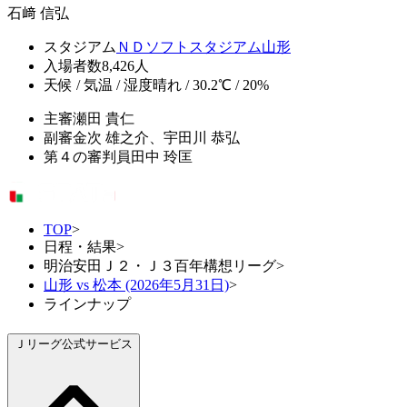
石﨑 信弘
スタジアム
ＮＤソフトスタジアム山形
入場者数
8,426人
天候 / 気温 / 湿度
晴れ / 30.2℃ / 20%
主審
瀬田 貴仁
副審
金次 雄之介、宇田川 恭弘
第４の審判員
田中 玲匡
TOP
>
日程・結果
>
明治安田Ｊ２・Ｊ３百年構想リーグ
>
山形 vs 松本 (2026年5月31日)
>
ラインナップ
Ｊリーグ公式サービス