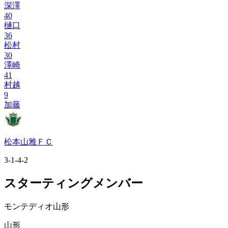
深澤
40
樋口
36
松村
30
澤崎
41
村越
9
加藤
松本山雅ＦＣ
3-1-4-2
スターティングメンバー
モンテディオ山形
山形