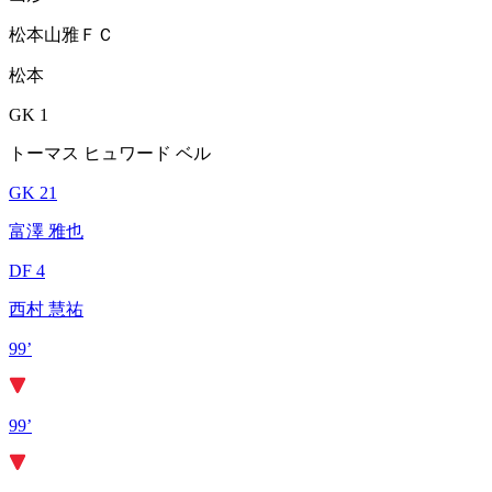
松本山雅ＦＣ
松本
GK 1
トーマス ヒュワード ベル
GK 21
富澤 雅也
DF 4
西村 慧祐
99’
99’