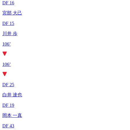
DF 16
宮部 大己
DF 15
川井 歩
106’
106’
DF 25
白井 達也
DF 19
岡本 一真
DF 43