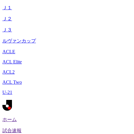
Ｊ１
Ｊ２
Ｊ３
ルヴァンカップ
ACLE
ACL Elite
ACL2
ACL Two
U-21
ホーム
試合速報