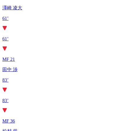
澤崎 凌大
61’
61’
MF 21
田中 渉
83’
83’
MF 36