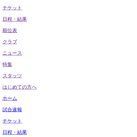
チケット
日程・結果
順位表
クラブ
ニュース
特集
スタッツ
はじめての方へ
ホーム
試合速報
チケット
日程・結果