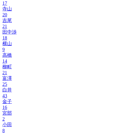
17
寺山
20
吉尾
21
田中渉
18
横山
9
高橋
14
柳町
21
富澤
25
白井
43
金子
16
宮部
2
小田
8