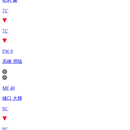
松村 厳
71’
71’
FW 9
高橋 潤哉
MF 40
樋口 大輝
91’
91’