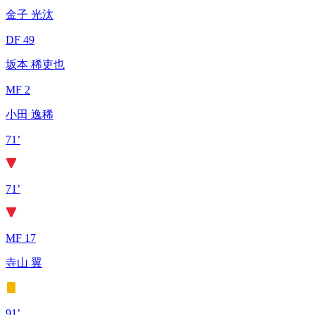
金子 光汰
DF 49
坂本 稀吏也
MF 2
小田 逸稀
71’
71’
MF 17
寺山 翼
91’