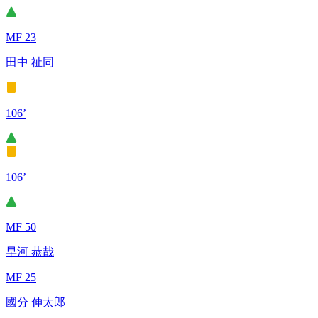
MF 23
田中 祉同
106’
106’
MF 50
早河 恭哉
MF 25
國分 伸太郎