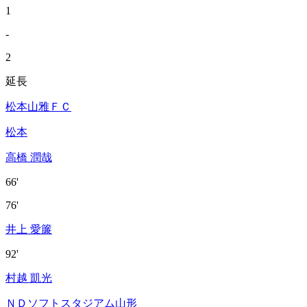
1
-
2
延長
松本山雅ＦＣ
松本
高橋 潤哉
66'
76'
井上 愛簾
92'
村越 凱光
ＮＤソフトスタジアム山形