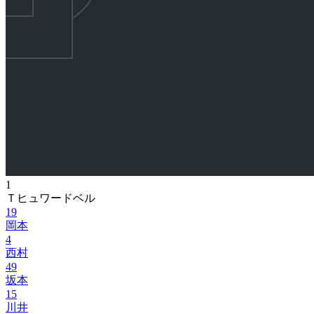
1
Ｔヒュワードベル
19
岡本
4
西村
49
坂本
15
川井