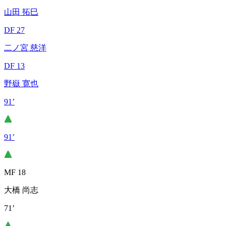
山田 拓巳
DF 27
二ノ宮 慈洋
DF 13
野嶽 寛也
91’
91’
MF 18
大橋 尚志
71’