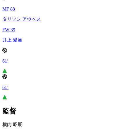
MF 88
タリソン アウベス
FW 39
井上 愛簾
61’
61’
監督
横内 昭展