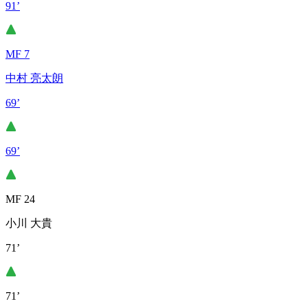
91’
MF 7
中村 亮太朗
69’
69’
MF 24
小川 大貴
71’
71’