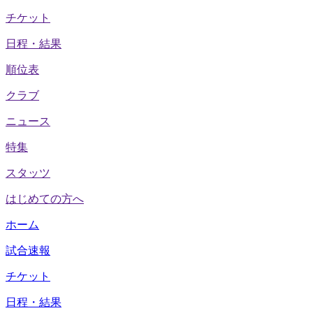
チケット
日程・結果
順位表
クラブ
ニュース
特集
スタッツ
はじめての方へ
ホーム
試合速報
チケット
日程・結果