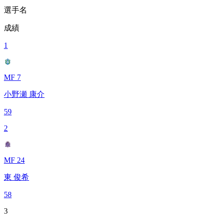
選手名
成績
1
MF 7
小野瀬 康介
59
2
MF 24
東 俊希
58
3