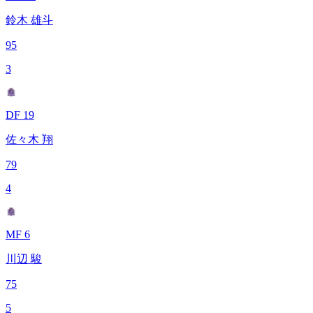
鈴木 雄斗
95
3
DF 19
佐々木 翔
79
4
MF 6
川辺 駿
75
5