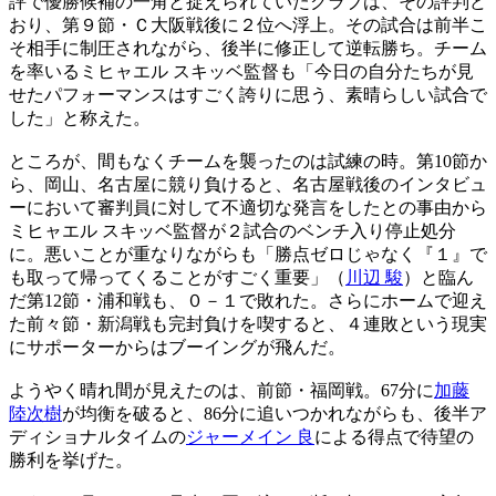
評で優勝候補の一角と捉えられていたクラブは、その評判ど
おり、第９節・Ｃ大阪戦後に２位へ浮上。その試合は前半こ
そ相手に制圧されながら、後半に修正して逆転勝ち。チーム
を率いるミヒャエル スキッベ監督も「今日の自分たちが見
せたパフォーマンスはすごく誇りに思う、素晴らしい試合で
した」と称えた。
ところが、間もなくチームを襲ったのは試練の時。第10節か
ら、岡山、名古屋に競り負けると、名古屋戦後のインタビュ
ーにおいて審判員に対して不適切な発言をしたとの事由から
ミヒャエル スキッベ監督が２試合のベンチ入り停止処分
に。悪いことが重なりながらも「勝点ゼロじゃなく『１』で
も取って帰ってくることがすごく重要」（
川辺 駿
）と臨ん
だ第12節・浦和戦も、０－１で敗れた。さらにホームで迎え
た前々節・新潟戦も完封負けを喫すると、４連敗という現実
にサポーターからはブーイングが飛んだ。
ようやく晴れ間が見えたのは、前節・福岡戦。67分に
加藤
陸次樹
が均衡を破ると、86分に追いつかれながらも、後半ア
ディショナルタイムの
ジャーメイン 良
による得点で待望の
勝利を挙げた。