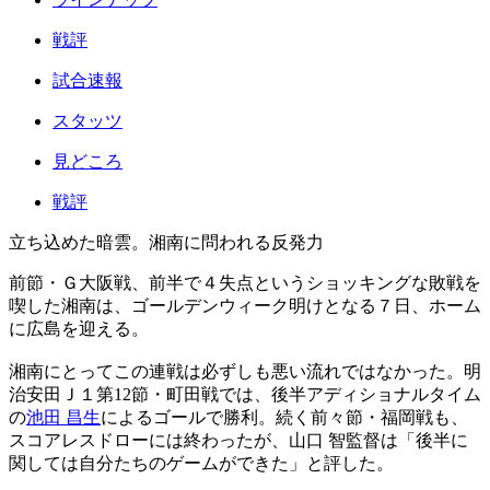
戦評
試合速報
スタッツ
見どころ
戦評
立ち込めた暗雲。湘南に問われる反発力
前節・Ｇ大阪戦、前半で４失点というショッキングな敗戦を
喫した湘南は、ゴールデンウィーク明けとなる７日、ホーム
に広島を迎える。
湘南にとってこの連戦は必ずしも悪い流れではなかった。明
治安田Ｊ１第12節・町田戦では、後半アディショナルタイム
の
池田 昌生
によるゴールで勝利。続く前々節・福岡戦も、
スコアレスドローには終わったが、山口 智監督は「後半に
関しては自分たちのゲームができた」と評した。