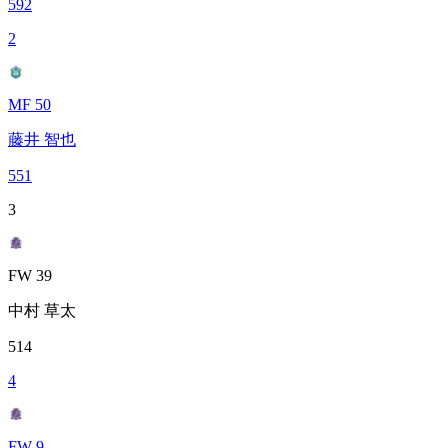
592
2
MF 50
藤井 智也
551
3
FW 39
中村 草太
514
4
FW 9