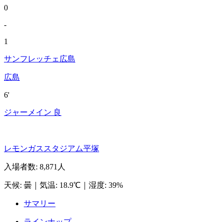
0
-
1
サンフレッチェ広島
広島
6'
ジャーメイン 良
レモンガススタジアム平塚
入場者数
:
8,871人
天候
:
曇
｜
気温
:
18.9℃
｜
湿度
:
39%
サマリー
ラインナップ