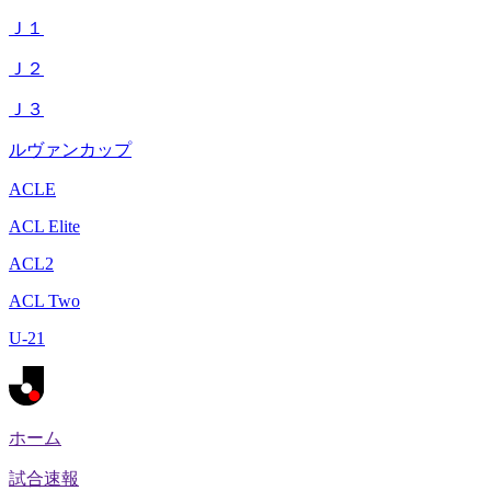
Ｊ１
Ｊ２
Ｊ３
ルヴァンカップ
ACLE
ACL Elite
ACL2
ACL Two
U-21
ホーム
試合速報