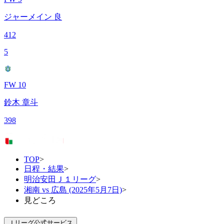
ジャーメイン 良
412
5
FW 10
鈴木 章斗
398
TOP
>
日程・結果
>
明治安田Ｊ１リーグ
>
湘南 vs 広島 (2025年5月7日)
>
見どころ
Ｊリーグ公式サービス