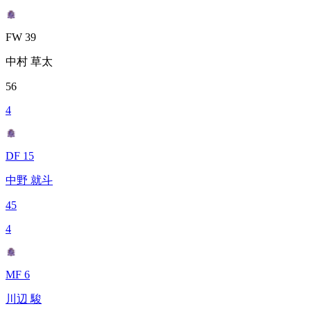
FW 39
中村 草太
56
4
DF 15
中野 就斗
45
4
MF 6
川辺 駿