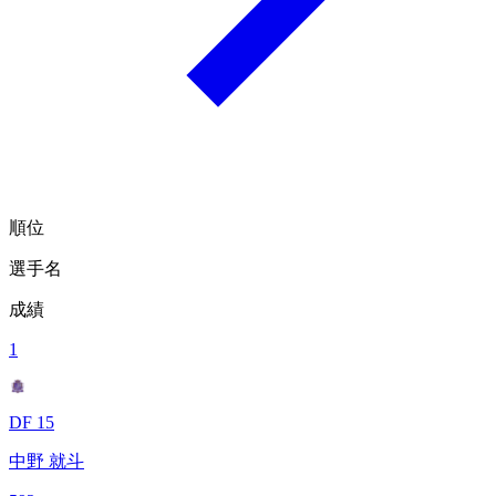
順位
選手名
成績
1
DF 15
中野 就斗