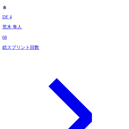
DF 4
荒木 隼人
68
総スプリント回数