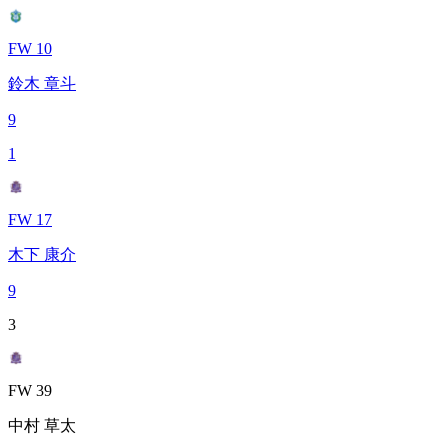
FW 10
鈴木 章斗
9
1
FW 17
木下 康介
9
3
FW 39
中村 草太