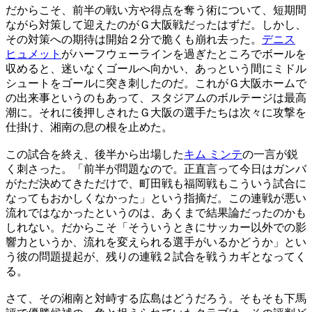
だからこそ、前半の戦い方や得点を奪う術について、短期間
ながら対策して迎えたのがＧ大阪戦だったはずだ。しかし、
その対策への期待は開始２分で脆くも崩れ去った。
デニス
ヒュメット
がハーフウェーラインを過ぎたところでボールを
収めると、迷いなくゴールへ向かい、あっという間にミドル
シュートをゴールに突き刺したのだ。これがＧ大阪ホームで
の出来事というのもあって、スタジアムのボルテージは最高
潮に。それに後押しされたＧ大阪の選手たちは次々に攻撃を
仕掛け、湘南の息の根を止めた。
この試合を終え、後半から出場した
キム ミンテ
の一言が鋭
く刺さった。「前半が問題なので。正直言って今日はガンバ
がただ決めてきただけで、町田戦も福岡戦もこういう試合に
なってもおかしくなかった」という指摘だ。この連戦が悪い
流れではなかったというのは、あくまで結果論だったのかも
しれない。だからこそ「そういうときにサッカー以外での影
響力というか、流れを変えられる選手がいるかどうか」とい
う彼の問題提起が、残りの連戦２試合を戦うカギとなってく
る。
さて、その湘南と対峙する広島はどうだろう。そもそも下馬