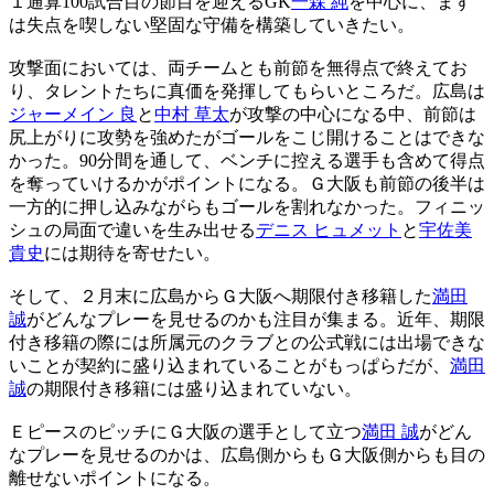
１通算100試合目の節目を迎えるGK
一森 純
を中心に、まず
は失点を喫しない堅固な守備を構築していきたい。
攻撃面においては、両チームとも前節を無得点で終えてお
り、タレントたちに真価を発揮してもらいところだ。広島は
ジャーメイン 良
と
中村 草太
が攻撃の中心になる中、前節は
尻上がりに攻勢を強めたがゴールをこじ開けることはできな
かった。90分間を通して、ベンチに控える選手も含めて得点
を奪っていけるかがポイントになる。Ｇ大阪も前節の後半は
一方的に押し込みながらもゴールを割れなかった。フィニッ
シュの局面で違いを生み出せる
デニス ヒュメット
と
宇佐美
貴史
には期待を寄せたい。
そして、２月末に広島からＧ大阪へ期限付き移籍した
満田
誠
がどんなプレーを見せるのかも注目が集まる。近年、期限
付き移籍の際には所属元のクラブとの公式戦には出場できな
いことが契約に盛り込まれていることがもっぱらだが、
満田
誠
の期限付き移籍には盛り込まれていない。
ＥピースのピッチにＧ大阪の選手として立つ
満田 誠
がどん
なプレーを見せるのかは、広島側からもＧ大阪側からも目の
離せないポイントになる。