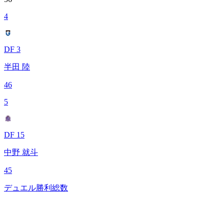
4
DF 3
半田 陸
46
5
DF 15
中野 就斗
45
デュエル勝利総数