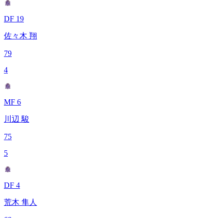
DF 19
佐々木 翔
79
4
MF 6
川辺 駿
75
5
DF 4
荒木 隼人