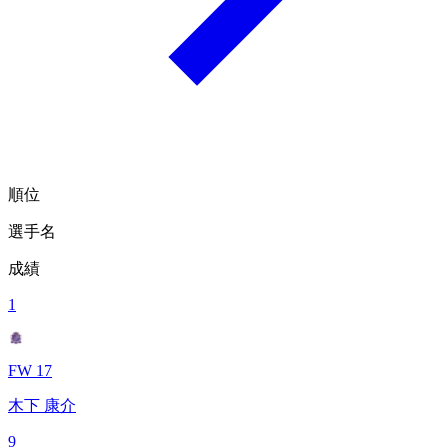
順位
選手名
成績
1
FW 17
木下 康介
9