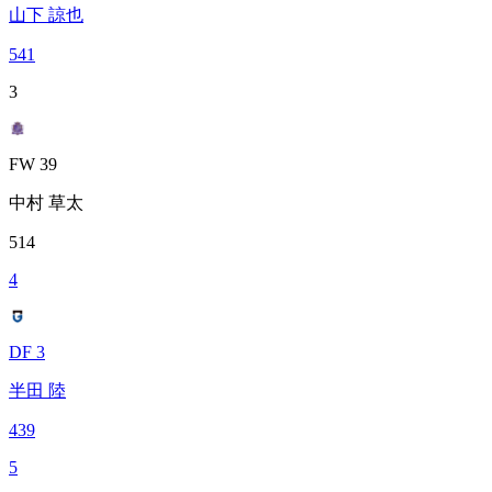
山下 諒也
541
3
FW 39
中村 草太
514
4
DF 3
半田 陸
439
5