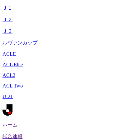
Ｊ１
Ｊ２
Ｊ３
ルヴァンカップ
ACLE
ACL Elite
ACL2
ACL Two
U-21
ホーム
試合速報