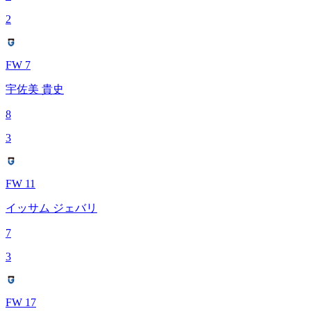
2
FW 7
宇佐美 貴史
8
3
FW 11
イッサム ジェバリ
7
3
FW 17