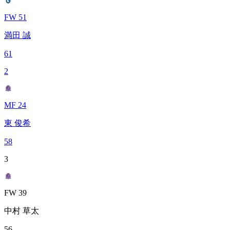
FW 51
満田 誠
61
2
MF 24
東 俊希
58
3
FW 39
中村 草太
56