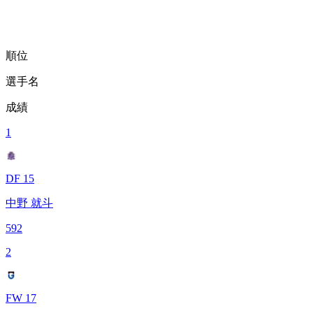
順位
選手名
成績
1
DF 15
中野 就斗
592
2
FW 17