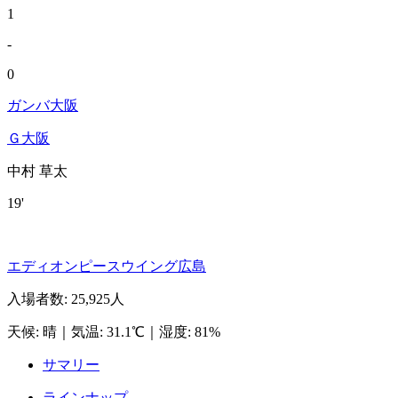
1
-
0
ガンバ大阪
Ｇ大阪
中村 草太
19'
エディオンピースウイング広島
入場者数
:
25,925人
天候
:
晴
｜
気温
:
31.1℃
｜
湿度
:
81%
サマリー
ラインナップ