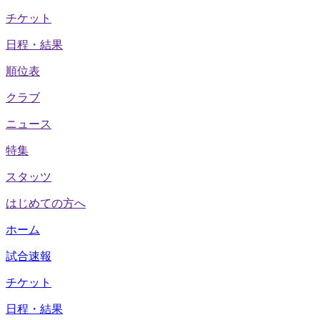
チケット
日程・結果
順位表
クラブ
ニュース
特集
スタッツ
はじめての方へ
ホーム
試合速報
チケット
日程・結果