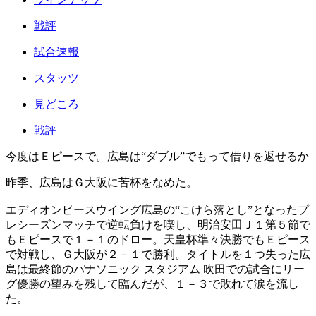
戦評
試合速報
スタッツ
見どころ
戦評
今度はＥピースで。広島は“ダブル”でもって借りを返せるか
昨季、広島はＧ大阪に苦杯をなめた。
エディオンピースウイング広島の“こけら落とし”となったプ
レシーズンマッチで逆転負けを喫し、明治安田Ｊ１第５節で
もＥピースで１－１のドロー。天皇杯準々決勝でもＥピース
で対戦し、Ｇ大阪が２－１で勝利。タイトルを１つ失った広
島は最終節のパナソニック スタジアム 吹田での試合にリー
グ優勝の望みを残して臨んだが、１－３で敗れて涙を流し
た。