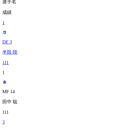
選手名
成績
1
DF 3
半田 陸
111
1
MF 14
田中 聡
111
3