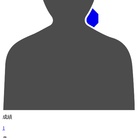
順位
選手名
成績
1