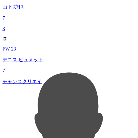
山下 諒也
7
3
FW 23
デニス ヒュメット
7
チャンスクリエイト総数