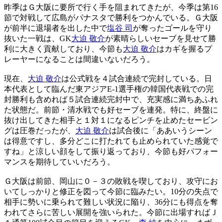
昨季はＧ大阪に要所で行く手を阻まれてきたが、今季は第16
節で対戦して広島がパナスタで勝利をつかんでいる。Ｇ大阪
が前半に退場者を出した中で
塩谷 司
が奪ったゴールを守り
抜いた一戦は、GK
大迫 敬介
が素晴らしいセーブを見せて勝
利に大きく貢献しており、今節も
大迫 敬介
はカギを握るプ
レーヤーになることは間違いないだろう。
現在、
大迫 敬介
は公式戦を４試合連続で完封している。日
本代表として臨んだ東アジアE-1選手権の韓国代表戦での完
封勝利も含めれば５試合連続完封中で、充実感に満ちあふれ
た状態だ。前節・清水戦でも好セーブを連発。特に、終盤に
抜け出してきた相手と１対１になるピンチを止めたセービン
グは圧巻だったが、
大迫 敬介
は試合後に「ああいうシーン
は得意ですし、多分どこに打たれても止められていた感覚で
すね」と涼しい顔をして振り返っており、今節も好パフォー
マンスを期待していいだろう。
Ｇ大阪は前節、岡山に０－３の敗戦を喫しており、攻守にお
いてしっかりと修正を図って今節に臨みたい。10分の失点で
相手に勢いに乗られて難しい状況に陥り、36分にも得点を奪
われてさらに苦しい展開を強いられた。今節に出場すればＪ