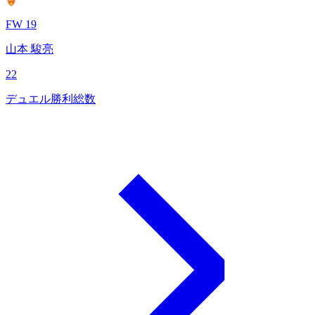
FW 19
山本 駿亮
22
デュエル勝利総数