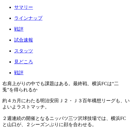
サマリー
ラインナップ
戦評
試合速報
スタッツ
見どころ
戦評
右肩上がりの中でも課題はある。最終戦、横浜FCは“二
兎”を得られるか
約４カ月にわたる明治安田Ｊ２・Ｊ３百年構想リーグも、い
よいよラストマッチ。
２週連続の開催となるニッパツ三ツ沢球技場では、横浜FC
と山口が、２シーズンぶりに顔を合わせる。