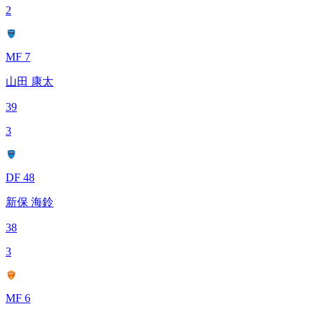
2
MF 7
山田 康太
39
3
DF 48
新保 海鈴
38
3
MF 6