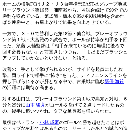
ホームの横浜FCはＪ２・Ｊ３百年構想EAST-Aグループ地域
リーグラウンド第16節・湘南戦から、４試合続けて90分での
勝利を収めている。第15節・栃木Ｃ戦のPK戦勝利を含めれ
ば５連勝中と、右肩上がりで結果を向上させている。
一方で、３－０で勝利した第18節・仙台戦、プレーオフラウ
ンド第１戦・大宮戦の２試合で、ボール保持率が相手を下回
った。須藤 大輔監督は「相手が来ているのに無理に後ろで
回す必要もない」と前置きしつつも、「まだまだブラッシュ
アップしていかないといけない」と語る。
改善の一手として挙げられるのが、サイドを起点にした攻
撃。両ワイドで相手に“怖さ”を与え、ディフェンスラインを
押し下げられるかが肝となる中で、古巣戦に臨む
新保 海鈴
の活躍には期待が高まる。
対する山口は、プレーオフラウンド第１戦で高知と対戦。６
分と29分に
山本 駿亮
がゴールを挙げて２点リードしたもの
の、後半に追いつかれ、タフな延長戦を強いられた。
最後はベテラン・
小林 成豪
のゴールで勝ち越せたことはポ
ジティブな材料ではあるものの、リードしたあとの試合の進