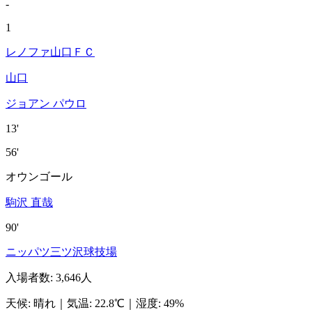
-
1
レノファ山口ＦＣ
山口
ジョアン パウロ
13'
56'
オウンゴール
駒沢 直哉
90'
ニッパツ三ツ沢球技場
入場者数
:
3,646人
天候
:
晴れ
｜
気温
:
22.8℃
｜
湿度
:
49%