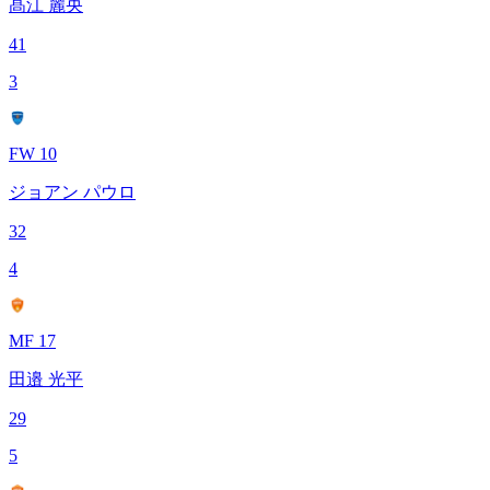
髙江 麗央
41
3
FW 10
ジョアン パウロ
32
4
MF 17
田邉 光平
29
5