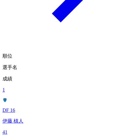
順位
選手名
成績
1
DF 16
伊藤 槙人
41