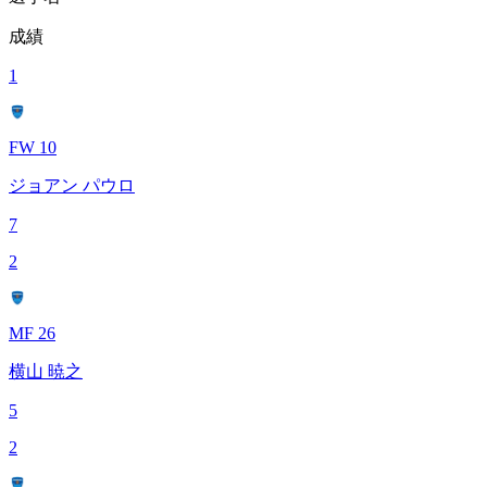
成績
1
FW 10
ジョアン パウロ
7
2
MF 26
横山 暁之
5
2