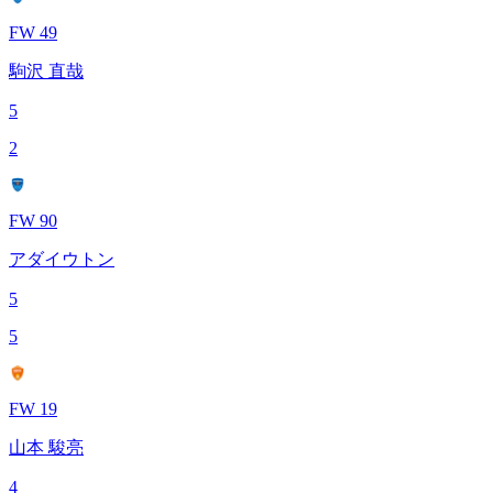
FW 49
駒沢 直哉
5
2
FW 90
アダイウトン
5
5
FW 19
山本 駿亮
4