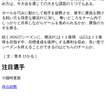
め方は、今大会を通じての大きな課題の１つでもある。
ボールを巧みに動かして相手を疲弊させ、後半に勝負を懸け
る戦い方も得意な横浜FCに対し、奪いどころをチーム内で
しっかりと共有しながらゲームを進められるかが、勝負のカ
ギを握る。
続く2026/27シーズンに、横浜FCはＪ１復帰、山口はＪ２復
帰を目指す中、目標達成を後押しする勝利を収め、良い形で
シーズンを終えることができるのはどちらのチームか。
［ 文：青木 ひかる ］
注目選手
※随時更新
得点総数