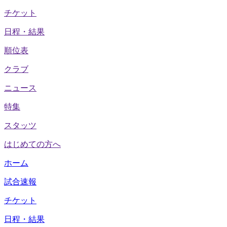
チケット
日程・結果
順位表
クラブ
ニュース
特集
スタッツ
はじめての方へ
ホーム
試合速報
チケット
日程・結果