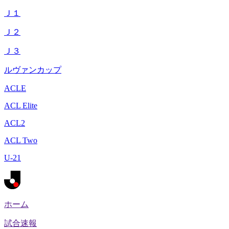
Ｊ１
Ｊ２
Ｊ３
ルヴァンカップ
ACLE
ACL Elite
ACL2
ACL Two
U-21
ホーム
試合速報