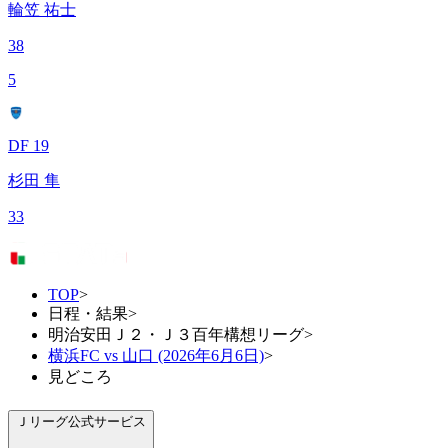
輪笠 祐士
38
5
DF 19
杉田 隼
33
TOP
>
日程・結果
>
明治安田Ｊ２・Ｊ３百年構想リーグ
>
横浜FC vs 山口 (2026年6月6日)
>
見どころ
Ｊリーグ公式サービス