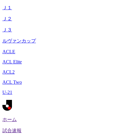
Ｊ１
Ｊ２
Ｊ３
ルヴァンカップ
ACLE
ACL Elite
ACL2
ACL Two
U-21
ホーム
試合速報