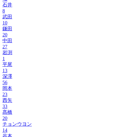
石井
8
武田
10
鎌田
20
中田
27
岩渕
1
平尾
13
深澤
56
岡本
23
西矢
33
髙橋
20
チョンウヨン
14
谷本