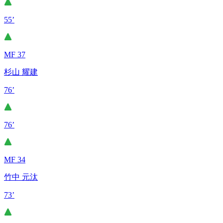
55’
MF 37
杉山 耀建
76’
76’
MF 34
竹中 元汰
73’