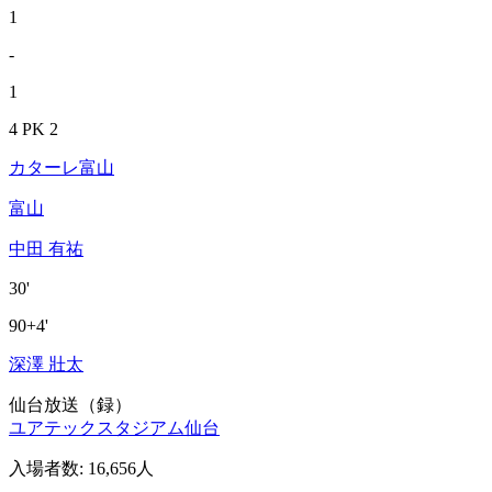
1
-
1
4 PK 2
カターレ富山
富山
中田 有祐
30'
90+4'
深澤 壯太
仙台放送（録）
ユアテックスタジアム仙台
入場者数
:
16,656人