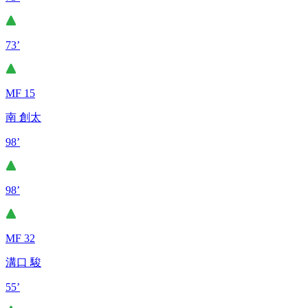
73’
MF 15
南 創太
98’
98’
MF 32
溝口 駿
55’