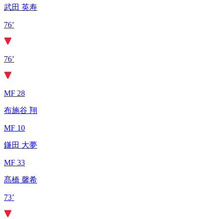
武田 英寿
76’
76’
MF 28
布施谷 翔
MF 10
鎌田 大夢
MF 33
髙橋 馨希
73’