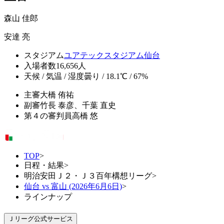
森山 佳郎
安達 亮
スタジアム
ユアテックスタジアム仙台
入場者数
16,656人
天候 / 気温 / 湿度
曇り / 18.1℃ / 67%
主審
大橋 侑祐
副審
竹長 泰彦、千葉 直史
第４の審判員
高橋 悠
TOP
>
日程・結果
>
明治安田Ｊ２・Ｊ３百年構想リーグ
>
仙台 vs 富山 (2026年6月6日)
>
ラインナップ
Ｊリーグ公式サービス