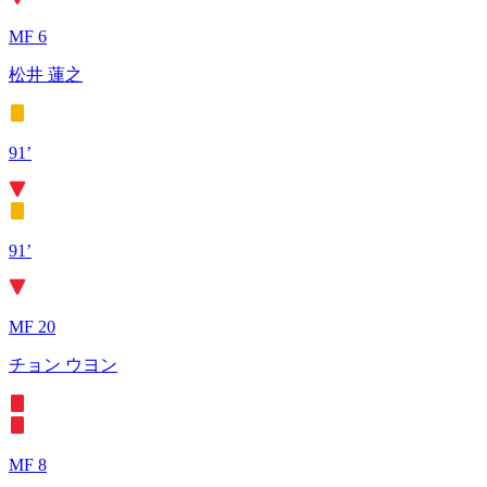
MF 6
松井 蓮之
91’
91’
MF 20
チョン ウヨン
MF 8