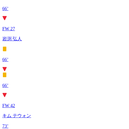
66’
FW 27
岩渕 弘人
66’
66’
FW 42
キム テウォン
73’