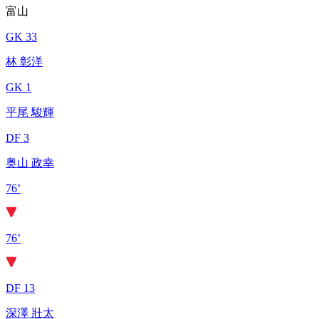
富山
GK 33
林 彰洋
GK 1
平尾 駿輝
DF 3
奥山 政幸
76’
76’
DF 13
深澤 壯太