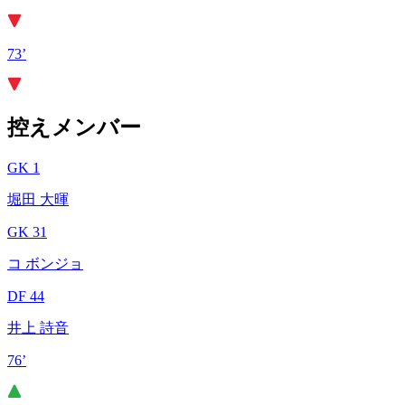
73’
控えメンバー
GK 1
堀田 大暉
GK 31
コ ボンジョ
DF 44
井上 詩音
76’