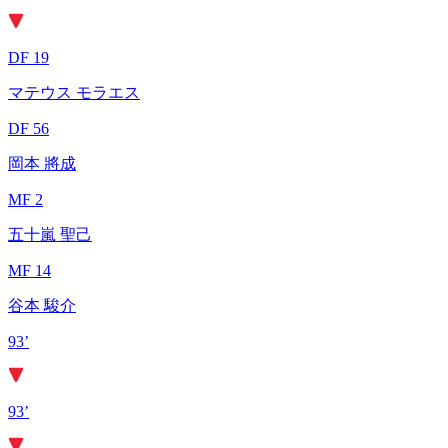
DF 19
マテウス モラエス
DF 56
岡本 將成
MF 2
五十嵐 聖己
MF 14
谷本 駿介
93’
93’