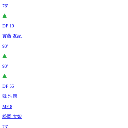
76’
DF 19
實藤 友紀
93’
93’
DF 55
韓 浩康
MF 8
松岡 大智
73’