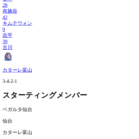
28
布施谷
42
キムテウォン
9
吉平
39
古川
カターレ富山
3-4-2-1
スターティングメンバー
ベガルタ仙台
仙台
カターレ富山