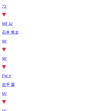
73’
MF 42
石井 隼太
98’
98’
FW 9
吉平 翼
66’
66’