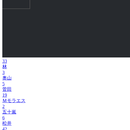
33
林
3
奥山
5
菅田
19
Ｍモラエス
2
五十嵐
6
松井
42