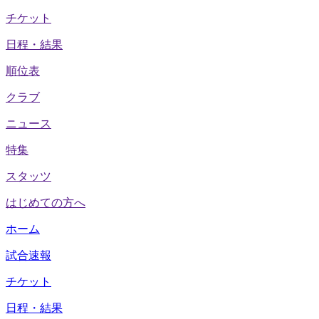
チケット
日程・結果
順位表
クラブ
ニュース
特集
スタッツ
はじめての方へ
ホーム
試合速報
チケット
日程・結果