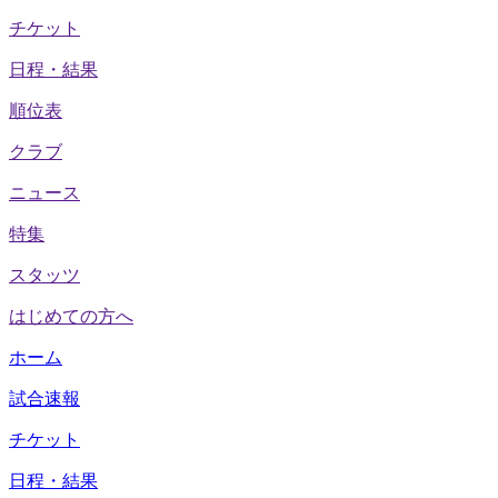
チケット
日程・結果
順位表
クラブ
ニュース
特集
スタッツ
はじめての方へ
ホーム
試合速報
チケット
日程・結果