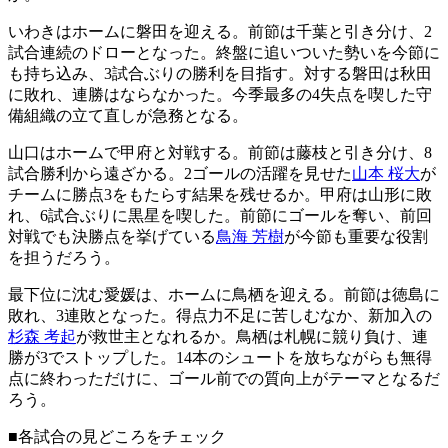
いわきはホームに磐田を迎える。前節は千葉と引き分け、2
試合連続のドローとなった。終盤に追いついた勢いを今節に
も持ち込み、3試合ぶりの勝利を目指す。対する磐田は秋田
に敗れ、連勝はならなかった。今季最多の4失点を喫した守
備組織の立て直しが急務となる。
山口はホームで甲府と対戦する。前節は藤枝と引き分け、8
試合勝利から遠ざかる。2ゴールの活躍を見せた
山本 桜大
が
チームに勝点3をもたらす結果を残せるか。甲府は山形に敗
れ、6試合ぶりに黒星を喫した。前節にゴールを奪い、前回
対戦でも決勝点を挙げている
鳥海 芳樹
が今節も重要な役割
を担うだろう。
最下位に沈む愛媛は、ホームに鳥栖を迎える。前節は徳島に
敗れ、3連敗となった。得点力不足に苦しむなか、新加入の
杉森 考起
が救世主となれるか。鳥栖は札幌に競り負け、連
勝が3でストップした。14本のシュートを放ちながらも無得
点に終わっただけに、ゴール前での質向上がテーマとなるだ
ろう。
■各試合の見どころをチェック