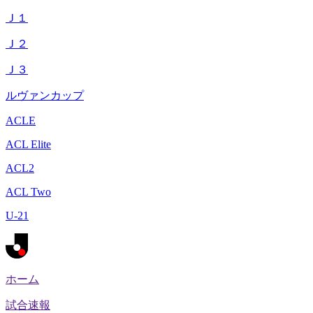
Ｊ１
Ｊ２
Ｊ３
ルヴァンカップ
ACLE
ACL Elite
ACL2
ACL Two
U-21
ホーム
試合速報