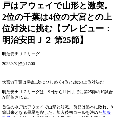
戸はアウェイで山形と激突。
2位の千葉は4位の大宮との上
位対決に挑む【プレビュー：
明治安田Ｊ２ 第25節】
明治安田Ｊ２リーグ
2025/8/8 (金) 17:00
大宮vs千葉は勝点1差にひしめく4位と2位の上位対決だ
明治安田Ｊ２リーグは、9日から11日までに第25節の10試合
が開催される。
首位の水戸はアウェイで山形と対戦。前節は熊本に敗れ、8
節以来となる黒星を喫した。加入後初ゴールを決めた
加藤