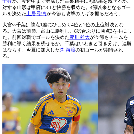
千尋
が、今途中まで所属した古巣相手にも結果を残せるか。
対する山形は甲府に3-1と快勝を収めた。4節以来となるゴー
ルを決めた
土居 聖真
が今節も攻撃のカギを握るだろう。
大宮vs千葉は勝点1差にひしめく4位と2位の上位対決とな
る。大宮は前節、富山に勝利し、8試合ぶりに勝点3を手にし
た。前回対戦でゴールを決めた
豊川 雄太
が今節もチームを
勝利に導く結果を残せるか。千葉はいわきと引き分け、連勝
はならず。今夏に加入した
森 海渡
の初ゴールが期待され
る。