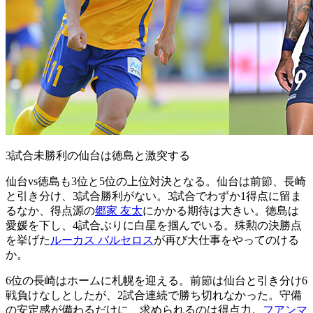
3試合未勝利の仙台は徳島と激突する
仙台vs徳島も3位と5位の上位対決となる。仙台は前節、長崎
と引き分け、3試合勝利がない。3試合でわずか1得点に留ま
るなか、得点源の
郷家 友太
にかかる期待は大きい。徳島は
愛媛を下し、4試合ぶりに白星を掴んでいる。殊勲の決勝点
を挙げた
ルーカス バルセロス
が再び大仕事をやってのける
か。
6位の長崎はホームに札幌を迎える。前節は仙台と引き分け6
戦負けなしとしたが、2試合連続で勝ち切れなかった。守備
の安定感が備わるだけに、求められるのは得点力。
フアンマ