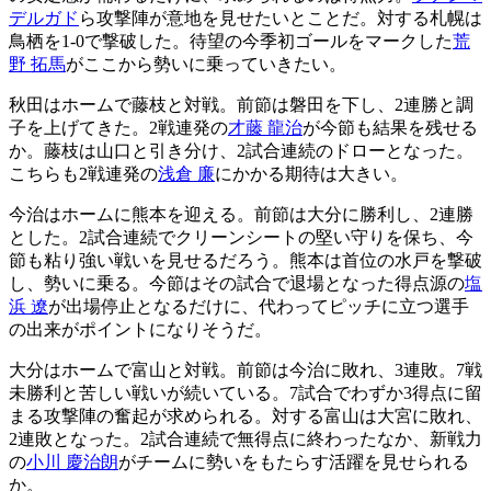
デルガド
ら攻撃陣が意地を見せたいとことだ。対する札幌は
鳥栖を1-0で撃破した。待望の今季初ゴールをマークした
荒
野 拓馬
がここから勢いに乗っていきたい。
秋田はホームで藤枝と対戦。前節は磐田を下し、2連勝と調
子を上げてきた。2戦連発の
才藤 龍治
が今節も結果を残せる
か。藤枝は山口と引き分け、2試合連続のドローとなった。
こちらも2戦連発の
浅倉 廉
にかかる期待は大きい。
今治はホームに熊本を迎える。前節は大分に勝利し、2連勝
とした。2試合連続でクリーンシートの堅い守りを保ち、今
節も粘り強い戦いを見せるだろう。熊本は首位の水戸を撃破
し、勢いに乗る。今節はその試合で退場となった得点源の
塩
浜 遼
が出場停止となるだけに、代わってピッチに立つ選手
の出来がポイントになりそうだ。
大分はホームで富山と対戦。前節は今治に敗れ、3連敗。7戦
未勝利と苦しい戦いが続いている。7試合でわずか3得点に留
まる攻撃陣の奮起が求められる。対する富山は大宮に敗れ、
2連敗となった。2試合連続で無得点に終わったなか、新戦力
の
小川 慶治朗
がチームに勢いをもたらす活躍を見せられる
か。