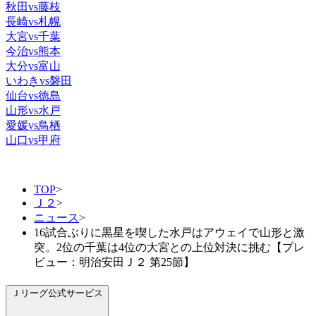
秋田vs藤枝
長崎vs札幌
大宮vs千葉
今治vs熊本
大分vs富山
いわきvs磐田
仙台vs徳島
山形vs水戸
愛媛vs鳥栖
山口vs甲府
TOP
>
Ｊ２
>
ニュース
>
16試合ぶりに黒星を喫した水戸はアウェイで山形と激
突。2位の千葉は4位の大宮との上位対決に挑む【プレ
ビュー：明治安田Ｊ２ 第25節】
Ｊリーグ公式サービス