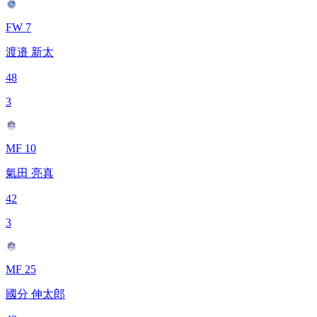
FW 7
渡邉 新太
48
3
MF 10
氣田 亮真
42
3
MF 25
國分 伸太郎