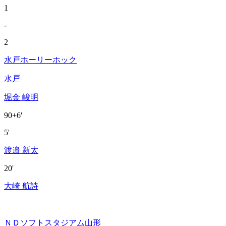
1
-
2
水戸ホーリーホック
水戸
堀金 峻明
90+6'
5'
渡邉 新太
20'
大崎 航詩
ＮＤソフトスタジアム山形