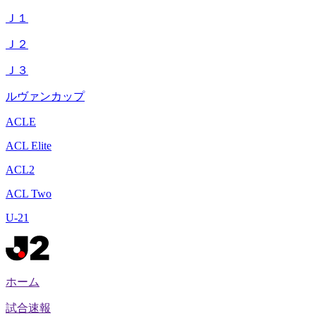
Ｊ１
Ｊ２
Ｊ３
ルヴァンカップ
ACLE
ACL Elite
ACL2
ACL Two
U-21
ホーム
試合速報