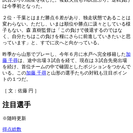
は今季初となった。
２位・千葉とはまだ勝点６差があり、独走状態であることは
変わらない。ただし、いまは順位や勝点に汲々としている様
子もない。森 直樹監督は「この負けで後退するのではな
く、自分たちはこの負けを糧にさらに前進していきたいと思
っています」と、すでに次へと向かっている。
昨季から山形でプレーし、今年６月に水戸へ完全移籍した
加
藤 千尋
は、途中出場３試合を経て、現在は３試合先発出場
を続け、首位チームの中で確固としたポジションをつかんで
いる。この
加藤 千尋
と山形の選手たちの対戦も注目ポイン
トの１つだ。
［ 文：佐藤 円 ］
注目選手
※随時更新
得点総数