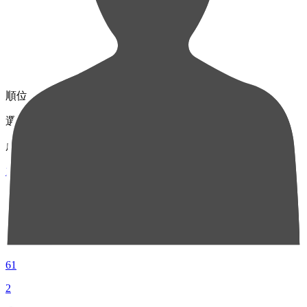
順位
選手名
成績
1
DF 2
大森 渚生
61
2