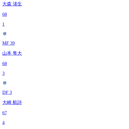
大森 渚生
68
1
MF 39
山本 隼大
68
3
DF 3
大崎 航詩
67
4