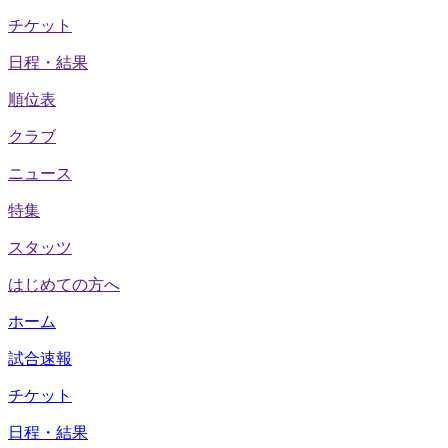
チケット
日程・結果
順位表
クラブ
ニュース
特集
スタッツ
はじめての方へ
ホーム
試合速報
チケット
日程・結果