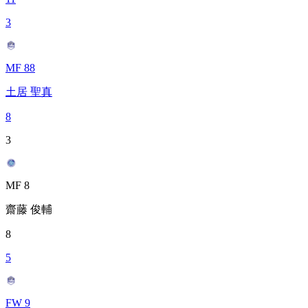
3
MF 88
土居 聖真
8
3
MF 8
齋藤 俊輔
8
5
FW 9