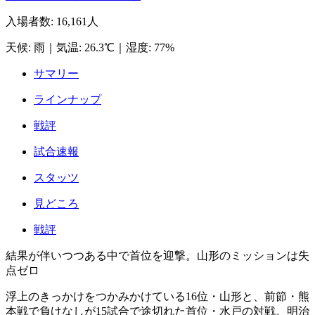
入場者数
:
16,161人
天候
:
雨
｜
気温
:
26.3℃
｜
湿度
:
77%
サマリー
ラインナップ
戦評
試合速報
スタッツ
見どころ
戦評
結果が伴いつつある中で首位を迎撃。山形のミッションは失
点ゼロ
浮上のきっかけをつかみかけている16位・山形と、前節・熊
本戦で負けなしが15試合で途切れた首位・水戸の対戦。明治