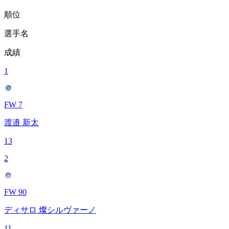
順位
選手名
成績
1
FW 7
渡邉 新太
13
2
FW 90
ディサロ 燦シルヴァーノ
11