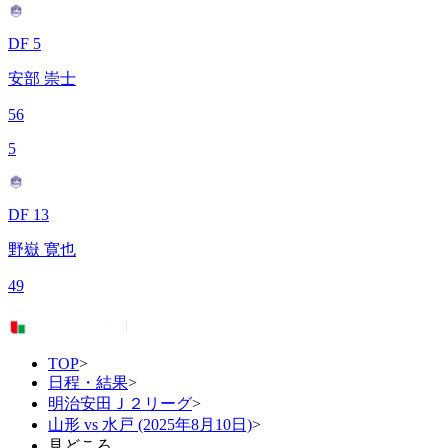
DF 5
安部 崇士
56
5
DF 13
野嶽 寛也
49
TOP
>
日程・結果
>
明治安田Ｊ２リーグ
>
山形 vs 水戸 (2025年8月10日)
>
見どころ