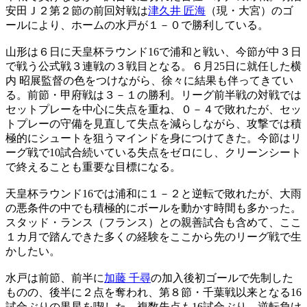
安田Ｊ２第２節の前回対戦は
津久井 匠海
（現・大宮）のゴ
ールにより、ホームの水戸が１－０で勝利している。
山形は６日に天皇杯ラウンド16で浦和と戦い、今節が中３日
で戦う公式戦３連戦の３戦目となる。６月25日に就任した横
内 昭展監督の色をつけながら、徐々に結果も伴ってきてい
る。前節・甲府戦は３－１の勝利。リーグ前半戦の対戦では
セットプレーを中心に失点を重ね、０－４で敗れたが、セッ
トプレーの守備を見直して失点を減らしながら、攻撃では積
極的にシュートを狙うマインドを身につけてきた。今節はリ
ーグ戦で10試合続いている失点をゼロにし、クリーンシート
で終えることも重要な目標になる。
天皇杯ラウンド16では浦和に１－２と逆転で敗れたが、大雨
の悪条件の中でも積極的にボールを動かす時間も多かった。
スタッド・ランス（フランス）との親善試合も含めて、ここ
１カ月で踏んできた多くの経験をここから先のリーグ戦で生
かしたい。
水戸は前節、前半に
加藤 千尋
の加入後初ゴールで先制した
ものの、後半に２点を奪われ、第８節・千葉戦以来となる16
試合ぶりの黒星を喫した。複数失点も16試合ぶり。逆転負け