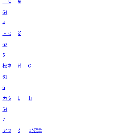
ＦＣ岐阜
64
4
ＦＣ今治
62
5
松本山雅ＦＣ
61
6
カターレ富山
54
7
アスルクラロ沼津