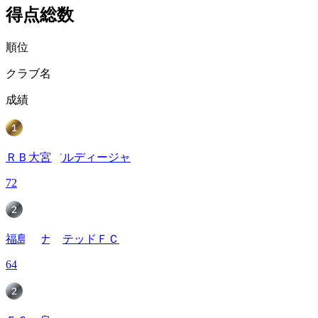
得点総数
順位
クラブ名
成績
ＲＢ大宮アルディージャ
72
福島ユナイテッドＦＣ
64