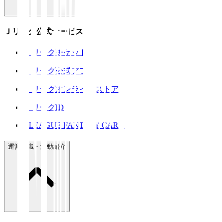
Ｊリーグ公式サービス
Ｊリーグチケット
Ｊリーグ公式アプリ
Ｊリーグオンラインストア
ＪリーグID
J.LEAGUE FANTASY CARD
運営組織・活動紹介