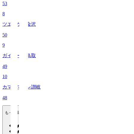
53
8
ツエーゲン金沢
50
9
ガイナーレ鳥取
49
10
カマタマーレ讃岐
48
もっと見る