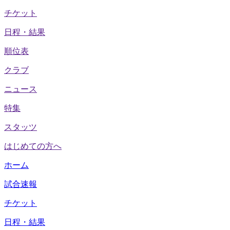
チケット
日程・結果
順位表
クラブ
ニュース
特集
スタッツ
はじめての方へ
ホーム
試合速報
チケット
日程・結果