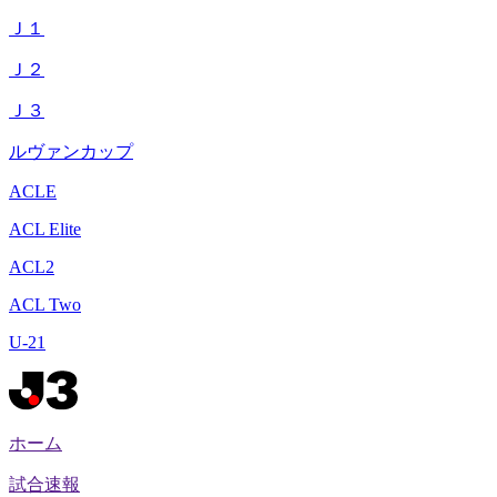
Ｊ１
Ｊ２
Ｊ３
ルヴァンカップ
ACLE
ACL Elite
ACL2
ACL Two
U-21
ホーム
試合速報