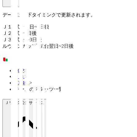
データは以下タイミングで更新されます。
Ｊ１: 試合翌日~2日後
Ｊ２: 試合2日後
Ｊ３: 試合2~3日後
ルヴァンカップ: 試合翌日~2日後
TOP
>
Ｊ３
>
2024年
>
チームのスタッツ一覧
Ｊリーグ公式サービス